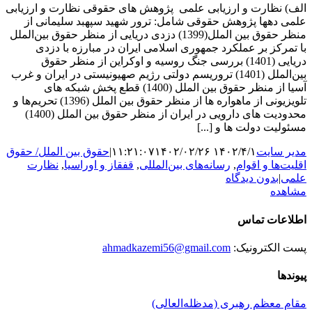
الف) نظارت و ارزیابی علمی پژوهش های حقوقی نظارت و ارزیابی
علمی دهها پژوهش حقوقی شامل: ترور شهید سپهبد سلیمانی از
منظر حقوق بین الملل(1399) دزدی دریایی از منظر حقوق بین‌الملل
با تمرکز بر عملکرد جمهوری اسلامی ایران در مبارزه با دزدی
دریایی (1401) بررسی جنگ روسیه و اوکراین از منظر حقوق
بین‌الملل (1401) تروریسم دولتی رژیم صهیونیستی در ایران و غرب
آسیا از منظر حقوق بین الملل (1400) قطع پخش شبکه های
تلویزیونی از ماهواره ها از منظر حقوق بین الملل (1396) تحریم‌ها و
محدودیت های دارویی در ایران از منظر حقوق بین الملل (1400)
مسئولیت دولت ها و [...]
مدیر سایت
۱۴۰۲/۴/۱ ۱۱:۲۱:۰۷
۱۴۰۲/۰۲/۲۶
|
حقوق بین الملل/ حقوق
اقلیت‌ها و اقوام
,
رسانه‌های بین‌المللی
,
قفقاز و اوراسیا
,
نظارت
علمی
|
بدون دیدگاه
مشاهده
اطلاعات تماس
پست الکترونیک:
ahmadkazemi56@gmail.com
پیوندها
مقام معظم رهبری (مد‌ظله‌العالی)