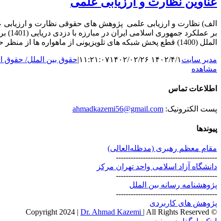
عناوین نظارت و ارزیابی علمی
الملل (1400) قطع پخش شبکه های تلویزیونی از ماهواره ها از منظر حقوق بین الملل (1396) تحریم‌ها و محدودیت های دارویی در ایران از منظر حقوق بین الملل (1400) مسئولیت دولت ها و [...]
مدیر سایت
۱۴۰۲/۴/۱ ۱۱:۲۱:۰۷
۱۴۰۲/۰۲/۲۶
|
حقوق بین الملل/ حقوق اق
مشاهده
اطلاعات تماس
پست الکترونیک:
ahmadkazemi56@gmail.com
پیوندها
مقام معظم رهبری (مد‌ظله‌العالی)
-----------------------------------------
دانشگاه آزاد اسلامی واحد تهران مرکز
-----------------------------------------
پژوهشنامه رسانه بین الملل
-----------------------------------------
پژوهش های کاربردی
Dr. Ahmad Kazemi
| All Rights Reserved
© Copyright 2024 |
Instagram
X