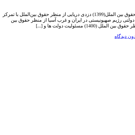
الف) نظارت و ارزیابی علمی پژوهش های حقوقی نظارت و ارزیابی علمی دهها پژوهش حقوقی شامل: ترور شهید سپهبد سلیمانی از منظر حقوق بین الملل(1399) دزدی دریایی از منظر حقوق بین‌الملل با تمرکز
ان در مبارزه با دزدی دریایی (1401) بررسی جنگ روسیه و اوکراین از منظر حقوق بین‌الملل (1401) تروریسم دولتی رژیم صهیونیستی در ایران و غرب آسیا از منظر حقوق بین
ون دیدگاه