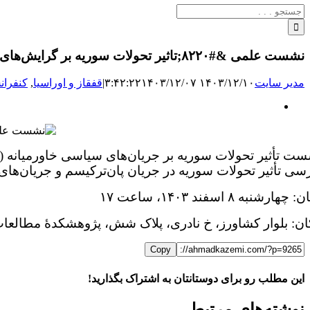
جستجو
برای:
نشست علمی &#۸۲۲۰;تاثیر تحولات سوریه بر گرایش‌های سیاسی در خاورمیانه&#۸۲۲۱; برگزار می‌شود.
مدیر سایت
۱۴۰۳/۱۲/۱۰ ۳:۴۲:۲۲
۱۴۰۳/۱۲/۰۷
|
قفقاز و اوراسیا
,
کنفران
نمایش
تصویر
بزرگ
ت تأثیر تحولات سوریه بر جریان‌های سیاسی خاورمیانه (
سی تأثیر تحولات سوریه در جریان پان‌ترکیسم و جریان‌های
چهارشنبه ۸ اسفند ۱۴۰۳، ساعت ۱۷
ن: بلوار کشاورز، خ نادری، پلاک شش، پژوهشکدهٔ مطالعات
Copy
این مطلب رو برای دوستانتان به اشتراک بگذارید!
WhatsApp
Facebook
Telegram
LinkedIn
X
ایمیل
نوشته‌‌های مرتبط