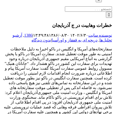
جستجو
برای:
خطرات وهابیت در ج آذربایجان
نویسنده سایت
۱۴۰۲/۶/۳۰ ۱۳:۴۹:۴۸
۱۳۸۶/۰۸/۳۰
|
1386
,
آرشیو
تحلیل‌ها
,
دریچه ای به قفقاز و اورآسیا
|
بدون دیدگاه
سفارتخانه‌های آمریکا و انگلیس در باکو اخیرا به دلیل ملاحظات
امنیتی به طور موقت تعطیل شدند. سفارت آمریکا در باکو با پخش
گزارشی به اتباع آمریکایی مقیم جمهوری آذربایجان درباره وجود
تهدیدات برای سفارت این کشور در باکو هشدار داد. “جاناتان هنیک”
مسوول روابط عمومی سفارت آمریکا گفت: سفارت آمریکا پیام و
اطلاعاتی درباره ضرورت انجام اقدامات لازم امنیتی را دریافت
کرده است. همچنین سفارت انگلیس در باکو نیز بطور موقت تعطیل
شده و در این سفارتخانه به تماس‌های تلفنی نیز هیچ پاسخی داده
نمی‌شود. به فاصله اندکی پس از تعطیلی موقت سفارتخانه های
امریکا و انگلیس ، وزارت امنیت ملی جمهوری‌آذربایجان اعلام کرد:
تلاش برای اقدام تروریستی در باکو ناکام ماند. سخنگوی وزارت
امنیت ملی جمهوری آذربایجان افزود: در پی اقدام اطلاعاتی، از
تلاش پیروان افراطی فرقه وهابی که قصد عملیات تروریستی علیه
برخی نهادهای دولتی این کشور و همچنین علیه سفارت آمریکا در