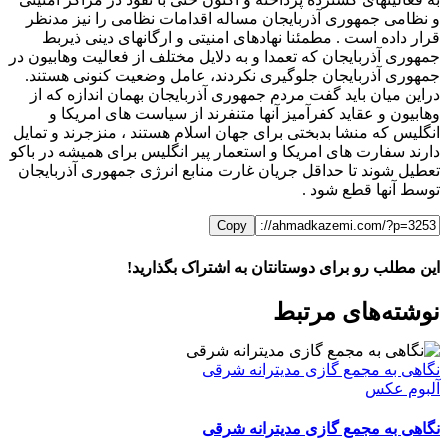
و نظامی جمهوری آذربایجان مساله اقدامات نظامی را نیز مدنظر
قرار داده است . مطمئنا نهادهای امنیتی و ارگانهای دینی ذیربط
جمهوری آذربایجان که تعمدا و به دلایل مختلف از فعالیت وهابیون در
جمهوری آذربایجان جلوگیری نکردند، عامل وضعیت کنونی هستند.
دراین میان باید گفت مردم جمهوری آذربایجان بهمان اندازه که از
وهابیون و عقاید کفرآمیز آنها متنفرند از سیاست های امریکا و
انگلیس که منشا بدبختی برای جهان اسلام هستند ، منزجرند و تمایل
دارند سفارت های امریکا و استعمار پیر انگلیس برای همیشه در باکو
تعطیل شوند تا حداقل جریان غارت منابع انرژی جمهوری آذربایجان
توسط آنها قطع شود .
Copy
این مطلب رو برای دوستانتان به اشتراک بگذارید!
WhatsApp
Facebook
Telegram
LinkedIn
X
ایمیل
نوشته‌‌های مرتبط
نگاهی به مجمع گازی مدیترانه شرقی
آلبوم عکس
نگاهی به مجمع گازی مدیترانه شرقی