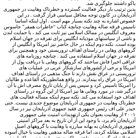
باکو داشتند جلوگیری شد.
بدین ترتیب بار دیگر فعالیت گسترده و خطرناک وهابیت در جمهوری
آذربایجان در کانون توجه محافل سیاسی قرار گرفت . در این
خصوص اشاره به چند نکته بسیار مهم است . اول اینکه اساسا
تاسیس فرقه ضاله وهابیت چنانچه کتاب “خاطرات همفر” جاسوس
معروف انگلیس در ممالک اسلامی نیز ثابت می کند ، با حمایت لندن
و ناشی از سیاستهای موذیانه انگلیس برای تفرقه در جهان اسلام
بوده است. نکته دوم اینکه در حال حاضر نیز امریکا و انگلیس از
گروههای وهابی در راستای اهداف تروریستی خود و همچنین برای
تفرقه در جهان اسلام استفاده می کنند . چنانچه روزنامه های
عراقی اخیرا فاش ساختند که گروههای وهابی با دریافت پول از
امریکا و برخی ازکشورهای سازشکار عربی در عملیات های
تروریستی در عراق نقش دارند تا جنگ مذهبی در راستای اهداف
امریکا در عراق راه بیندازند. در واقع همانطوریکه القاعده و طالبان
را امریکا تاسیس کرد و سپس پس از پایان تاریخ مصرف اش با آن
درگیر شد، در مورد وهابی ها نیز امریکا از این گروه در راستای
اهداف خود استفاده می کند. نکته سوم اینکه مساله فعالیت های
خطرناک وهابیت در جمهوری آذربایجان موضوع جدیدی نیست. حتی
حیدر علی اف رئیس جمهوری فقید جمهوی آذربایجان نیز در سال
۲۰۰۱ از وهابیت بعنوان یکی ازتهدیدات امنیت ملی جمهوری
آذربایجان نام برد، با وجود این از آن تاریخ به بعد مراکز امنیتی
جمهوری آذربایجان به بهانه مبارزه با وهابیت با گروههای اصیل
اسلامی مقابله کردند، اما فرقه ضاله مذهبی وهابیت با خیال آسوده
به فعالیتهای گسترده پرداخته و اکنون حتی با نفوذ در مراکز امنیتی