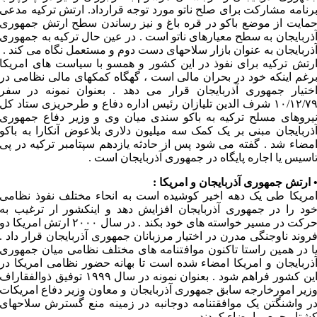
رنامه مشارکت برای صلح ناتو مورد توجه قرارداد. ارتش ترکیه مدعی
مایت از موضع باکو در قره باغ و نیز رساندن سطح ارتش جمهوری
ذربایجان به سطح معیارهای ناتو است . در عین حال ترکیه به جمهوری
ذربایجان به عنوان بازار سلاحهای دست دوم و مستعمل نگاه می کند .
رتش ترکیه برای نفوذ در این کشور و همسو با سیاست های امریکا
رغم اینکه خود در بحران مالی است ، گهگاه کمکهای مالی نظامی در
ختیار جمهوری آذربایجان قرار می دهد . بعنوان نمونه در سفر
۱۰/۱۲/۷۹ شرف الدین تلیازان رئیس اداره دفاع و طرحریزی ستاد کل
یروهای مسلح ترکیه به باکو سندی میان وی و وزیر دفاع جمهوری
ذربایجان مبنی بر یک کمک سه میلیون دلاری بلاعوض آنکارا به باکو
مضاء شد . گفته می شود پس از حادثه یازدهم سپتامبر ترکیه در پی
اسیس یا اجاره پایگاه در جمهوری آذربایجان است .
 ارتش جمهوری آذربایجان و امریکا :
مریکا طی یک دهه اخیر کوشیده است به انحاء مختلف نفوذ نظامی
ود را در جمهوری آذربایجان افزایش دهد و اینکشور ار ترغیب به
حرکت در مسیر خواسته های خود بکند . در سال ۲۰۰۰ ارتش امریکا دو
روند ناوجنگی مدرن در اختیار مرزبانان جمهوری آذربایجان قرار داد .
ا در همین راستا تاکنون موافتنامه های مختلف نظامی میان جمهوری
ذربایجان و امریکا امضاء شده است تا بهانه حضور نظامی امریکا در
این کشور فراهم شود . بعنوان نمونه در سال ۱۹۹۹ توفیق ذوالفقاراف
زیر امورخارجه سابق جمهوری آذربایجان و معاون وزیر دفاع امریکات
ر واشنگتن یک موافقتنامه دوجانبه در زمینه منع گسترش سلاحهای
شتار جمعی امضاء کردند .