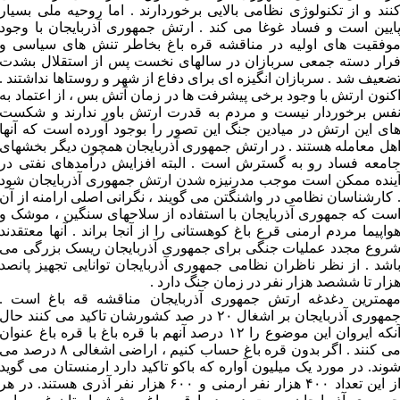
نند و از تکنولوژی نظامی بالایی برخوردارند . اما روحیه ملی بسیار
ایین است و فساد غوغا می کند . ارتش جمهوری آذربایجان با وجود
وفقیت های اولیه در مناقشه قره باغ بخاطر تنش های سیاسی و
رار دسته جمعی سربازان در سالهای نخست پس از استقلال بشدت
ضعیف شد . سربازان انگیزه ای برای دفاع از شهر و روستاها نداشتند .
کنون ارتش با وجود برخی پیشرفت ها در زمان آتش بس ، از اعتماد به
فس برخوردار نیست و مردم به قدرت ارتش باور ندارند و شکست
ای این ارتش در میادین جنگ این تصور را بوجود آورده است که آنها
هل معامله هستند . در ارتش جمهوری آذربایجان همچون دیگر بخشهای
امعه فساد رو به گسترش است . البته افزایش درآمدهای نفتی در
ینده ممکن است موجب مدرنیزه شدن ارتش جمهوری آذربایجان شود
 کارشناسان نظامی در واشنگتن می گویند ، نگرانی اصلی ارامنه از آن
ست که جمهوری آذربایجان با استفاده از سلاحهای سنگین ، موشک و
واپیما مردم ارمنی قرع باغ کوهستانی را از آنجا براند . آنها معتقدند
روع مجدد عملیات جنگی برای جمهوری آذربایجان ریسک بزرگی می
اشد . از نظر ناظران نظامی جمهوری آذربایجان توانایی تجهیز پانصد
زار تا ششصد هزار نفر در زمان جنگ دارد .
همترین دغدغه ارتش جمهوری آذربایجان مناقشه قه باغ است .
جمهوری آذربایجان بر اشغال ۲۰ در صد کشورشان تاکید می کنند حال
آنکه ایروان این موضوع را ۱۲ درصد آنهم با قره باغ با قره باغ عنوان
می کنند . اگر بدون قره باغ حساب کنیم ، اراضی اشغالی ۸ درصد می
وند. در مورد یک میلیون آواره که باکو تاکید دارد ارمنستان می گوید
از این تعداد ۴۰۰ هزار نفر ارمنی و ۶۰۰ هزار نفر آذری هستند. در هر