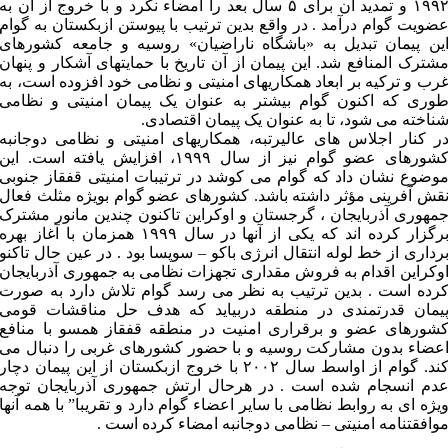
۱۹۹۲ و تمدید آن برای ۵ سال بعد را امضاء نکرد و با خروج از آن به
ضویت گوام درآمد . در واقع بدین ترتیب با پیوستن ازبکستان به گوام
ین پیمان تبدیل به «باشگاه ناراضیان» روسیه و جامعه کشورهای
شترک المنافع شد. این پیمان از آن تاریخ با حمایتهای آشکار و پنهان
رب و ترکیه بر ابعاد همکاریهای امنیتی و نظامی خود افزوده است، به
وری که اکنون گوام بیشتر به عنوان یک پیمان امنیتی و نظامی
ناخته می شود، تا به عنوان یک پیمان اقتصادی.
ر کنار اجلاس های عالیرتبه، همکاریهای امنیتی و نظامی دوجانبه
کشورهای عضو گوام نیز از سال ۱۹۹۹، افزایش یافته است. این
وضوع نشان داد که گوام می کوشد در ترتیبات امنیتی قفقاز جنوبی
قش آفرینی مؤثر داشته باشد. کشورهای عضو گوام بویژه مثلث فعال
مهوری آذربایجان ، گرجستان و اوکراین تاکنون چندین مانور مشترک
برگزار کرده اند که یکی از آنها در سال ۱۹۹۹ همزمان با آغاز بهره
رداری از خط لوله انتقال انرژی باکو – سوپسا بود . در عین حال تاکنو
وکراین اقدام به فروش مقداری تجهزات نظامی به جمهوری آذربایجان
رده است . بدین ترتیب به نظر می رسد گوام تلاش دارد به صورت
یمان قدرتمندی در منطقه دربیاید که هدف حل مناقشات قومی
شورهای عضو و برقراری امنیت در منطقه قفقاز همسو با منافع
عضاء بدون مشارکت روسیه و با حضور کشورهای غربی را دنبال می
کند. گوام از اواسط سال ۲۰۰۲ با خروج ازبکستان از این پیمان دچار
دم انسجام شده است . در هرحال ارتش جمهوری آذربایجان توجه
یژه ای به روابط نظامی با سایر اعضاء گوام دارد و تقریبا” با همه آنها
وافقتنامه امنیتی – نظامی دوجانبه امضاء کرده است .