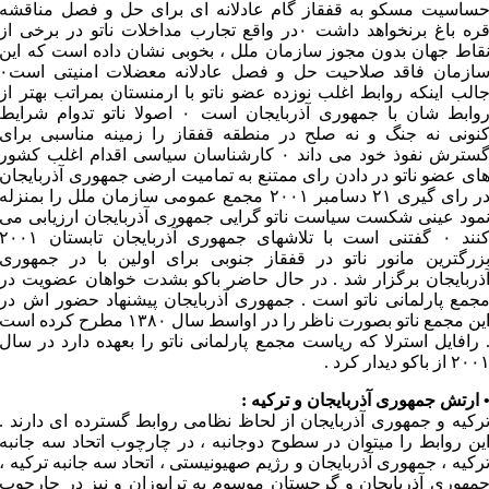
ساسیت مسکو به قفقاز گام عادلانه ای برای حل و فصل مناقشه
قره باغ برنخواهد داشت ۰در واقع تجارب مداخلات ناتو در برخی از
قاط جهان بدون مجوز سازمان ملل ، بخوبی نشان داده است که این
سازمان فاقد صلاحیت حل و فصل عادلانه معضلات امنیتی ا
الب اینکه روابط اغلب نوزده عضو ناتو با ارمنستان بمراتب بهتر از
روابط شان با جمهوری آذربایجان است ۰ اصولا ناتو تدوام شرایط
نونی نه جنگ و نه صلح در منطقه قفقاز را زمینه مناسبی برای
گسترش نفوذ خود می داند ۰ کارشناسان سیاسی اقدام اغلب کشور
ای عضو ناتو در دادن رای ممتنع به تمامیت ارضی جمهوری آذربایجان
در رای گیری ۲۱ دسامبر ۲۰۰۱ مجمع عمومی سازمان ملل را بمنزله
مود عینی شکست سیاست ناتو گرایی جمهوری آذربایجان ارزیابی می
کنند ۰ گفتنی است با تلاشهای جمهوری آذربایجان تابستان ۲۰۰۱
زرگترین مانور ناتو در قفقاز جنوبی برای اولین با در جمهوری
ذربایجان برگزار شد . در حال حاضر باکو بشدت خواهان عضویت در
جمع پارلمانی ناتو است . جمهوری آذربایجان پیشنهاد حضور اش در
این مجمع ناتو بصورت ناظر را در اواسط سال ۱۳۸۰ مطرح کرده است
 رافایل استرلا که ریاست مجمع پارلمانی ناتو را بعهده دارد در سال
۲۰۰ از باکو دیدار کرد .
 ارتش جمهوری آذربایجان و ترکیه :
رکیه و جمهوری آذربایجان از لحاظ نظامی روابط گسترده ای دارند .
ین روابط را میتوان در سطوح دوجانبه ، در چارچوب اتحاد سه جانبه
رکیه ، جمهوری آذربایجان و رژیم صهیونیستی ، اتحاد سه جانبه ترکیه ،
مهوری آذربایجان و گرجستان موسوم به ترابوزان و نیز در چارچوب