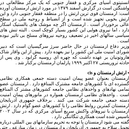
نستیتوی آسیای مرکزی و قفقاز جنوبی که یک مرکز مطالعاتی در
واشنگتن است در گزارش اسفند ۱۳۷۹ در مورد ارتش ارمنستان آورده
ست: ارمنستان قوی ترین ارتش را در منطقه قفقاز جنوبی دارد و این
رتش بخوبی تجهیز شده است و از انضباط و روحیه ملی در سطح
الی برخوردار است . ارمنستان اگر چه موشک های بالستیک اسکار
ارد ، اما نیروی هوایی این کشور بسیار کوچک است . البته تنش های
یاسی سالهای اخیر در تضعیف روحیه نیروهای مسلح بی تاثیر نبوده
ست .
زیر دفاع ارمنستان در حال حاضر سرژ سرگیسیان است که دبیر
ورای امنیت ملی این کشور را نیز بعهده دارد . پیش از این واقار شاک
اروتونیان بر عهده داشت که چهره ای روسیه گرابود . وی پس از
ادثه تروریستی ۲۷ اکتبر ۱۹۹۹ پارلمان ارمنستان برکنار شد .
 ارتش ارمنستان و cis
رمنستان بعنوان عضو پیمان امنیت دسته جمعی همکاری نظامی
سترده ای با کشورهای جامعه مشترک المنافع دارد . ارمنستان عضو
مامی نهادهای و واحدهای نظامی جامعه کشورهای مشتر ک المنافع
ست . واحدهای نظامی ارمنستان همواره در مانورهای پیمان امنیت
سته جمعی جامعه شرکت می کنند . برخلاف جمهوری آذربایجان
رمنستان کمترین روابط نظامی را با کشورهای عضو گوام دارد . ارتش
ارمنستان با نیروهای واکنش سریع آسیای مرکزی که در سال ۲۰۰۲
اسیس شده است همکاری تنگاتنگی دارد .
فته می شود ارمنستان با توجه به تحریم سازمانهای بین المللی درباره
حویل سلاح به جمهوری آذربایجان و ارمنستان در زمان منازعه ، حتی