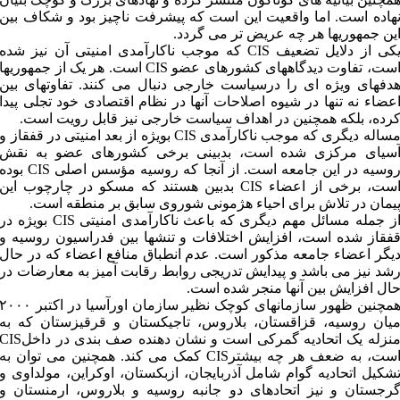
هاده است. اما واقعیت این است که پیشرفت ناچیز بود و شکاف بین
ین جمهوریها هر چه عریض تر می گردد.
یکی از دلایل تضعیف CIS که موجب ناکارآمدی امنیتی آن نیز شده
است، تفاوت دیدگاههای کشورهای عضو CIS است. هر یک از جمهوریها
دفهای ویژه ای را درسیاست خارجی دنبال می کنند. تفاوتهای بین
عضاء نه تنها در شیوه اصلاحات آنها در نظام اقتصادی خود تجلی پیدا
رده، بلکه همچنین در اهداف سیاست خارجی نیز قابل رویت است.
مساله دیگری که موجب ناکارآمدی CIS بویژه از بعد امنیتی در قفقاز و
سیای مرکزی شده است، بدبینی برخی کشورهای عضو به نقش
روسیه در این جامعه است. از آنجا که روسیه مؤسس اصلی CIS بود
است، برخی از اعضاء CIS بدبین هستند که مسکو در چارچوب این
یمان در تلاش برای احیاء هژمونی شوروی سابق بر منطقه است.
از جمله مسائل مهم دیگری که باعث ناکارآمدی امنیتی CIS بویژه در
فقاز شده است، افزایش اختلافات و تنشها بین فدراسیون روسیه و
یگر اعضاء جامعه مذکور است. عدم انطباق منافع اعضاء که در حال
شد نیز می باشد و پیدایش تدریجی روابط رقابت آمیز به معارضات در
ال افزایش بین آنها منجر شده است.
همچنین ظهور سازمانهای کوچک نظیر سازمان اورآسیا در اکتبر ۰۰۰
یان روسیه، قزاقستان، بلاروس، تاجیکستان و قرقیزستان که به
منزله یک اتحادیه گمرکی است و نشان دهنده صف بندی در داخلIS
است، به ضعف هر چه بیشترCIS کمک می کند. همچنین می توان به
شکیل اتحادیه گوام شامل آذربایجان، ازبکستان،‌ اوکراین، مولداوی و
رجستان و نیز اتحادهای دو جانبه روسیه و بلاروس، ارمنستان و