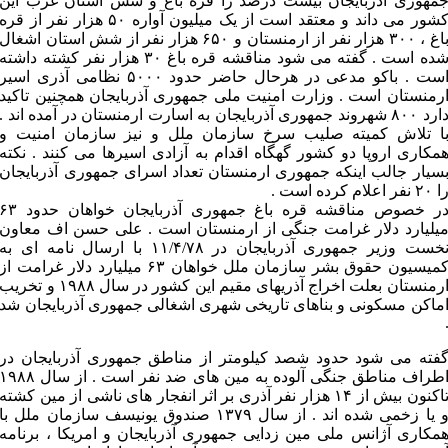
مهوری آذربایجان بیست درصد را قره باغ و شش استان غرب این
کشور می داند و معتقد است از یک میلیون آواره ۵۰ هزار نفر از قره
باغ ، ۳۰۰ هزار نفر از ارمنستان و ۶۵۰ هزار نفر از شش استان اشغال
شده است . گفته می شود مناقشه قره باغ ۳۰ هزار نفر کشته داشته
است . باکو مدعی در هرحال حاضر حدود ۵۰۰۰ نظامی آذری اسیر
رمنستان است . وزارت امنیت ملی جمهوری آذربایجان همچنین تاکید
دارد ۸۰۰ شهروند جمهوری آذربایجان به اسارت ارمنستان در آمده اند .
ا تلاش کمیته صلیب سرخ سازمان ملل و نیز سازمان امنیت و
مکاری اروپا دو کشور گهگاه اقدام به آزادی اسیرها می کنند . نکته
سیار جالب اینکه جمهوری ارمنستان تعداد اسرای جمهوری آذربایجان
 ۲۰ نفر اعلام کرده است .
در خصوص مناقشه قره باغ جمهوری آذربایجان خواهان حدود ۳
یلیارد دلار غرامت جنگی از ارمنستان است . علی حسن اف معاون
نخست وزیر جمهوری آذربایجان در ۱۱/۴/۷۸ با ارسال نامه ای به
کمیسیون حقوق بشر سازمان ملل خواهان ۶۳ میلیارد دلار غرامت از
ارمنستان بعلت اخراج آذریهای مقیم این کشور در سال ۱۹۸۸ و تخریب
ماکن مسکونی و بناهای تاریخی شهری اشغالی جمهوری آذربایجان شد
فته می شود حدود شصد کیلومتر از مناطق جمهوری آذربایجان در
اطراف مناطق جنگی آلوده به مین های ضد نفر است . از سال ۹۸۸
تاکنون بیش از ۱۴ هزار نفر آذری بر اثر انفجار های ناشی از مین کشته
و یا زخمی شده اند . از سال ۱۳۷۹ صندوق یونیسف سازمان ملل با
مکاری آژانس ملی مین زدایی جمهوری آذربایجان و امریکا ، برنامه