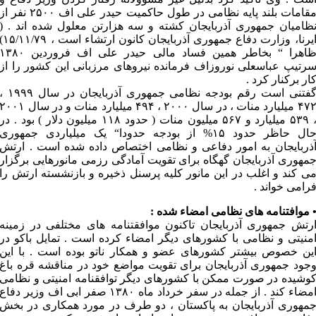
مقامات بلند پایه نظامی در طول حاکمیت حیدر علی اف ۲۵۰۰ نفر از
ظامیان جمهوری آذربایجان کشته و سه هزارتن معلول شده اند . (
ایرنا، وزارت دفاع جمهوری آذربایجان کانون ارتشاء است ، ۷۹
ظاهرا “ بخاطر همین فساد مالی حیدر علی اف فروردین ۱۳۸۰
رتیپ عباسعلی نوروزاف فرمانده نیروهای مرزبانی این کشور را از
ار برکنار کرد .
گفتنی است رقم بودجه نظامی جمهوری آذربایجان در سال ۱۹۹۹
۴۷۲ میلیارد منات ، در سال ۲۰۰۰ ، ۴۹۴ میلیارد منات و در سال ۰۰۱
، ۵۳۹ میلیارد و ۵۶۷ میلیون منات ( حدود ۱۱۸ میلیون دلار ) بود . در
حال حاظر حدود ۱۵% از بودجه حدودا“ یک میلیاردی جمهوری
ذربایجان به امور دفاعی و نظامی اختصاص داده شده است . ارتش
مهوری آذربایجان گهگاه برای تقویت آمادگی رزمی مانورهایی برگزار
ی کند و اغلب در این مانور کلیه پرسنل ذخیره و بازنشسته ارتش را
رامی خواند .
 موافتنامه های نظامی امضاء شده :
رتش جمهوری آذربایجان تاکنون موافقتنامه های مختلفی در زمینه
منیتی و نظامی با کشورهای دیگر امضاء کرده است . تمایل باکو در
ین خصوص بیشتر کشورهای عضو و همکار ناتو بوده است . با این
جود جمهوری آذربایجان برای تقویت مواضع خود در مناقشه قره باغ
وشیده در صورت ممکن با کشورهای دیگر توافقنامه امنیتی و نظامی
امضاء کند . از جمله در سفر خرداد ماه ۱۳۸۰ صفر ابی اف وزیر دفاع
مهوری آذربایجان به پاکستان ، دو طرف در مورد همکاری در بخش