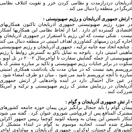
ذربایجان دردرازمدت و نظامی کردن خزر و تقویت ائتلاف نظامی
ربگرا در منطقه را دنبال می کند .
 ارتش جمهوری آذربایجان و رژیم صهیونیستی :
ر مورد رژیم صهیونیستی جمهوری آذربایجان تاکنون همکاریهای
قتصادی گسترده ای دارد . اما از لحاظ نظامی این همکاریها آشکار
یست . شکی نیست که این رژیم با استقرار در جمهوری آذربایجان و
جاره کردن زمینهای کشاورزی اهداف امنیتی در منطقه دنبال می کند
 چنانچه اتحاد سه جانبه ترکیه ، جمهوری آذربایجان و رژیم صهیونیستی
اهیتی امنیتی دارد . باتوجه به تمایل باکو به گسترش روابط با رژیم
صهیونیستی از جمله گشایش سفارت تا اواخرسال ۲۰۰۲ در تل آویو ،
کوت در برابر جنایات رژیم صهیونیستی و تاکید بر مبارزه مشتر ک با
روریسم بعید نیست که در میان مدت یک یادداشت همکاری امنیتی
بارزه با آنچه تروریسم نامید می شود ، میان دو طرف امضاء شود .
ر عین حال احتمال دارد در آینده واحدهایی از ارتش جمهوری
ذربایجان در رزمایش مشتر ک رژیم صهیونیستی و ترکیه و امریکا
رزکت کنند .
 ار تش جمهوری آذربایجان و گوام :
یمان گوام را باید جنجال برانگیز ترین پیمان حوزه جامعه کشورهای
شترک المنافع پس از فروپاشی شوروی عنوان کرد . گفته می شود
بتکار تاسیس این پیمان به وسیله لئونید کوچما رییس جمهور اکراین
طرح شده است. اتحادیه موسوم به گوام در ابتداء متشکل از
شورهای گرجستان، اوکراین، جمهوری آذربایجان و مولداوی اواخر