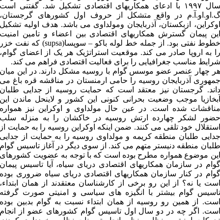
سال ۱۹۹۷ با ادعای همکاریهای اقتصادی تشکیل شد. گفتنی است
.او.او.آ.م در واقع متشکل از حروف اول کشورهای گرجستان،
وکراین، ازبکستان، آذربایجان ومولداوی می باشد. هدف اولیه تشکیل
ین پیمان گسترش همکاریهای اقتصادی بین اعضاء و تامین امنیت
خطوط نفتی بود. از جمله خط لوله باکو – سوپسا(supsa) که نفت خزر
ا به اروپا صادر می کند. موقعیت استراتژیک هر یک از اعضای گوام،
رایط مناسب جغرافیایی را برای فعالیت اقتصادی فراهم می کند.
ر چهار عنصر عضو موسس گوام با روسیه مشکل دارند. در این میان
مهوری آذربایجان روسیه را حامی ارمنستان در مناقشه قره باغ می
اند. گرجستان نیز معتقد است که حمایت روسیه از جدایی طلبان
بخازیا موجب وضعیت بحرانی کنونی این کشور و لاینحل ماندن این
ناقشات شده است. در عین حال مولداوی و اوکراین نیز همواره
ضور لشکر چهارده ارتش روسیه در خاکشان را به منزله سلب
ستقلال خود تلقی می کنند. ضمن اینکه اوکراین روسیه را به حمایت از
دایی طلبان منطقه کریمه و مولداوی روسیه را به حمایت از جدایی
لبان منطقه دنیستر متهم می کند. از سوی دیگر در آغاز تاسیس گوام
ین موضوع همواره مطرح بوده است که با توجه به عضویت کشورهای
وام در سازمان همکاریهای اقتصادی دریای سیاه، آیا تاسیس پیمان
وام در کنار سازمان همکاریهای اقتصادی دریای سیاه ضروری بوده
ست یا نه؟ از این رو برخی از کارشناسان معتقدند از همان ابتداء،
اسیس گوام بیشتر با انگیزه های سیاسی و امنیتی صورت گرفته
ست. از همین رو روسیه از همان ابتداء نسبت به گوام بدبین بوده
ست. اگر چه در دو سال اول تاسیس گوام کشورهای عضو از انجام