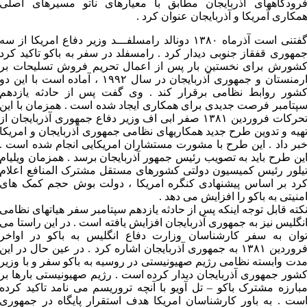
رودگاههای آذربایجان مطابق با معیارهای ناتو مسیرهای اصلی
مکاری آمریکا و آذربایجان عنوان کرد .
گفتنی است آذرماه ۱۳۸۰ دونالد رامسلفـــد وزیر دفاع امریکا از سه
مهوری قفقاز جنوبی دیدار کرد . رامسفلد در سفر به باکو تاکید کرد
شورش برای نخستین بار پس از اعمال تحریم فروش تسلیحات بر
ارمنستان و جمهوری آذربایجان در سال ۱۹۹۲ ، آماده است با این دو
شور روابط نظامی برقرار کند . وی گفت پس از حادثه یازدهم
پتامبر فرصت جدیدی برای همکاری ایجاد شده است . همزمان با این
تحرکات فروردین ۱۳۸۱ صفر ابی اف وزیر دفاع جمهوری آذربایجان از
هیه و تدوین طرح جدید همکاریهای نظامی جمهوری آذربایجان و امریکا
بر داد . این طرح با مشورت مستشاران امریکایی انجام شده است .
ین طرح باید به تصویب رئیس جمهور آذربایجان برسد . همزمان ویلیام
یلور رئیس کمیسیون دولتی کشورهای مستقل مشترک المنافع اعلام
رد بر اساس پیشنهادی کنگره امریکا ، دولت بوش حجم کمک های
منیتی به باکو را افزایش می دهد .
کته قابل توجه اینکه پس از حادثه یازدهم سپتامبر سفر هیاتهای نظامی
نگلیس نیز به جمهوری آذربایجان افزایش یافته است . در این راستا می
وان به سفر کارشناسان وزارت دفاع انگلیس به باکو در اواخر
فروردین ۱۳۸۱ به جمهوری آذربایجان اشاره کرد . در عین حال در این
دت وابسته نظامی رژیم صهیونیستی در روسیه به باکو سفر و با وزیر
شور جمهوری آذربایجان دیدار کرده است . رژیم صهیونیستی بارها بر
بارزه مشترک باکو – تل آویو با آنچه تروریسم می نامد تاکید کرده
ست . به باور کارشناسان امریکا هدف استقرار پایگاه در جمهوری