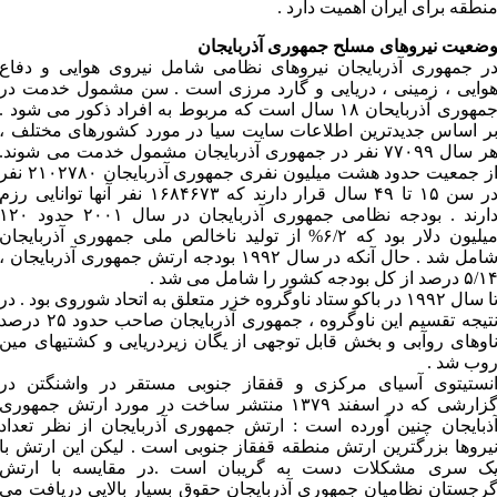
نطقه برای ایران اهمیت دارد .
ضعیت نیروهای مسلح جمهوری آذربایجان
ر جمهوری آذربایجان نیروهای نظامی شامل نیروی هوایی و دفاع
وایی ، زمینی ، دریایی و گارد مرزی است . سن مشمول خدمت در
جمهوری آذربایحان ۱۸ سال است که مربوط به افراد ذکور می شود .
ر اساس جدیدترین اطلاعات سایت سیا در مورد کشورهای مختلف ،
هر سال ۷۷۰۹۹ نفر در جمهوری آذربایجان مشمول خدمت می شوند.
از جمعیت حدود هشت میلیون نفری جمهوری آذربایجان ۲۱۰۲۷۸۰ نف
در سن ۱۵ تا ۴۹ سال قرار دارند که ۱۶۸۴۶۷۳ نفر آنها توانایی رزم
دارند . بودجه نظامی جمهوری آذربایجان در سال ۲۰۰۱ حدود ۲۰
میلیون دلار بود که ۶/۲% از تولید ناخالص ملی جمهوری آذربایجان
شامل شد . حال آنکه در سال ۱۹۹۲ بودجه ارتش جمهوری آذربایجان ،
۵/۱ درصد از کل بودجه کشور را شامل می شد .
تا سال ۱۹۹۲ در باکو ستاد ناوگروه خزر متعلق به اتحاد شوروی بود . در
نتیجه تقسیم این ناوگروه ، جمهوری آذربایجان صاحب حدود ۲۵ درصد
اوهای روآبی و بخش قابل توجهی از یگان زیردریایی و کشتیهای مین
وب شد .
نستیتوی آسیای مرکزی و قفقاز جنوبی مستقر در واشنگتن در
گزارشی که در اسفند ۱۳۷۹ منتشر ساخت در مورد ارتش جمهوری
ذبایجان چنین آورده است : ارتش جمهوری آذربایجان از نظر تعداد
یروها بزرگترین ارتش منطقه قفقاز جنوبی است . لیکن این ارتش با
ک سری مشکلات دست به گریبان است .در مقایسه با ارتش
رجستان نظامیان جمهوری آذربایجان حقوق بسیار بالایی دریافت می