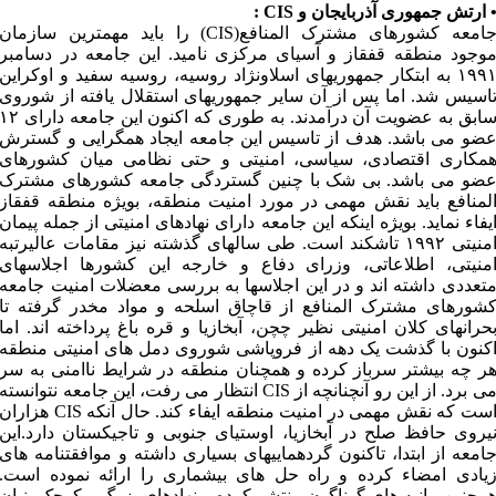
 ارتش جمهوری آذربایجان و CIS :
جامعه کشورهای مشترک المنافع(CIS) را باید مهمترین سازمان
وجود منطقه قفقاز و آسیای مرکزی نامید. این جامعه در دسامبر
۱۹۹۱ به ابتکار جمهوریهای اسلاونژاد روسیه، روسیه سفید و اوکراین
اسیس شد. اما پس از آن سایر جمهوریهای استقلال یافته از شوروی
سابق به عضویت آن درآمدند. به طوری که اکنون این جامعه دارای 
ضو می باشد. هدف از تاسیس این جامعه ایجاد همگرایی و گسترش
مکاری اقتصادی، سیاسی، امنیتی و حتی نظامی میان کشورهای
ضو می باشد. بی شک با چنین گستردگی جامعه کشورهای مشترک
لمنافع باید نقش مهمی در مورد امنیت منطقه، بویژه منطقه قفقاز
یفاء نماید. بویژه اینکه این جامعه دارای نهادهای امنیتی از جمله پیمان
امنیتی ۱۹۹۲ تاشکند است. طی سالهای گذشته نیز مقامات عالیرتبه
منیتی، اطلاعاتی، وزرای دفاع و خارجه این کشورها اجلاسهای
تعددی داشته اند و در این اجلاسها به بررسی معضلات امنیت جامعه
شورهای مشترک المنافع از قاچاق اسلحه و مواد مخدر گرفته تا
حرانهای کلان امنیتی نظیر چچن، آبخازیا و قره باغ پرداخته اند. اما
کنون با گذشت یک دهه از فروپاشی شوروی دمل های امنیتی منطقه
ر چه بیشتر سرباز کرده و همچنان منطقه در شرایط ناامنی به سر
می برد. از این رو آنچنانچه از CIS انتظار می رفت، این جامعه نتوانسته
است که نقش مهمی در امنیت منطقه ایفاء کند. حال آنکه CIS هزاران
یروی حافظ صلح در آبخازیا، اوستیای جنوبی و تاجیکستان دارد.این
امعه از ابتدا، تاکنون گردهماییهای بسیاری داشته و موافقتنامه های
یادی امضاء کرده و راه حل های بیشماری را ارائه نموده است.
مچنین بیانیه های گوناگون منتشر کرده و نهادهای بزرگ و کوچک بنیان