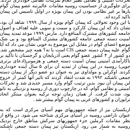
حرکات امنیتی و نظامی نظیر انجام تمرینات نظامی خودداری کردند.
رای جلوگیری از حساسیت روسیه مقامات عالیرتبه عضو پیمان گوام
ارها بر غیر نظامی بودن این پیمان بویژه در اوایل تاسیس این پیمان
اکید کرده اند.
با این وجود تحولاتی که پیمان گوام بویژه از سال ۱۹۹۹ شاهد آن بود،
شان داد که این پیمان کارکرد و سمت و سویی علیه اهداف و اصول
جامعه کشورهای مشترک المنافع دارد. مارس ۱۹۹۹ موعد تمدید پیمان
منیت دسته جمعی جامعه کشورهای مشترک المنافع بود و بی شک
وضع اعضای گوام در مقابل این موضوع به خوبی نشان می داد که آیا
گوام علیه پیمان دسته جمعی CIS است یا نه؟ همه چیز مشخص شد.
دو کشور از ۴ کشور عضو گوام یعنی آذربایجان و گرجستان با تاکید بر
اکارآمدی امنیتی پیمان امنیت دسته جمعی و هژمونی(ادعای برتری
جویی) روسیه در این پیمان از تمدید آن برای ۵ سال آینده خودداری
ردند. اوکراین و مولداوی نیز به عنوان دو عضو دیگر از پیمان دسته
جمعی تاشکند ۱۹۹۲ به شدت انتقاد کردند که تاثیر آنها کمتر از خروج
ین پیمان آن نبود. بدین ترتیب گوام وارد مسیر جدیدی شد و تحرکات
منیتی و نظامی گوام، که در چارچوب دوری از روسیه و نزدیکی به ناتو
ود، شدت گرفت. از همان زمان توجه ترکیه بعنوان مبتکر اتحاد
رابوزان و کشورهای غربی به پیمان گوام بیشتر شد .
زبکستان نیز از جمله جمهوریهای مهم آسیای مرکزی است که به
نوان ناراضی روسیه در آسیای مرکزی شناخته می شود. در واقع از
ظر مقامات کرملین جزء جمهوریهای سرکش مناطق خارج نزدیک
وسیه به شمار می رود. ازبکستان نیز پیمان دسته جمعی تاشکند