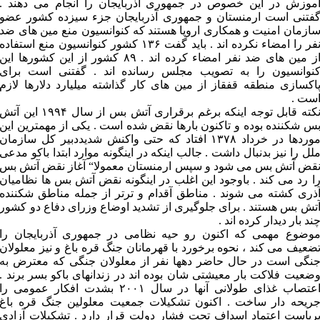
موزش در این خصوص در جمهوری آذربایجان را انجام می دهند .
فتنی است ارمنستان و جمهوری آذربایجان جزء سیزده کشور عضو
ازمان امنیت و همکاری اروپا هستند که کنوانسیون منع مین های ضد
نفر را امضاء نکرده اند . باید گفت ۱۳۶ کشور کنوانسیون منع استفاده
از مین های ضد نفر امضاء کرده اند . ۸۹ کشور از این کشورها این
نوانسیون را به تصویب مجلس رسانده اند . گفتنی است برای
اکسازی منطقه قفقاز از مین های کار گذاشته میلیارد دلارها لازم
ست .
نکته قابل توجه اینکه برغم برقراری آتش بس از سال ۱۹۹۴ این آتش
س شکننده بوده و تاکنون بارها نقض شده است . یکی از مهمترین این
موردها در خرداد ۱۳۷۸ افتاد که حتی واکنش شدیددبیر کل سازمان
لل را نیز بدنبال داشت . جالب اینکه در اینگونه موارد ابتدا باکو مدعی
قض آتش بس می شود و سپس ارمنستان معمولا“ آغاز نقض آتش بس
ا رد می کند . باوجود این اغلب در اینگونه نقض آتش بس ها نظامیان
ذری کشته می شوند . مناطق آقدام و ترتر از جمله مناطق شکننده
تش بس هستند . برای جلوگیری از تشدید اوضاع وزرای دفاع دو کشور
ند بار دیدار کرده اند .
وضوع مهمی که اکنون رو حیه نظامی در جمهوری آذربایجان را
ضعیف می کند ، نحوه برخورد با قهرمانان جنگ قره باغ و نیز معلولان
نگی است در حال حاضر دهها نفر از معلولان جنگی که معترض به
ضعیت فلاکت بار معیشتی شان بوده اند در زندانهای باکو بسر برند .
اعتصاب غذای طولانی آنها در سال ۲۰۰۱ بشدت افکار عمومی را
ریحه دار ساخت . اکنون تشکیلات جمعیت معلولین جنگ قره باغ
ریاست اعتماد اسداف تحت فشار دولت قرار دارد . تشکیلات آزادی