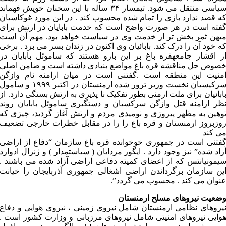
سیاسی منتقل می شود. تیمسار ۳۴ ساله با این سخنان خویش فهماند
ه قصد ندارد بازی را تمام شده محسوب کند . در این مورد غوکاسیان
فته است در هر صورت واضح است که خدمت بابایان در ارتش برای
یهن ثمر بخش تر از خدمت وی در سیاست خواهد بود. مهم آن است
ه خود آن را درک کند. بابائیان وی اکنون در زندان بسر می برد . برخی
ز اقشار جامعهقره باغ بر این بارو هستند که ساموئل بابایان در
صوص حل مناقشه قره باغ مواضع بنیادی داشته است و ضامن اصلی
منیت این منطقه است .گفتنی است در میان ارامنه نام وازگن
سرکیسیان نخست وزیر ترور شده ارمنستان در اکتبر ۱۹۹۹ و سامول
ابائیان برای ملت ارمنی بطور تفکیک نا پذیری به ارتش بستگی دارد. از
ظر ارامنه قتل وازگن سرکسیان و دستگیری ساموئل بابایان روند
وهین به مظهر پیروزی و نومیدی مردم و ارتش آغاز گردید، چیزی که
وزبروز ارمنستان و قره باغ را را در مقابل خطرات خارجی تضعیف
ی کند
فتنی است در جمهوری خوخوانده قره باغ سازمان “دفاع از اراضی
زاد شده” نیز وجود دارد . ایگور مردایان ( سیاستمدار ) و ژنرال ادوارد
یمونیانتس که از اعضای کمیته دفاعی اراضی آزاد شده می باشند .
ین سازمان برگرداندن اراضی اشغالی جمهوری آذربایجان را خیانت
نوان می کند . محسوب می گردد”.
ضعیت نیروهای مسلح ارمنستان
یروهای نظامی ارمنستان شامل نیروی زمینی ، نیروی هوایی و دفاع
وایی نیروهای امنیتی شامل نیروهای مرزبانی و وزارت کشور است .