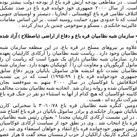
ست . در مقاطعی بودجه ارتش قره باغ از بودجه دولت بیشتر بوده
است. از سال ۲۰۰۰ جمهوری خود خوانده قره باغ در صدد تشکیل
ئتلاف نظامی قره باغ کوهستانی ، آبخازیا ، دنیستر و اوسیتیای جنوبی
ست که تا حدودی مورد حمایت روسیه است . بر این اساس مقامات
الیرتبه خانکندی ، مسکو و سوخومی چندین بار دیدار کردند .
 سازمان شبه نظامیان قره باغ و دفاع از اراضی (باصطلاح ) آزاد شده
لاوه بر نیروهای مسلح در قره باغ، در این منطقه سازمان شبه
ظامیان وجود دارد . ریاست شبه نظامیان را آرکادی کاراپتیان بعهده
ارد .سازمان شبه نظامیان دارای یک شورا است که ریاست آن را
انول گریگوریان و معاونت آن را آ. کوتیکیان بعهده دارد . سازمان شبه
ظامیان بشدت تابع اندیشه های ساموئل بابائیان وزیر دفاع سابق
جمهوری خودخوانده قره باغ ( ۹۹-۱۹۹۵) است که در پی تشدید
اختلافاتش با غوکاسیان در سال ۲۰۰۰ متهم به سوءقصد بجان
وکاسیان شده و روانه زندان شد . اتحادیه شبه نظامیان بشدت مخالف
ابینه غوکاسیان که هیچ کدام از آنها به استثناء دو نفر در جنگ قره باغ
رکت نکرده اند ، هست .
دومین کنگره شبه نظامیان قره باغ ۳۰/۱۰/۷۸ با سخنرانی کارن
ابائیان شهردار خانکندی و برادر ساموئل بابائیان در قره باغ افتتاح شد
 در این نشست آرکادی کارپتیان مجددا “ بعنوان رئیس شبه نظامیان
ره باغ انتخاب شد . وی در نطق خود از سیاست آرکادی غوکاسیان
ئیس جمهور خودخوانده قره باغ انتقاد و خواهان استعفاء وی شد . در
این کنگره کارنیک آرالکیان از حزب ارمنستان متحد گفت ۵ هزار عضو