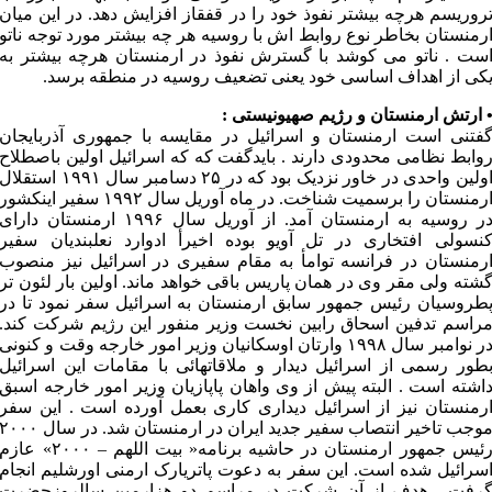
روریسم هرچه بیشتر نفوذ خود را در قفقاز افزایش دهد. در این میان
رمنستان بخاطر نوع روابط اش با روسیه هر چه بیشتر مورد توجه ناتو
ست . ناتو می کوشد با گسترش نفوذ در ارمنستان هرچه بیشتر به
کی از اهداف اساسی خود یعنی تضعیف روسیه در منطقه برسد.
 ارتش ارمنستان و رژیم صهیونیستی :
فتنی است ارمنستان و اسرائیل در مقایسه با جمهوری آذربایجان
وابط نظامی محدودی دارند . بایدگفت که که اسرائیل اولین باصطلاح
اولین واحدی در خاور نزدیک بود که در ۲۵ دسامبر سال ۱۹۹۱ استقلال
ارمنستان را برسمیت شناخت. در ماه آوریل سال ۱۹۹۲ سفیر اینکشور
در روسیه به ارمنستان آمد. از آوریل سال ۱۹۹۶ ارمنستان دارای
نسولی افتخاری در تل آویو بوده اخیرأ ادوارد نعلبندیان سفیر
رمنستان در فرانسه توامأ به مقام سفیری در اسرائیل نیز منصوب
شته ولی مقر وی در همان پاریس باقی خواهد ماند. اولین بار لئون تر
طروسیان رئیس جمهور سابق ارمنستان به اسرائیل سفر نمود تا در
راسم تدفین اسحاق رابین نخست وزیر منفور این رژیم شرکت کند.
در نوامبر سال ۱۹۹۸ وارتان اوسکانیان وزیر امور خارجه وقت و کنونی
طور رسمی از اسرائیل دیدار و ملاقاتهائی با مقامات این اسرائیل
اشته است . البته پیش از وی واهان پاپازیان وزیر امور خارجه اسبق
رمنستان نیز از اسرائیل دیداری کاری بعمل آورده است . این سفر
موجب تاخیر انتصاب سفیر جدید ایران در ارمنستان شد. در سال ۰۰۰
رئیس جمهور ارمنستان در حاشیه برنامه« بیت اللهم – ۲۰۰۰» عازم
سرائیل شده است. این سفر به دعوت پاتریارک ارمنی اورشلیم انجام
رفت . هدف از آن شرکت در مراسم دو هزارمین سالروزحضرت