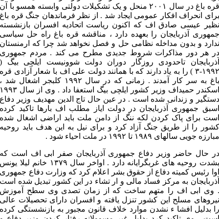
قره باغ در سال ۲۰۰۱ منحل و یک تشکیلات دولتی وابسته همسو با آن
رای انحراف افکار عمومی ایجاد شد . از نظر فرماندهان جنگ قره باغ
ظیر عیسی صادق اف که اکنون ریاست اتحادیه افسران بازنشسته
مهوری آذربایجان را بعهده دارد ، مناقشه قره باغ راه حل سیاسی
دارد و بدون مداخله نظامی حل و فصل نخواهد شد چرا که ارمنستان
ر هر دور مذاکرات شروط جدیدی مطرح می کند . مردم جمهوری
ذربایجان تاحدودی روزگار دوران دولت شوونیست ایلچی بیگ (
۱۹۹۲-۳ ) را به یاد دارند که با همانند دولت علی اف با شعار آزادی قره
باغ به سر کار آمدند . زمانی که در سال ۱۹۹۲ کلبجر اشغال شد ،
اسکندر حمیداف وزیر کشور ایلچی بیگ استعفا داد . وی از سال ۹۹۳
ستگیر و زندانی شده است . در عین حال تاج الدین مهدیف وزیر دفاع
سبق جمهوری آذربایجان در دولت ایاز مطلب اف بارها تاکید کرده
ست برای پاک کردن لکه ننگ از دامن ملت باید اراضی اشغال شده
شور را از طریق جنگ آزاد کرد و برای نیل به این هدف باید روحیه
بارزه جویی سالهای ۱۹۸۹ تا ۱۹۹۲ در ملت احیاء شود .
ر حال حاضر وزیر دفاع جمهوری آذربایجان صفر ابی اف است که
بشدت روحیه های غربگرایانه دارد . اواخر سال ۱۳۷۹ خانم لیلا یونس
وا رئیس کمیته دفاع از حقوق بشر اعلام کرد که وزارت دفاع جمهوری
ذربایجان به مرکز فساد مالی و ار تشاء در این کشور تبدیل شده است
 وی ابی اف را متهم ساخت که از زمان تصدی وی سطح آموزش
یروهای مسلح این کشور تنزل یافته و افسران دارای تحصیلات عالی
ا بدلیل افشا ء نشدن موارد خلاف قانون مجبور به بازنشستگی کرده
ست . وی تاکید کرد بدلیل غیر مسوولانه رفتار کردن وزیر دفاع و