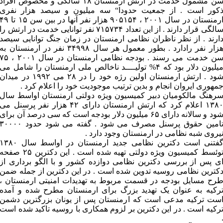
سن مشمول خدمت در ارتش ارمنستان ۱۸ سالگی و مخصوص افراد
کور است . از جمعیت حدودا“ سه میلیون و سیصد هزار نفری
ارمنستان در سال ۲۰۰۱ ، ۹۰۵۱۵۴ هزار نفر آنها در بین سن ۱۵ تا 
سالگی قرار دارند . از این تعداد ۷۱۵۷۳۴ نفر توانایی خدمت در ارتش را
ارند . از نظر ناظران نظامی ارمنستان در زمان جنگ توانایی سیصد
هزار نفر رادارد . بطور معمول هر سال ۳۴۹۹۸ نفر در ارمنستان به
سن خدمت می رسند . بودجه نظامی ارمنستان در سال ۲۰۰۱ ، ۵
میلیون دلار بود که ۴% تولیــــد ناخالص ملی ارمنستان را شامل می
شود . ارتش ارمنستان اولین رژه خود را در ۲۸ می ۱۹۹۲ در میدان
مهوری ایروان انجام و بدین ترتیب موجودیت خود را اعلام کرد .
رهنگ مالکومیان دبیر کمیسیون ویژه دولتی ارمنستان اواسط سال
۱۳۸۰ اعلام کرد که ارتش ارمنستان دارای ۴۲ هزار نفر پرسنل می
شود و سالانه دارای ۶۵ میلیون دلار بودجه است که سی درصد آن برای
تامین حقوق پرسنل مصرف می شود . گفته می شود حدود ۳۰۰۰۰
یروی شبه نظامی در ارمنستان وجود دارد .
گفتنی است دکترین نظامی جدید ارمنستان در اواسط سال ۱۳۸۰
توئسط کمیسیون ویژه دولتی تهیه شده است . این دکترین ۲۵ صفحه
ی پس از بررسی دکترین نظامی دوازده کشور و با الگو برداری از
کترین نظامی روسیه تدوین شده است . در این دکترین از جمله ضمن
رح مسایل بودجه در قسمت مربوط به تهدیدات امنیتی ارمنستان ،
رکیه به عنوان یک تهدید بزرگ برای ارمنستان مطرح شده و آمده
ست ترکیه مدعی است که ارمنستان پس از یونان بزرگترین دشمن
رکیه است . در این دکترین بر لزوم همکاری با روسیه تاکید شده است