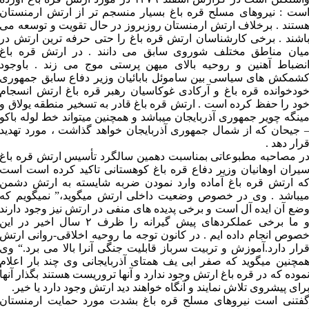
ست : نیروهای مسلح قره باغ بسیار منسجم تر از ارتش ارمنستان
ستند . برخلاف ارتش ارمنستان روزبروز در حال تقویت و توسعه می
اشند . برخی کارشناسان ارتش قره باغ را حتی حرفه ترین ارتش در
یان مناطق مختلف شوروی سابق می دانند . در ارتش قره باغ
نضباط آهنین و روحیه بالای میهن پرستی موج می زند . باوجود
شمکش های سیاسی بین ساموئل بابائیان وزیر دفاع سابق جمهوری
ودخوانده قره باغ و آرکادی غوکاسیان رهبر قره باغ ارتش انسجام
ود را حفظ کرده است . ارتش قره باغ قادر به تسخیر منطقه یولاق و
ینگه چویر جمهوری آذربایجان میباشد و همچنین میتواند خط لوله باکو
 جیحان که از شمال جمهوری آذربایجان خواهد گذاشت ، مورد تهدید
رار دهد .
ر مصاحبه مطبوعاتی بمناسبت دهمین سالگرد تأسیس ارتش قره باغ
یران اوهانیان وزیر دفاع قره باغ کوهستانی تاکید کرده است است
ه ارتش قره باغ آماده وارد نمودن ضربه شایسته به ارتش دشمن
یباشد . وی در خصوص وضعیت داخلی ارتش میگوید،” نمیگویم که
ضع آن ایده آل است و برخی پدیده های منفی در ارتش نیز وجود دارند
و ما برخی عملکردهای پیش گیرانه را ظرف ۲ سال اخیر در این
صوص انجام داده ایم . در کانون توجه ما روحیه اخلاقی-روانی ارتش
رار دارد.آموزش و تربیت سرباز قابلیت جنگی آنرا بالا می برد.“ وی
مچنین میگوید که صفر ابی یف همتای آذربایجانی وی چند بار اعلام
موده که در قره باغ ارتش وجود ندارد و آنها تروریست هستند بگذار آنها
رای پیشروی تلاش نمایند و آنگاه خواهند دید ارتش وجود دارد یا خیر.
فتنی است نیروهای مسلح قره باغ بشدت مورد حمایت ارمنستان