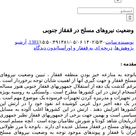
جستجو
برای:
وضعیت نیروهای مسلح در قفقاز جنوبی
نویسنده سایت
۱۴۰۲/۵/۳۰ ۱۵:۵۰:۴۹
۱۳۸۱/۰۵/۰۶
|
1381
,
آرشیو
پژوهش‌ها
,
دریچه ای به قفقاز و اورآسیا
|
بدون دیدگاه
قدمه :
اتوجه به منازعه خیز بودن منطقه قفقاز ، تبیین وضعیت نیروهای
سلح قفقاز و جهت گیری آنها از اهمیت شایان توجه برخوردار است .
رغم گذشت یک دهه از استقلال جمهوریهای قفقاز جنوبی هنوز مساله
نسجام ارتش در این کشورها مطرح است . وابستگی به روسیه بویژه
ر تجهیزات و مدرنیزه کردن تجهیزات فرسوده یک موضوع مهم است .
ر یک دهه اخیر دول غربی کوشیده اند نفوذ خود را در ارتش این
شورها افزایش دهند . ارتش در این کشورها اغلب آلوده به مسایل
یاسی است و بهمین جهت برخی از جمهوریهای قفقاز نظیر جمهوری
ذربایجان شاهد کودتا و شورش نظامیان بوده است . آنچه مسلم است
یروهای مسلح در قفقاز مسایل عدیده ای دارند . باتوجه با مرز طولانی
یران با قفقاز و پیوندهای موجود توجه به وضعیت نیروهای مسلح