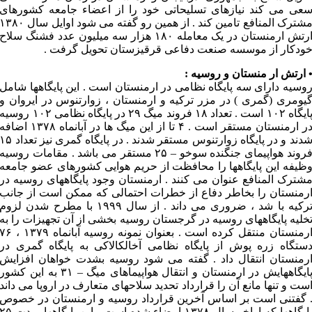
عی می کند نیازهای تسلیحاتی خود را از اعضاء جامعه کشورهای
مشترک المنافع تامین کند . از همین رو گفته می شود اوایل سال ۳۸۰
ارتش ارمنستان در یک معامله ۱۸۰ هزار سه میلیون عدد فشنگ سلاح
ودکار از موسسه صنعت دفاعی قرقیزستان تحویل گرفت .
 ارتش ار منستان و روسیه :
وسیه دارای سه پایگاه نظامی در ارمنستان است . این پایگاهها شامل
یومری (گمری ) در مزر ترکیه و ارمنستان ، زوارتنوس در ایروان و
پایگاه ۱۰۲ است . تعداد ۱۸ فروند میگ ۲۹ در پایگاه نظامی ۱۰۲ روسیه
در ارمنستان مستقر است . ۴ تا از این میگ ها در آبانماه ۱۳۷۸ اضافه
شدند و در پایگاه زوارتنوس مستقر شدند . در پایگاه گمری نیز تعداد 
فروند هواپیمای جنگنده سوخو – ۲۵ مستقر می باشد . مقامات روسیه
ظیفه این پایگاهها را محافظت از حریم هوایی کشورهای عضو جامعه
شترک المنافع عنوان می کنند . ارمنستان وجود پایگاههای روسیه در
رمنستان را بخاطر دفاع از خطرات احتمالی که ممکن است از جانب
ترکیه با شد ، ضروری می داند . از سال ۱۹۹۹ با مطرح شدن لزوم
خلیه پایگاههای روسیه در گرجستان روسیه بخشی از آن تجهیزات را به
ارمنستان منتقل کرده است . بعنوان نمونه روسیه آبانماه ۱۳۷۹ ، 
ستگاه زره پوش از پایگاه نظامی آخالکالاکی به پایگاه گمری در
رمنستان انتقال داد . گفته می شود روسیه بشدت خواهان افزایش
پایگاههایش در ارمنستان و انتقال هواپیماهای میگ – ۳۱ به این کشور
ست و تنها مانع آن را قرارداد تحدید سلاحهای متعارف در اروپا می داند
 گفتنی است بر اساس آخرین قرارداد روسیه و ارمنستان در خصوص
پایگاهها که اواخر سال ۱۳۷۸ امضاء شده است ، این پایگاهها بمدت 