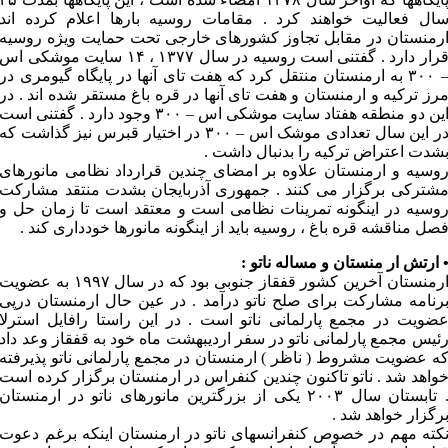
ال فعالیت خواهند کرد . مقامات روسیه بارها اعلام کرده اند
رمنستان در مقابل تجاوز کشورهای خارجی تحت حمایت ویژه روسیه
قرار دارد . گفتنی است روسیه در سال ۱۳۷۷ ، ۱۴ سایت موشکی اس
– ۳۰۰ به ارمنستان منتقل کرد که هفت تای آنها در پایگاه گیومری در
رز ترکیه و ارمنستان و هفت تای آنها در قره باغ مستقر شده اند . در
این دو منطقه هفتاد سایت موشکی اس – ۳۰۰ وجود دارد . گفتنی است
در این سال تعدادی موشک اس – ۳۰۰ در اختیار قبرس نیز گذاشت که
شدت اعتراض ترکیه را بدنبال داشت .
وسیه و ارمنستان علاوه بر امضای چندین قرارداد نظامی مانورهای
شترکی برگزار می کنند . جمهوری آذربایجان بشدت منتقد مشارکت
وسیه در اینگونه تمرینات نظامی است و معتقد است تا زمان حل و
صل مناقشه قره باغ ، روسیه باید از اینگونه مانورها خودداری کند .
 ارتش ار منستان و مساله ناتو :
ارمنستان آخرین کشور قفقاز جنوبی بود که در سال ۱۹۹۷ به عضویت
رنامه مشارکت برای صلح ناتو درآمد . در عین حال ارمنستان درپی
ضویت در مجمع پارلمانی ناتو است . در این راستا رافایل استرلا
ئیس مجمع پارلمانی ناتو در سفر اردیبهشت ماه خود به قفقاز وعد داد
ه عضویت مشروط ( ناظر ) ارمنستان در مجمع پارلمانی ناتو پذیرفته
واهد شد . ناتو تاکنون چندین کنفراس در ارمنستان برگزار کرده است
. تابستان سال ۲۰۰۳ یکی از بزرگترین مانورهای ناتو در ارمنستان
رگزار خواهد شد .
کته مهم در خصوص کنفرانسهای ناتو در ارمنستان اینکه برغم دعوت