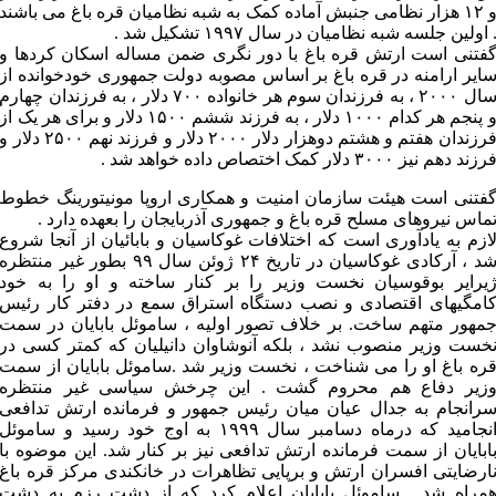
و ۱۲ هزار نظامی جنبش آماده کمک به شبه نظامیان قره باغ می باشند
 اولین جلسه شبه نظامیان در سال ۱۹۹۷ تشکیل شد .
فتنی است ارتش قره باغ با دور نگری ضمن مساله اسکان کردها و
ایر ارامنه در قره باغ بر اساس مصوبه دولت جمهوری خودخوانده از
سال ۲۰۰۰ ، به فرزندان سوم هر خانواده ۷۰۰ دلار ، به فرزندان چهارم
و پنجم هر کدام ۱۰۰۰ دلار ، به فرزند ششم ۱۵۰۰ دلار و برای هر یک از
فرزندان هفتم و هشتم دوهزار دلار ۲۰۰۰ دلار و فرزند نهم ۲۵۰۰ دلار 
رزند دهم نیز ۳۰۰۰ دلار کمک اختصاص داده خواهد شد .
فتنی است هیئت سازمان امنیت و همکاری اروپا مونیتورینگ خطوط
ماس نیروهای مسلح قره باغ و جمهوری آذربایجان را بعهده دارد .
ازم به یادآوری است که اختلافات غوکاسیان و بابائیان از آنجا شروع
شد ، آرکادی غوکاسیان در تاریخ ۲۴ ژوئن سال ۹۹ بطور غیر منتظره
یرایر بوقوسیان نخست وزیر را بر کنار ساخته و او را به خود
امگیهای اقتصادی و نصب دستگاه استراق سمع در دفتر کار رئیس
مهور متهم ساخت. بر خلاف تصور اولیه ، ساموئل بابایان در سمت
خست وزیر منصوب نشد ، بلکه آنوشاوان دانیلیان که کمتر کسی در
ره باغ او را می شناخت ، نخست وزیر شد .ساموئل بابایان از سمت
زیر دفاع هم محروم گشت . این چرخش سیاسی غیر منتظره
رانجام به جدال عیان میان رئیس جمهور و فرمانده ارتش تدافعی
انجامید که درماه دسامبر سال ۱۹۹۹ به اوج خود رسید و ساموئل
ابایان از سمت فرمانده ارتش تدافعی نیز بر کنار شد. این موضوه با
ارضایتی افسران ارتش و برپایی تظاهرات در خانکندی مرکز قره باغ
مراه شد . ساموئل بابایان اعلام کرد که از دشت رزم به دشت