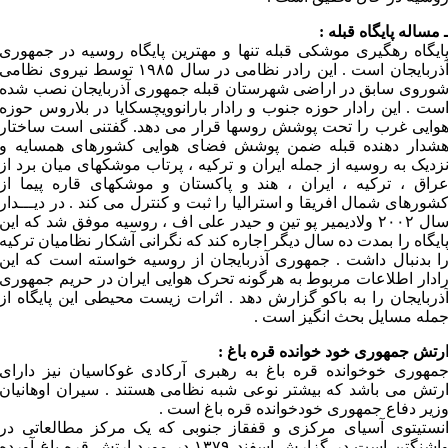
 مساله پایگاه قبله :
ایگاه رهگیری موشکی قبله تنها و مهترین پایگاه روسیه در جمهوری
آذربایجان است . این رادر نظامی در سال ۱۹۸۵ توسط نیروی نظامی
وروی سابق در اراضی شهرستان قبله جمهوری آذربایجان نصب شده
ست . این رادار حوزه جنوب و رادار بارانوویچسکایا در بلاروس حوزه
وایی غرب را تحت پوشش روسها قرار می دهد. گفتنی است ساختار
شدار دهنده قبله ضمن پوشش فضای هوایی کشورهای همسایه و
زدیک به روسیه از جمله ایران و ترکیه ، پرتاب موشکهای میان برد از
راق ، ترکیه ، ایران ، هند و پاکستان و موشکهای قاره پیما از
شورهای شمال افریقا و استرالیا را ثبت و کنترل می کند . در دیـــدار
سال ۲۰۰۲ ولادیمیر پو تین و حیدر علی اف ، روسیه موفق شد که این
ایگاه را بمدت ده سال دیگر اجاره کند که نگرانی آشکار نظامیان ترکیه
ا بدنبال داشت . جمهوری آذربایجان از روسیه خواسته است که این
ادار اطلاعات مربوط به هرگونه تحرک هوایی ایران در حریم جمهوری
ذربایجان را به باکو گزارش دهد . اثرات زیست محیطی این پایگاه از
مله مسایل بحث انگیز است .
رتش جمهوری خود خوانده قره باغ :
مهوری خوخوانده قره باغ به رهبری آرکادی غوکاسیان نیز دارای
رتش می باشد که بیشتر نوعی شبه نظامی هستند . سیران اوهانیان
زیر دفاع جمهوری خودخوانده قره باغ است .
نستیتوی آسیای مرکزی و قفقاز جنوبی که یک مرکز مطالعاتی در
واشنگتن است در گزارش اسفند ۱۳۷۹ در مورد ارتش قره باغ آورده