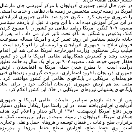
ر عین حال ارتش جمهوری آذربایجان با مرکز آموزشی جان مارشال
مریکا در زمینه تربیت متخصص در زمینه های نظامی و خدمات امنیتی
ا ضروری توصیف کرد . تاکنون حدود صد نظامی جمهوری آذربایجان
ر این مرکز آموزش دیده اند . با ابن وجود تا قبل از یازدهم سپتامبر
مصوبه ۹۰۷ کنگره امریکا روابط نظامی دو کشور را با ممنوع کردن
مک بلاعوض واشنگتن به باکو تحت تاثیر قرار می داد . اما پس از
ادثه یازدهم سپتامبر این روند تغییر کرد و امریکا مساله ممنوعیت
روش سلاح به جمهوری آذربایجان و ارمنستان را لغو کرده است .
یلیپ ریکر سخنگوی وزارت امورخارجه امریکا مدعی شد این اقدام
وجب رشد و گسترش همکاریهای نظامی امریکا با این دو کشور
قفقاز جنوبی خواهد شد . مصوبه ۹۰۷ نیز برای یک سال به حالت تعلیق
رآمده است . با مطرح شدن حمله امریکا به افغانستان ، ارتش
مهوری آذربایجان با فرود اضطراری ، سوخت گیری و بازدیدهای فنی
واپیماهای امریکایی در پایگاههای نظامی این کشور موافقت کرد .
دتی بعد هم ارتش جمهوری آذربایجان آمادگی خود را برای ایجاد
ایگاههای پشتیبانی نیروهای امریکایی در خاک این کشور اعلام کرد .
س از حادثه یازدهم سپتامبر تعاملات نظامی امریکا و جمهوری
ذربایجان افزایش یافته است . در این راستا میرا ریکادل معاون دستیار
وزیر دفاع آمریکا اردیبهشت ۱۳۸۱ از باکو دیدار و اعلام کرد هدف
مکاری آمریکا- آذربایجان در زمینه امنیت در برابر تروریسم، کمک به
رقراری صلح و ثبات در قفقاز، توسعه راهروهای حمل و نقلی و تجاری
ست. وی حفظ صلح، افزایش سطح حفظ مرزها و مدرنیزه