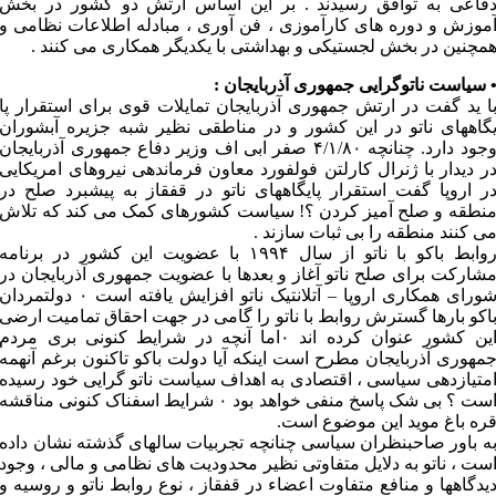
فاعی به توافق رسیدند . بر این اساس ارتش دو کشور در بخش
موزش و دوره های کارآموزی ، فن آوری ، مبادله اطلاعات نظامی و
مچنین در بخش لجستیکی و بهداشتی با یکدیگر همکاری می کنند .
 سیاست ناتوگرایی جمهوری آذربایجان :
ا ید گفت در ارتش جمهوری آذربایجان تمایلات قوی برای استقرار پا
گاههای ناتو در این کشور و در مناطقی نظیر شبه جزیره آبشوران
وجود دارد. چنانچه ۴/۱/۸۰ صفر ابی اف وزیر دفاع جمهوری آذربایجان
ر دیدار با ژنرال کارلتن فولفورد معاون فرماندهی نیروهای امریکایی
ر اروپا گفت استقرار پایگاههای ناتو در قفقاز به پیشبرد صلح در
نطقه و صلح آمیز کردن ؟! سیاست کشورهای کمک می کند که تلاش
ی کنند منطقه را بی ثبات سازند .
روابط باکو با ناتو از سال ۱۹۹۴ با عضویت این کشور در برنامه
شارکت برای صلح ناتو آغاز و بعدها با عضویت جمهوری آذربایجان در
شورای همکاری اروپا – آتلانتیک ناتو افزایش یافته است ۰ دولتمردان
اکو بارها گسترش روابط با ناتو را گامی در جهت احقاق تمامیت ارضی
این کشور عنوان کرده اند ۰اما آنچه در شرایط کنونی بری مردم
مهوری آذربایجان مطرح است اینکه آیا دولت باکو تاکنون برغم آنهمه
متیازدهی سیاسی ، اقتصادی به اهداف سیاست ناتو گرایی خود رسیده
است ؟ بی شک پاسخ منفی خواهد بود ۰ شرایط اسفناک کنونی مناقشه
ره باغ موید این موضوع است.
ه باور صاحبنظران سیاسی چنانچه تجربیات سالهای گذشته نشان داده
ست ، ناتو به دلایل متفاوتی نظیر محدودیت های نظامی و مالی ، وجود
یدگاهها و منافع متفاوت اعضاء در قفقاز ، نوع روابط ناتو و روسیه و