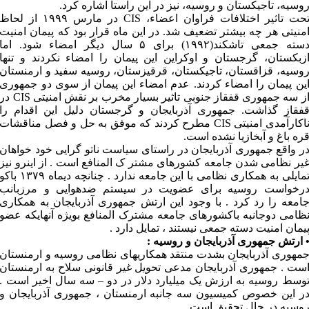
وسیه، تاجیکستان و روسیه، نیز در این راستا اشاره کرد.
تحت تاثیر اختلافات فراوان اعضاء، CIS در مارس ۱۹۹۹ از لحاظ
منیتی هر چه بیشتر تضعیف شد. در این ماه قرار بود که پیمان امنیت
دسته جمعی تاشکند(۱۹۹۲) برای ۵ سال دیگر امضاء شود. اما
زبکستان، گرجستان و اوکراین این پیمان را امضاء نکردند و تنها
وسیه، قزاقستان، تاجیکستان، قرقیزستان، روسیه سفید و ارمنستان
ین پیمان را امضاء کردند. عدم امضاء این پیمان از سوی دو جمهوری
از سه جمهوری قفقاز جنوبی تاثیر بسیار مخرب بر نقش امنیتی CIS 
فقاز گذاشت. جمهوری آذربایجان و گرجستان دلیل این اقدام را
ناکارآمدی امنیتی CIS مطرح کردند که موفق به حل و فصل مناقشات
ره باغ و آبخازیا نشده است.
ر واقع جمهوری آذربایجان در راستای سیاست ناتو گرایی خود خواهان
یر نظامی شدن جامعه کشورهای مشتر ک المنافع است . از اینرو نیز
تمایلی به همکاری نظامی با این جامعه ندارد . چنانچه دیماه ۱۳۷۹ باک
رخواست روسیه برای عضویت در سیستم ضدهوایی و مرزبانب
امعه را رد کرد . با وجود این ارتش جمهوری آذربایجان به همکاری
ظامی دوجانبه باکشورهای جامعه مشترک المنافع بویژه آنهایکه عضو
یمان امنیت دسته جمعی نیستند ، تمایل دارد .
 ارتش جمهوری آذربایجان و روسیه :
مهوری آذربایجان بشدت منتقد همکاریهای نظامی روسیه و ارمنستان
ست . جمهوری آذربایجان مدعی تحویل غیر قانونی سلاح به ارمنستان
وسط روسیه به ارزش یک میلیارد دلار در دو – سه سال اخیر است .
ر این خصوص کمیسیون سه جانبه ارمنستان ، جمهوری آذربایجان و
وسیه در حال تحقیق است .