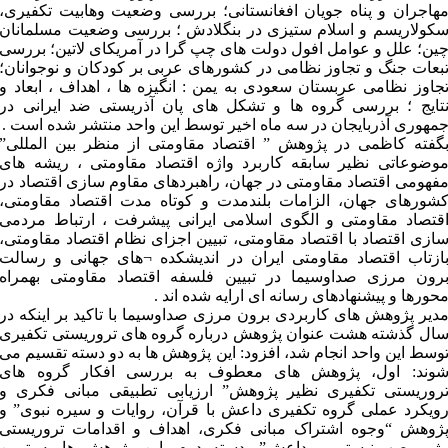
هاجران و پناه جویان افغانستانی؛ بررسی وضعیت وهابیت تکفیری،
کولاریسم و اسلام ستیزی در بنگلادش ؛ بررسی وضعیت مسلمانان
ین؛ علل و عوامل افول دولت های چپ گرا در آمریکای لاتین؛ بررسی
بعات جنگ و تجاوز نظامی در کشورهای عربی بر کودکان و نوجوانان؛
جاوز نظامی عربستان سعودی به یمن : انگیزه ها ، اهداف ، ابعاد و
تایج ؛ بررسی گروه ها و تشکل های پان آذریستی ضد ایرانی در
مهوری آذربایجان در سه ماه اخیر توسط این واحد منتشر شده است .
گفته کاظمی در پژوهش ” اقتصاد مقاومتی از منظر بین المللی”
وضوعاتی نظیر سابقه کاربرد واژه اقتصاد مقاومتی ، ریشه های
فهومی اقتصاد مقاومتی در جهان، راهبردهای مقاوم سازی اقتصاد در
شورهای جهان، الزامات بلندمدت و کوتاه مدت اقتصاد مقاومتی،
قتصاد مقاومتی و الگوی اسلامی ایرانی پیشرفت ، ارتباط مردمی
ازی اقتصاد با اقتصاد مقاومتی، تبیین اجزای نظام اقتصاد مقاومتی،
ازتاب اقتصاد مقاومتی ایران در اندیشکده ¬های جهانی و رسالت
رون مرزی صداوسیما در تبیین فلسفه اقتصاد مقاومتی بهمراه
حورها و پیشنهادهای رسانه ای ارایه شده اند .
دیر پژوهش های کاربردی برون مرزی صداوسیما با تاکید بر اینکه در
ال گذشته هشت عنوان پژوهش درباره گروه های تروریستی تکفیری
وسط این واحد انجام شد، افزود: این پژوهش ها به دو دسته تقسیم می
وند: اول، پژوهش های معطوف به بررسی افکار گروه های
روریستی تکفیری نظیر پژوهش” ارزیابی تطبیقی مبانی فکری و
ویکرد عملی گروه تکفیری داعش با قرآن، روایات و سیره نبوی” و
ژوهش “وجوه اشتراک مبانی فکری، اهداف و اقدامات تروریستی
ژیم صهیونیستی و داعش”. دسته دوم، این پژوهش ها به تبیین