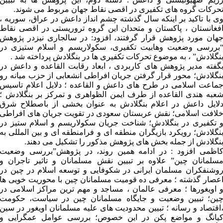
حرکات گروه های تکفیری در اقصی نقاط جهان مربوط می شوند.
ی با تاکید بر اینکه سال گذشته چشم انداز داعش در عراق، سوریه ،
فغانستان ، پاکستان و متحدان این گروه تروریستی در اقصی نقاط
هان مورد پژوهش قرار گرفتند، افزود: در سالجاری نیزدر پژوهش
بررسی وضعیت وهابیت تکفیری، سکولاریسم و اسلام ستیزی در
نگلادش” ، به موضوع تحرکات تکفیری ها در بنگلادش پرداخته شد .
گفته مدیر پژوهش های کاربردی ، ابعاد رقابت القاعده و داعش در
نگلادش؛ محور قرار گرفتن جریان افراطی انشعابی از حزب میانه رو
ماعت اسلامی در طرح های داعش و القاعده ؛ دلایل اعلام تاسیس
عبه هندی القاعده از طرف ایمن الظواهری و تمرکز بر بنگلادش ؛
لایل داعش در اعلام بنگلادش به عنوان بخشی از باصطلاح شرق
لافت اسلامی؛ نقش عربستان سعودی در تقویت جریان های افراطی
 تکفیری در بنگلادش؛ شناخت جریان سکولاریسم و اسلام ستیز در
نگلادش؛ رویکرد بازیگران منطقه ای و فرامنطقه ای و بین المللی به
نگلادش از جمله بخش های پژوهش مذکور را تشکیل می دهند.
اظمی افزود : در ادامه همین روند، در پژوهش”بررسی وضعیت
سلمانان چین” علاوه بر تبیین نقش مسلمانان و تاثیر تاجران و
وشنفکران مسلمان ایرانی در شکوفایی و توسعه اسلام در چین در
عصار گذشته ؛ معرفی ده قومیت مسلمانان چین با محوریت خویی ها
 اویغورها ؛ معرفی عالمان ، مساجد و مهم ترین مراکز اسلامی در
ین؛ تبیین وضعیت و جایگاه مسلمانان چین در سیاست، حکومت
اقتصاد و رسانه ؛ تبیین محدودیت های علیه مسلمانان اویغور در سین
یانگ و مواضع پکن در این خصوص؛ بررسی عوامل عمگرایی و