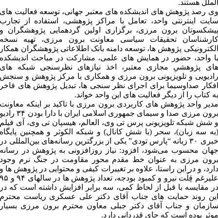
لملل هستند.
ی رصد پژوهش های اندیشکده های معتبر جهانی، توسعه فعالیت های
ایت اینترنتی واحد، تعامل با مراکز پژوهشی، استفاده از تجارب
یشکسوتان برون مرزی، برگزاری اولین گردهمایی پژوهشگران و
ارشناسان تحقیقات سیاسی معاونت برون مرزی، تهیه نسخه
لکترونیکی پژوهش ها، توسعه دامنه بانک اطلاعاتی پژوهشگران همکار
ا واحد، حضور در همایش های علمی، مشارکت در مباحث اندیشکده
ای پژوهشیِ مجازی معتبر، اخذ نیازهای نظرسنجی شبکه های
ادیویی و تلویزیونی برون مرزی و همکاری با مرکز پژوهش و سنجش
فکار صداوسیما برای اجرای نظر سنجی ها، تبدیل پژوهش های فاخر
ه کتاب را از دیگر فعالیت های این واحد خواند.
دیر واحد پژوهش های کاربردی برون مرزی با تاکید بر اینکه معاونت
برون مرزی صدا و سیمای جمهوری اسلامی ایران با دارا بودن ۳۴ رادی
 شش شبکه تلویزیونی پرس تی وی، العالم، هیسپان تی وی، آی فیلم
به سه زبان)، سحر (با شش کانال) و شبکه الکوثر و همچنین پایگاه
خبری ۳۰ زبانه “پارس تودی” یکی از بزرگترین رسانه‌های بین‌المللی در
هان محسوب می‌شود، افزود: نیاز روزافزونی به پژوهش در رسانه
رون مرزی به عنوان خط مقدم محور مقاومت در جنگ نرم وجود
ارد، و در این راستا، علاوه بر تغییرات کیفی و محتوایی در پژوهش ها و
علیرغم قِلّت نیرو و کمبود بودجه، تعداد پژوهش ها در سالهای ۹۴ و 
ر مقایسه با قبل از لحاظ کمی، سه برابر افزایش داشته است که در
ین روند حمایت های جناب آقای دکتر علی عسکری ریاست محترم
ازمان و جناب آقای دکتر جبلی معاون محترم برون مرزی بسیار
وثر بوده است که جای قدردانی دارد.