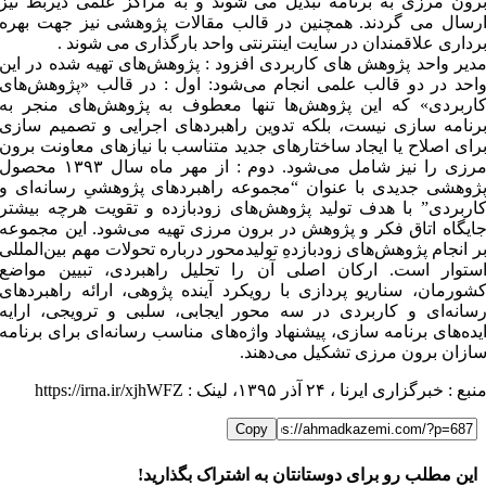
رون مرزی به برنامه تبدیل می شوند و به مراکز علمی ذیربط نیز
رسال می گردند. همچنین در قالب مقالات پژوهشی نیز جهت بهره
رداری علاقمندان در سایت اینترنتی واحد بارگذاری می شوند .
دیر واحد پژوهش های کاربردی افزود : پژوهش‌های تهیه شده در این
احد در دو قالب علمی انجام می‌شود: اول : در قالب «پژوهش‌های
اربردی» که این پژوهش‌ها تنها معطوف به پژوهش‌های منجر به
رنامه سازی نیست، بلکه تدوین راهبردهای اجرایی و تصمیم سازی
رای اصلاح یا ایجاد ساختارهای جدید متناسب با نیازهای معاونت برون
مرزی را نیز شامل می‌شود. دوم : از مهر ماه سال ۱۳۹۳ محصول
ژوهشی جدیدی با عنوان “مجموعه راهبردهای پژوهشیِ رسانه‌ای و
اربردی” با هدف تولید پژوهش‌های زودبازده و تقویت هرچه بیشتر
ایگاه اتاق فکر و پژوهش در برون مرزی تهیه می‌شود. این مجموعه
ر انجام پژوهش‌های زودبازدهِ تولیدمحور درباره تحولات مهم بین‌المللی
ستوار است. ارکان اصلی آن را تحلیل راهبردی، تبیین مواضع
شورمان، سناریو پردازی با رویکرد آینده پژوهی، ارائه راهبردهای
سانه‌ای و کاربردی در سه محور ایجابی، سلبی و ترویجی، ارایه
یده‌های برنامه سازی، پیشنهاد واژه‌های مناسب رسانه‌ای برای برنامه
ازان برون مرزی تشکیل می‌دهند.
نبع : خبرگزاری ایرنا ، ۲۴ آذر ۱۳۹۵، لینک : https://irna.ir/xjhWFZ
Copy
این مطلب رو برای دوستانتان به اشتراک بگذارید!