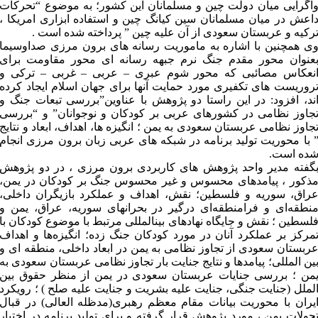
اگرایی میان دولت چین و مسلمانان این کشور؛ به موضوع “تحرکات
اعش در میان مسلمانان سین کیانگ چین و استفاده ابزاری امریکا ،
رکیه و عربستان سعودی از آن علیه چین ” پرداخته شده است .
ی همچنین با اشاره به ماموریت رسانه های برون مرزی صداوسیما
عنوان محور مقدم جنگ نرم جبهه رسانه ای محور مقاومت برای
نعکاس مصائبی که محور شوم عبری – عربی – غربی – ترکی و
روریست های تکفیری مورد حمایت آنها برای جهان اسلام ایجاد کرده
ند، افزود: در این راستا دو پژوهش با عناوین”بررسی تبعات جنگ و
جاوز نظامی در کشورهای عربی بر کودکان و نوجوانان” و “بررسی
جاوز نظامی عربستان سعودی به یمن ؛ انگیزه ها، اهداف، ابعاد و نتایج
 با محوریت تولید برنامه در شبکه های عربی زبان برون مرزی انجام
ده است.
گفته مدیر واحد پژوهش های کاربردی برون مرزی ، در دو پژوهش
ذکور ، پیامدهای محسوس و غیر محسوس جنگ‏ بر کودکان در یمن،
راق، سوریه و فلسطین؛ نقش، اهداف و عملکرد بازیگران داخلی،
نطقه‌ای و فرامنطقه‌ای درگیر در بحران‏های سوریه، عراق، یمن و
لسطین ؛ نقش و جایگاه نهادهای بین‏المللی مرتبط با موضوع کودکان با
مرکز بر عملکرد آنان در مورد کودکان جنگ زده؛ انگیزه‌ها و اهداف
ربستان سعودی از تجاوز نظامی به یمن در ابعاد داخلی، منطقه ای و
ین المللی؛ پیامدها و نتایج جنایت بار تجاوز نظامی عربستان سعودی به
من ؛ بررسی جنایات عربستان سعودی در یمن از منظر حقوق بین
لملل (جنایت جنگی، جنایت علیه بشریت و جنایت علیه صلح ) ؛ رویکرد
یران با محوریت بیانات مقام معظم رهبری(مدظله العالی) در قبال
حولات یمن ، مورد پژوهش قرار گرفته و برای تولید برنامه در اختیار