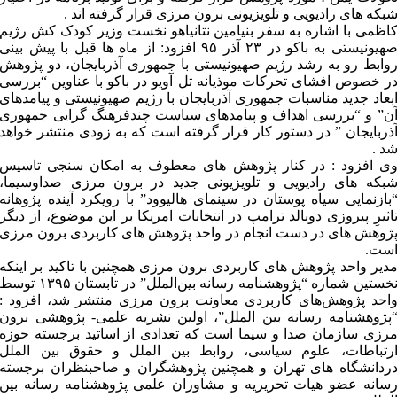
بکه های رادیویی و تلویزیونی برون مرزی قرار گرفته اند .
اظمی با اشاره به سفر بنیامین نتانیاهو نخست وزیر کودک کش رژیم
صهیونیستی به باکو در ۲۳ آذر ۹۵ افزود: از ماه ها قبل با پیش بینی
وابط رو به رشد رژیم صهیونیستی با جمهوری آذربایجان، دو پژوهش
ر خصوص افشای تحرکات موذیانه تل آویو در باکو با عناوین “بررسی
بعاد جدید مناسبات جمهوری آذربایجان با رژیم صهیونیستی و پیامدهای
ن” و “بررسی اهداف و پیامدهای سیاست چندفرهنگ گرایی جمهوری
ذربایجان ” در دستور کار قرار گرفته است که به زودی منتشر خواهد
د .
ی افزود : در کنار پژوهش های معطوف به امکان سنجی تاسیس
بکه های رادیویی و تلویزیونی جدید در برون مرزی صداوسیما،
بازنمایی سیاه پوستان در سینمای هالیوود” با رویکرد آینده پژوهانه
اثیرِ پیروزی دونالد ترامپ در انتخابات امریکا بر این موضوع، از دیگر
ژوهش های در دست انجام در واحد پژوهش های کاربردی برون مرزی
ست.
دیر واحد پژوهش های کاربردی برون مرزی همچنین با تاکید بر اینکه
نخستین شماره “پژوهشنامه رسانه بین‌الملل” در تابستان ۱۳۹۵ توسط
احد پژوهش‌های کاربردی معاونت برون مرزی منتشر شد، افزود :
پژوهشنامه رسانه بین الملل”، اولین نشریه علمی- پژوهشی برون
رزی سازمان صدا و سیما است که تعدادی از اساتید برجسته حوزه
رتباطات، علوم سیاسی، روابط بین الملل و حقوق بین الملل
ردانشگاه های تهران و همچنین پژوهشگران و صاحبنظران برجسته
سانه عضو هیات تحریریه و مشاوران علمی پژوهشنامه رسانه بین