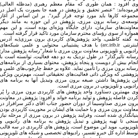
ی افزود : همان طوری که مقام معظم رهبری (مدظله العالی)
رموده‌اند: “عنصر تحقیق و پژوهش در همه جا بصورت یک اصل در
جموعه کارها باید مورد توجه قرار گیرد”. بر این اساس از آغاز
وسعه‌ی رسانه برون مرزی، پژوهش در این حوزه به مانند دیگر
عاونت‌های سازمان، دارای جایگاه ویژه‌ای بوده است، و این مهم
مواره از سوی رؤسای محترم سازمان مورد تاکید قرار گرفته است.
ه گفته کاظمی، واحد پژوهش‌های کاربردی برون مرزی(به آدرس
اینترنتی arc.irib.ir) با هدف پشتیبانی محتوایی و علمی شبکه‌های
ادیویی و تلویزیونی معاونت برون مرزی با شعار”رسانه پژوهش مدار:
سانه تأثیرگذار” در طول نزدیک به دو دهه فعالیت، توانسته است با
نجام بیش از دویست و پنجاه پژوهش، محتوای بسیاری از برنامه‌های
سانه برون مرزی را تأمین نماید. علاوه بر حفظ چارچوب‌های علمی و
ژوهشی که ویژگی ذاتی فعالیت‌های تحقیقاتی است، مهم‌ترین ویژگی
ین پژوهش‌ها داشتن صبغه برون مرزی وتبدیل آنها به برنامه های
ادیویی و تلویزیونی در برون مرزی است.
ی مهمترین دستاورد واحد پژوهش های کاربردی برون مرزی را پُر
ردن فاصله پژوهش و تولید برنامه خواند و افزود: پژوهش در معاونت
رون مرزی صداوسیما از دوران حضور جناب آقای دکتر سرافراز در
عاونت برون مرزی و با حمایت های ایشان بر محوریت کاربردی بودن
نیانگذاری شده است، وفرایند پژوهش در برون مرزی از مرحله نیاز
نجی تا تهیه پژوهش و تبدیل پژوهش به برنامه های رادیویی و
لویزیونی، موید این موضوع است، پژوهش های کاربردی در سه قالب
وسط اداره کل خبرو تفسیر، رادیوهای تخصصی و شبکه های تلویزیونی