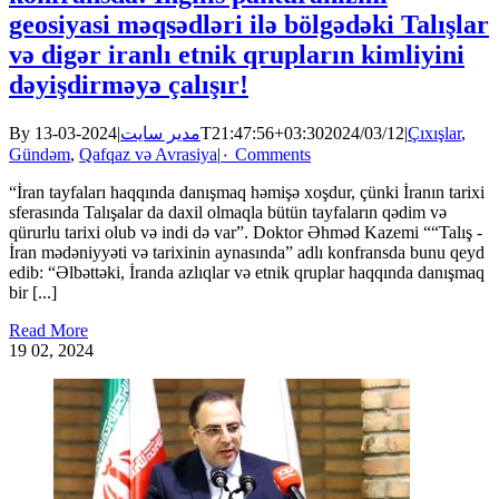
geosiyasi məqsədləri ilə bölgədəki Talışlar
və digər iranlı etnik qrupların kimliyini
dəyişdirməyə çalışır!
By
|
مدیر سایت
2024-03-13T21:47:56+03:30
2024/03/12
|
Çıxışlar
,
Gündəm
,
Qafqaz və Avrasiya
|
۰ Comments
“İran tayfaları haqqında danışmaq həmişə xoşdur, çünki İranın tarixi
sferasında Talışalar da daxil olmaqla bütün tayfaların qədim və
qürurlu tarixi olub və indi də var”. Doktor Əhməd Kazemi ““Talış -
İran mədəniyyəti və tarixinin aynasında” adlı konfransda bunu qeyd
edib: “Əlbəttəki, İranda azlıqlar və etnik qruplar haqqında danışmaq
bir [...]
Read More
19
02, 2024