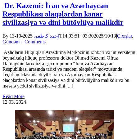
Dr. Kazemi: İran və Azərbaycan
Respublikası əlaqələrdən kənar
sivilizasiya və dini bütövlüyə malikdir
By
|
احمد کاظمی
2025-10-13T14:03:51+03:30
2025/10/13
|
Çıxışlar
,
Gündəm
|
۰ Comments
Azlıqların Hüquqları Araşdırma Mərkəzinin rəhbəri və universitetin
beynəlxalq hüquq professoru doktor Əhməd Kazemi Əfraz
Dərnəyinin tarix üzrə işçi qrupunun “İran və Azərbaycan
Respublikası arasında tarixi və mədəni əlaqələr” mövzusunda
keçirilən iclasında deyib: İran və Azərbaycan Respublikası
əlaqələrdən kənar sivilizasiya və dini bütövlüyünə malikdir və bu
məsələ yeddi sivilizasiya və dini [...]
Read More
12
03, 2024