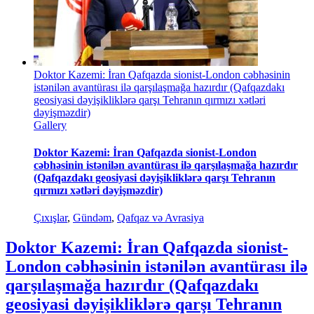
Doktor Kazemi: İran Qafqazda sionist-London cəbhəsinin
istənilən avantürası ilə qarşılaşmağa hazırdır (Qafqazdakı
geosiyasi dəyişikliklərə qarşı Tehranın qırmızı xətləri
dəyişməzdir)
Gallery
Doktor Kazemi: İran Qafqazda sionist-London
cəbhəsinin istənilən avantürası ilə qarşılaşmağa hazırdır
(Qafqazdakı geosiyasi dəyişikliklərə qarşı Tehranın
qırmızı xətləri dəyişməzdir)
Çıxışlar
,
Gündəm
,
Qafqaz və Avrasiya
Doktor Kazemi: İran Qafqazda sionist-
London cəbhəsinin istənilən avantürası ilə
qarşılaşmağa hazırdır (Qafqazdakı
geosiyasi dəyişikliklərə qarşı Tehranın