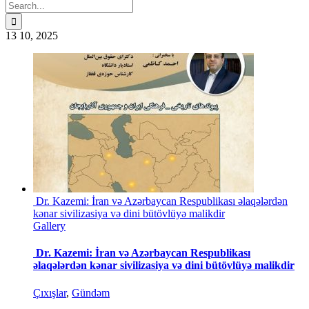
Search
for:
13
10, 2025
Dr. Kazemi: İran və Azərbaycan Respublikası əlaqələrdən
kənar sivilizasiya və dini bütövlüyə malikdir
Gallery
Dr. Kazemi: İran və Azərbaycan Respublikası
əlaqələrdən kənar sivilizasiya və dini bütövlüyə malikdir
Çıxışlar
,
Gündəm