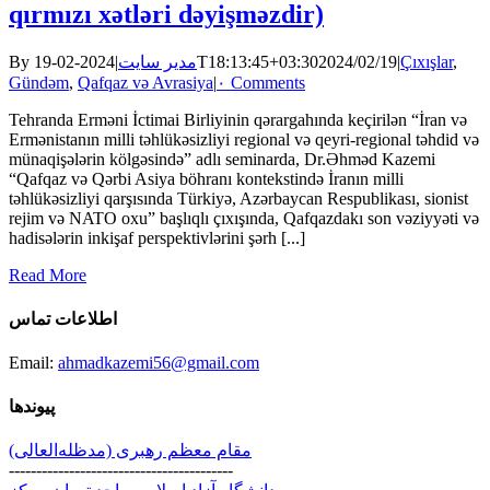
qırmızı xətləri dəyişməzdir)
By
|
مدیر سایت
2024-02-19T18:13:45+03:30
2024/02/19
|
Çıxışlar
,
Gündəm
,
Qafqaz və Avrasiya
|
۰ Comments
Tehranda Erməni İctimai Birliyinin qərargahında keçirilən “İran və
Ermənistanın milli təhlükəsizliyi regional və qeyri-regional təhdid və
münaqişələrin kölgəsində” adlı seminarda, Dr.Əhməd Kazemi
“Qafqaz və Qərbi Asiya böhranı kontekstində İranın milli
təhlükəsizliyi qarşısında Türkiyə, Azərbaycan Respublikası, sionist
rejim və NATO oxu” başlıqlı çıxışında, Qafqazdakı son vəziyyəti və
hadisələrin inkişaf perspektivlərini şərh [...]
Read More
اطلاعات تماس
Email:
ahmadkazemi56@gmail.com
پیوندها
مقام معظم رهبری (مد‌ظله‌العالی)
-----------------------------------------