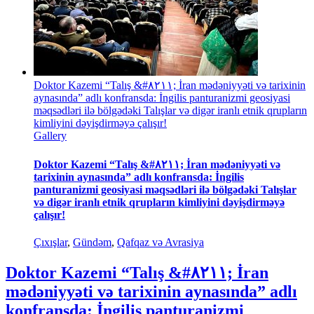
Doktor Kazemi “Talış &#۸۲۱۱; İran mədəniyyəti və tarixinin
aynasında” adlı konfransda: İngilis panturanizmi geosiyasi
məqsədləri ilə bölgədəki Talışlar və digər iranlı etnik qrupların
kimliyini dəyişdirməyə çalışır!
Gallery
Doktor Kazemi “Talış &#۸۲۱۱; İran mədəniyyəti və
tarixinin aynasında” adlı konfransda: İngilis
panturanizmi geosiyasi məqsədləri ilə bölgədəki Talışlar
və digər iranlı etnik qrupların kimliyini dəyişdirməyə
çalışır!
Çıxışlar
,
Gündəm
,
Qafqaz və Avrasiya
Doktor Kazemi “Talış &#۸۲۱۱; İran
mədəniyyəti və tarixinin aynasında” adlı
konfransda: İngilis panturanizmi