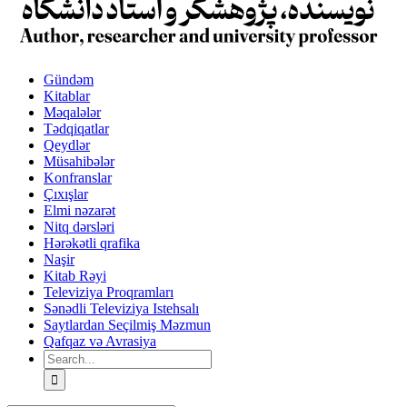
Gündəm
Kitablar
Məqalələr
Tədqiqatlar
Qeydlər
Müsahibələr
Konfranslar
Çıxışlar
Elmi nəzarət
Nitq dərsləri
Hərəkətli qrafika
Naşir
Kitab Rəyi
Televiziya Proqramları
Sənədli Televiziya Istehsalı
Saytlardan Seçilmiş Məzmun
Qafqaz və Avrasiya
Search
for: