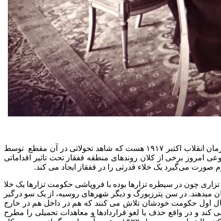
۲۸ می (۷ خرداد) یادآور تاسیس حکومت مساوتیان در آران تاریخی در سال ۱۹۱۸ می باشد. یکی از تحولات مهم قفقاز در قرن بیستم در زمان انقلاب اکتبر ۱۹۱۷ هست که شاهد تحولاتی در آن مقطع توسط
عی امروز برخی از کلان روندهای منطقه قفقاز تحت تاثیر اقداماتی
 تزاری چون در سیطره تزارها بوده با فروپاشی حکومت تزارها یک خلا
 در سال ۱۹۱۷ شاهد هستیم بلشویک ها در واقع به عمر دولت موقت منشویک ها که از فوریه تا نوامبر ۱۹۱۷ بوده پایان میدهند. در سن پترزبورگ و دیگر شهرهای روسیه، از یک سو درگیر
سال اول حکومت خودشان تلاش می کنند که هم در داخل هم در خارج
ا در داخل شعار نان، زمین و صلح را مطرح می کنند و در خارج اعلامیه بسیار مهمی که لنین در سال ۱۹۱۷ منتشر می کند و در واقع حذف یا لغو قراردادها و معاهدات تحمیلی را مطرح