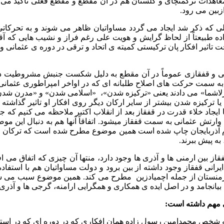
و خلا قدرتی که به دلیل عواملی که ذکر شد ایجاد می گردد مساواتیان ظاهر می شوند 
ه طبیعتاً از لحاظ گرایش و هویت علی رغم فراز و نشیب هایی که آقای
ثیر افکار پان ترکیستی کمیته ی اتحاد و ترقی در دوره ی عثمانی و عمو
ی و قفقازی عموماً در آن مقطع به دلیل شکست جنبش مشروطیت در
ه سمت حرکت های اصلاح طلبانه ای که در اواخر امپراطوری عثمانی تو
رلاشما» می دادند یعنی «ترکیزه شدن»، «اسلامی شدن» و «مدرن شدن
حث ترکلاشما یا ترکیزه شدن بیشتر از سایر ارکان دیگر روی افکار او تاث
ایجاد خلاء قدرت در قفقاز بعد از انقلاب اکتبر ملاحظه می کنیم که
تش عثمانی به سمت قفقاز میشود. اتفاقاً آنها هم به دنبال این موضوع
علوم آذربایجان چاپ شده است همین موضوع مطرح شده است که ترکان عث
ه پیش ببرند.
از بین ارمنی ها و آذری ها وجود دارد، منتها آن چیزی که اتفاق می ا
نی قفقاز وجود داشته از بین برود و دولت مساواتیان هم با استفاد
ی ارمنستان از جمله اچمیادزین مطرح می کند. همین موضوع سبب می شو
 که شخص محمدامین رسول زاده همان افکاری که در دوره ای که در است