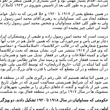
آمدن استالین و به طور کلی بعد از تاسیس شوروی در ۱۹۲۳ کاملا از ازبین می رود.
در همین مقطع یعنی از ۱۹۱۷ تا ۱۹۲۰ 
منطقه ایجاد می کند. مساواتیان به رهبری آقای محمد امین رسول زاد
ولی به طور کلی عقاید مساواتیان و شخص محمد امین رسول زاده تحت تا
البته این خیلی چیز پیچیده ای نیست.
درست است که محمد امین رسول زاده و طیفی از روشنفکران ایران
دچار نوعی یأس و سرخوردگی بودند که همین عامل هم در جذب آنها ب
مجموع شعارهایی که در قالب «ترکلاشما»، «اسلاملاشما» و «معاصی
که وی قبل از ۱۹۱۷ منتشر می کرد، نشان میدهد که ب
جوان و کمیته اطلاعات و ترقی در قفقاز تبدیل می شود و همزمان با 
که به سمت قفقاز حرکت بکنند و زمینه ساز تجاوز نظامی نوری پاشا وار
کنند کما اینکه در کتاب «تاریخ آذربایجان» که توسط آکادمی ملی 
در آن منطقه و در آن مقطع که عثمانی با قدرت های بزرگ درگیر بود، ب
در همین اثنا شاهد هستیم که علی رغم درگیری هایی که در منطقه قفق
می شود که آن شرایط همزیستی مسالمت آمیزی که در طول تاریخ ایرا
یعنی غیر از بادکوبه و گنجه، ادعاهای دیگری را بر تفلیس، شهرها
منشویک ها در سال ۱۹۱۷ برای مدتی در منطقه فعال بود، به شکست بیانجامد و در اصل ایده ی همکاری و همگرایی ارامنه، گرجی ها و آذری ها در آن مقطع با شکست مواجه می شود.
حکومتی که مساواتیان در سال ۱۹۱۸ تا ۱۹۲۰ تشکیل دادند، دو ویژگی مهم داشته است:
اولین
ویژگی، پیوند این حکومت با پان ترکیسم و تُرکان عثمانی بود