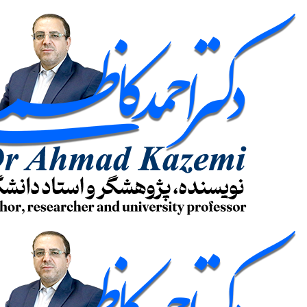
پرش
به
محتوا