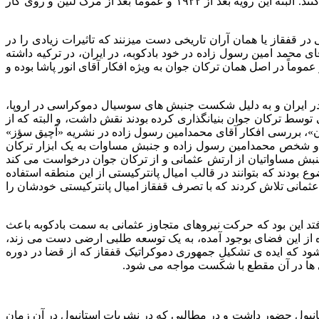
می‌کند، اقدام بسیار مهمی بود و حتی بسیاری از همین منظر بر لغو معاهدات ترکمنچای و گلستان هم در آن مقطع و مقطع فعلی تأکید می‌کنند. البته این رویه بعد از ۱۹۲۲ و عموماً بعد از مرگ لنین و روی کار
و به تحرکاتی در قفقاز یا همان آران تاریخی دست میزنند که تاثیرات زیادی را در
 محمد امین رسول زاده در خود بادکوبه، در ایران، در ترکیه داشته
ماً در اصل همان ترکان جوان به ویژه افکار آقای انور پاشا بوده و
 ایران و به دلیل شکست جنبش های سوسیال دموکراسی در اروپا،
سط ترکان جوان بنیانگذاری کرده بودند نقش داشت، و البته که از
»، بررسی افکار آقای محمدامین رسول زاده در نشریه «آچیق سؤز»
یر گذاشته و شخص محمدامین رسول زاده و جنبش مساوات به یک ابزار ترکان
 جنبش مساواتیان از ارتش عثمانی و از ترکان جوان درخواست می کند
 بودند که بتوانند در قالب امیال پانترکیستی از این منطقه استفاده
مانی تلاش کردند که با تصرف قفقاز امیال پانترکیستی خودشان را
فتد این بود که حرکت نیروهای متجاوز عثمانی به سمت بادکوبه باعث
ه از این فضای بوجود آمده، به یک توسعه طلبی ارضی دست می زند،
د که ایده ی تشکیلِ جمهوری دموکراتیک قفقاز که از قضا در دوره
انبول حضور داشت و در مطالبی که در نشریات استانبول در آن زمان