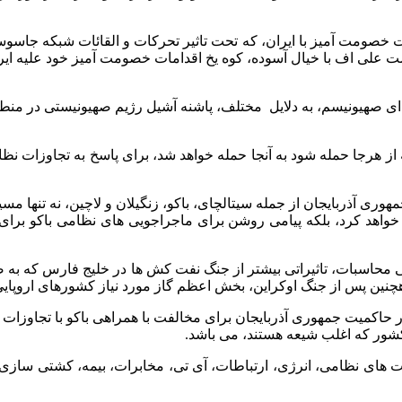
است خصومت آمیز با ایران، که تحت تاثیر تحرکات و القائات شبکه جاس
علی اف با خیال آسوده، کوه یخ اقدامات خصومت آمیز خود علیه ایران
ای صهیونیسم، به دلایل مختلف، پاشنه آشیل رژیم صهیونیستی در منط
از هرجا حمله شود به آنجا حمله خواهد شد، برای پاسخ به تجاوزات ن
ری آذربایجان از جمله سیتالچای، باکو، زنگیلان و لاچین، نه تنها مسی
واهد کرد، بلکه پیامی روشن برای ماجراجویی های نظامی باکو برای اج
اسبات، تاثیراتی بیشتر از جنگ نفت کش ها در خلیج فارس که به ضرر
اکمیت جمهوری آذربایجان برای مخالفت با همراهی باکو با تجاوزات نظا
کشور که اغلب شیعه هستند، می باشد.
ت های نظامی، انرژی، ارتباطات، آی تی، مخابرات، بیمه، کشتی سازی