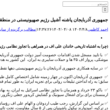
جستجو
برای:
جمهوری آذربایجان پاشنه آشیل رژیم صهیونیستی در منطق
احمد کاظمی
۱۴۰۴/۴/۸ ۱۴:۳۷:۲۶
۱۴۰۴/۰۴/۰۸
|
مطالب برگزیده از سایت
نمایش
تصویر
(چرا به اشتباه تاریخی خاندان علی اف در همراهی با تجاوز نظامی رژی
بزرگ
✅ با تایید مسجل شدن اقدامات خصومت آمیز دولت جمهوری آذربایجان د
موشکی، پرواز اف ۳۵ ها و حملات سایبری به ایران، این کشور به هدفی مشروع برای نیروهای مسلح و محور مقاومت تبدیل شده است.
✅ در سایه همکاری جمهوری آذربایجان با رژیم صهیونیستی دهها نقطه 
✅ جمهوری آذربایجان اکنون در چهار زمینه شامل اختصاص کامل ظرفیت
سابق؛ به راه انداختن تبلیغات روانی برای تجزیه ایران؛ به طور تمام 
✅ باکو ۲۳ خرداد و همزمان با تجاوز نظامی اسرائیل به ایران،
ارمنستان برای برای اشغال سیونیک و گشایش کریدور جعلی زنگزور (دال
✅ بر اساس این گزارش‌، رجب طیب اردوغان و الهام علی اف رؤسای ترکی
در ترکیه، امیدوارند نیکول پاشی