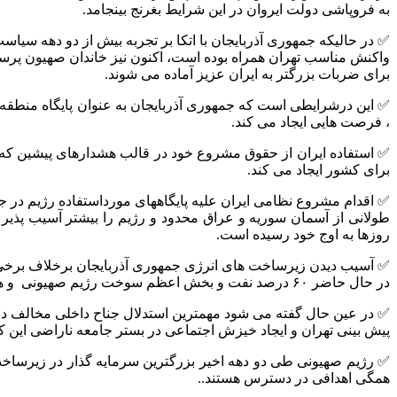
به فروپاشی دولت ایروان در این شرایط بغرنج بینجامد.
✅ در حالیکه جمهوری آذربایجان با اتکا بر تجربه بیش از دو دهه سی
واکنش مناسب تهران همراه بوده است، اکنون نیز خاندان صهیون پرست 
برای ضربات بزرگتر به ایران عزیز آماده می شوند.
✅ این درشرایطی است که جمهوری آذربایجان به عنوان پایگاه منطقه‌
، فرصت هایی ایجاد می کند.
✅ استفاده ایران از حقوق مشروع خود در قالب هشدارهای پیشین که 
برای کشور ایجاد می کند.
✅ اقدام مشروع نظامی ایران علیه پایگاههای مورداستفاده رژیم در جمهو
طولانی از آسمان سوریه و عراق محدود و رژیم را بیشتر آسیب پذیر خ
روزها به اوج خود رسیده است.
✅ آسیب دیدن زیرساخت های انرژی جمهوری آذربایجان برخلاف برخی مح
در حال حاضر ۶۰ درصد نفت و بخش اعظم سوخت رژیم صهیونی و هچنین پس از جنگ اوکراین، بخش اعظم گاز مورد نیاز کشورهای اروپایی را تامین می کند.
✅ در عین حال گفته می شود مهمترین استدلال جناح داخلی مخالف در ح
پیش بینی تهران و ایجاد خیزش اجتماعی در بستر جامعه ناراضی این 
✅ رژیم صهیونی طی دو دهه اخیر بزرگترین سرمایه گذار در زیرساخ
همگی اهدافی در دسترس هستند..