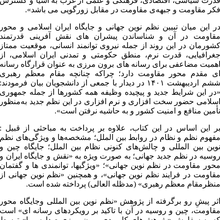
درت سیاسی، اقتصادی، فرهنگی و علمی از غرب به آسیا و گسترش
کر مقاومت و جبهه‌ی مقاومت در مقابل زورگویی می باشد».
ر این میان تبیین نظم نوین جهانی و جایگاه ایران اسلامی و محور
قاومت در آن و شناساندن پیشران های نقش آفرینی قدرتمند
شورمان در این روند از جمله نیروی توانمند انسانی، موقعیت ممتاز
غرافیایی، قدرت نرم، منطق حکومتی و تمدنی ایران اسلامی، از
همیت مضاعفی برای رسانه های برون مرزی به عنوان قرارگاه رسانه
ی مقدم محور مقاومت دارد؛ چراکه چنانچه مقام معظم رهبری
ششم اردیبهشت ۱۴۰۱ در دیدار با جمعی از دانشجویان بیان فرمودند:
در این شرایط جدید و پیچیده‌ وظیفه همه کشورها از جمله جمهوری
سلامی حضور سخت افزاری و نرم افزاری در این نظم جدید به‌منظور
أمین منافع و امنیت کشور و به حاشیه نرفتن است».
ر این اساس در این کتاب، علاوه بر پرداخت به مباحثی از قبیل :
فهوم نظم و نظام در روابط بین الملل؛ مشخصه‌ها و ویژگی‌های نظم
وین بین المللی و چالش‌های کنونی نظام بین الملل؛ جایگاه چین و
وسیه در نظم جدید جهانی؛ به صورت ویژه به «نقش و جایگاه ایران و
حور مقاومت در نظم نوین جهانی»؛ «ویژگی­ها، توانمندی ها و گفتمان
قاومت در فرایند نظم نوین جهانی»، و همچنین «نظم نوین جهانی از
نظرمقام معظم رهبری» (مدظله العالی) پرداخته شده است.
ثر پیشِ رو برگرفته از پژوهش «نظم نوین بین المللی وجایگاه محور
قاومت، چین و روسیه در آن با تاکید بر رویکردهای رسانه ای» است
ه به سفارش «پژوهش‌های کاربردی برون مرزی صداوسیما» توسط