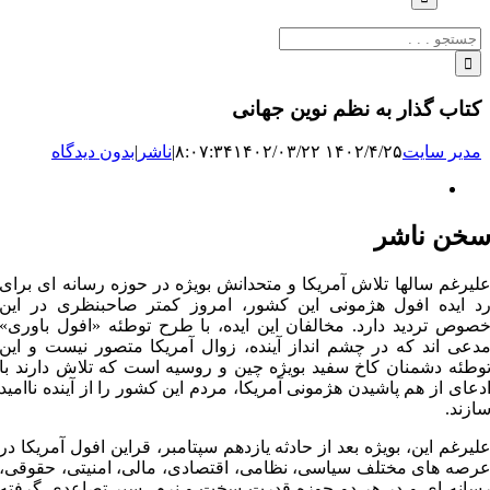
جستجو
برای:
کتاب گذار به نظم نوین جهانی
مدیر سایت
۱۴۰۲/۴/۲۵ ۸:۰۷:۳۴
۱۴۰۲/۰۳/۲۲
|
ناشر
|
بدون دیدگاه
نمایش
تصویر
بزرگ
خن ناشر
لیرغم سالها تلاش آمریکا و متحدانش بویژه در حوزه رسانه ای برای
د ایده افول هژمونی این کشور، امروز کمتر صاحبنظری در این
صوص تردید دارد. مخالفان این ایده، با طرح توطئه «افول باوری»
دعی اند که در چشم انداز آینده، زوال آمریکا متصور نیست و این
وطئه دشمنان کاخ سفید بویژه چین و روسیه است که تلاش دارند با
دعای از هم پاشیدن هژمونی آمریکا، مردم این کشور را از آینده ناامید
ازند.
لیرغم این، بویژه بعد از حادثه یازدهم سپتامبر، قراین افول آمریکا در
رصه های مختلف سیاسی، نظامی، اقتصادی، مالی، امنیتی، حقوقی،
سانه ای و در هر دو حوزه قدرت سخت و نرم، سیر تصاعدی گرفته