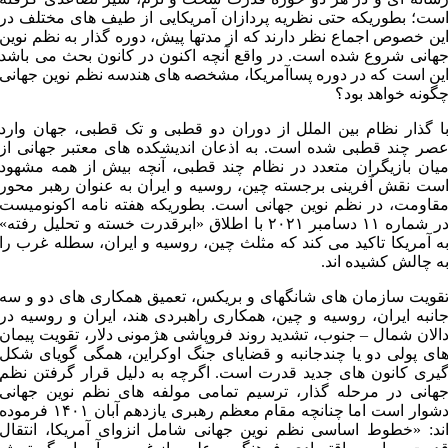
ست؛ بطوریکه حتی نظریه پردازان آمریکایی از طیف های مختلف در
ین خصوص اجماع نظر دارند که از مدتها پیش، دوره گذار به نظم نوین
هانی شروع شده است. در واقع آنچه اکنون در کانون بحث می باشد
ین است که در دوره پساآمریکا، مشخصه های هندسه نظم نوین جهانی
گونه خواهد بود؟
ا گذار نظام بین الملل از دوران دو قطبی و تک قطبی، جهان وارد
صر چند قطبی شده است. به اذعان اندیشکده های معتبر جهانی از
یان بازیگران متعدد در نظام چند قطبی، آنچه بیش از همه مشهود
ست نقش آفرینی برجسته چین، روسیه و ایران به عنوان رهبر محور
قاومت، در نظم نوین جهانی است. بطوریکه هفته نامه اکونومیست
در شماره ۱۱ دسامبر ۲۰۲۱ با اطلاق «ابرقدرت خسته و تحلیل رفته»
ه آمریکا تاکید می کند که مثلث چین، روسیه و ایران، سطله غرب را
ه چالش کشیده اند.
قویت سازمان های شانگهای و بریکس، تعمیق همکاری های دو و سه
انبه ایران، روسیه و چین، همکاری راهبردی هند، ایران و روسیه در
الان شمال – جنوب، تشدید روند فروپاشی هژمونی دلار، تقویت پیمان
ای پولی دو یا چندجانبه و قضایای جنگ اوکراین، همگی گویای شکل
یری کانون های جدید قدرت است. اگرچه به دلیل قرار گرفتن نظم
هانی در مرحله گذار، ترسیم تمامی مولفه های نظم نوین جهانی
دشوار است اما چنانچه مقام معظم رهبری یازدهم آبان ۱۴۰۱ فرموده
ند: «خطوط اساسی نظم نوین جهانی شامل انزوای آمریکا، انتقال