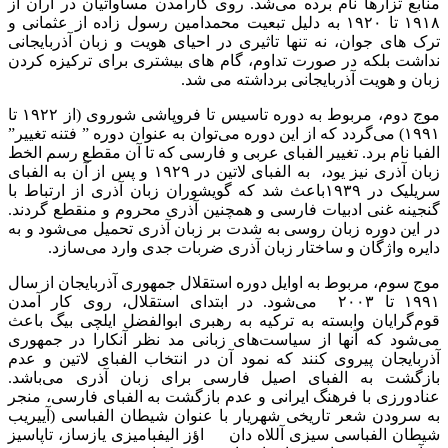
منابع تزارها نام برده می‌شد. روی کارآمدن مساواتیان در آران از
۱۹۱۸ تا ۱۹۲۰ به دلیل تبعیت محمدامین رسول زاده از عثمانی و
ترک های جوان، نه تنها تاثیری در احیای هویت و زبان آذربایجانی
نداشت بلکه در صورت تداوم، گام های بیشتری برای ترکیزه کردن
زبان و هویت آذربایجانی برداشته می شد.
موج دوم، مربوط به دوره تاسیس تا فروپاشی شوروی (از ۱۹۲۲ تا
۱۹۹۱) می‌گردد که از این دوره می‌توان به عنوان دوره ” فتنه تغییر”
الفبا نام برد. تغییر الفبای عربی و فارسی که تا آن مقطع رسم الخط
زبان آذری نیز یود، به الفبای لاتین در ۱۹۲۹ و پس از آن به الفبای
سریلیک در ۱۹۳۹باعث شد که گویشوران زبان آذری از ارتباط با
گنجینه غنی ادبیات فارسی و همچنین آذری محروم و منقطع گردند.
در این دوره زبان روسی به شدت بر زبان آذری تحمیل می‌شود و به
دایره واژگان و ساختار زبان آذری ضربات جدی وارد می‌سازد.
موج سوم، مربوط به اوایل دوره استقلال جمهوری آذربایجان از سال
۱۹۹۱ تا ۲۰۰۳ می‌شود. در ابتدای استقلال، روی کار آمدن
قوم‌گرایان وابسته به ترکیه به رهبری ابوالفضل ایلچی بیگ باعث
می‌شود که آنها از سیاست‌های زبانی مد نظر آنکارا در جمهوری
آذربایجان پیروی کنند که نمود آن در انتخاب الفبای لاتین و عدم
بازگشت به الفبای اصیل فارسی برای زبان آذری می‌باشد.
عنادورزی با فرهنگ ایرانی و عدم بازگشت به الفبای فارسی، منجر
به سرودن شعر تاریخی شهریار با عنوان شیطان الفباسی (آییریب
شیطان الفباسی سیزی آللاه دان اؤز الیفبامیزی یازساز، تاپاسیز