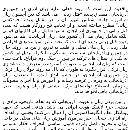
واقعیت این است که روند فعلی علیه زبان آذری در جمهوری
آذربایجان، مصداق پدیده “قتل زبانی” می باشد که دین آچسون زبان
شناس و جامعه شناس شهیر، آن را در مقابل پدیده “خودکشی
زبانی” مطرح ساخته است؛ و از عجایب تلخ روزگار هست که پدیده
قتل زبانی در جمهوری آذربایجان نه تنها شامل زبان اقلیتهای قومی
بلکه شامل زمان ملی آن کشور یعنی زبان آذربایجانی هم می‌شود.
پدیده قتل زبانی پدیده ای است که تحت تاثیر سیاست‌های افراطی
ملی زبانی، زبان های محلی و اقلیت به تدریج از بین می روند. حال
در جمهوری آذربایجان، سیاست وابستگی به آنکارا و تبدیل این کشور
به یکی از استان های ترکیه در پس از جنگ دوم قراباغ، باعث شده
است که زبان آذربایجانی به صورت گسترده در معرض دست‌اندازی
زبان ترکی قرار بگیرد؛ به طوری که با ادامه روند جولان زبان ترکی
در جمهوری آذربایجان، در چشم انداز آینده، با تضعیف زبان
آذربایجانی به ویژه در عرصه رسانه و آموزش و با اجرای مصوبات
سازمان باصطلاح دولت‌های ترک، نشانی از زبان و هویت اصیل
آذربایجانی باقی نخواهد ماند.
از بین بردن زبان و هویت آذربایجانی که به لحاظ تاریخی، نژادی و
مذهبی جزء لاینفک هویت ایرانی می باشد، هدفی است که جبهه
پیمانکار نظم آنگلوساکسونی آن را دنبال می‌کنند؛ بخشی از اهداف
راه اندازی جنجال اخیر پیرامون آموزش زبان های محلی در داخل
ایران و تحریف اصل پانزده قانون اساسی، انحراف افکار عمومی
کشور بویژه آذری ها، از پروژه استحاله زبان آذری در جمهوری