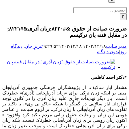
جستجو
برای:
ضرورت صیانت از حقوق &#۸۲۲۰;زبان آذری&#۸۲۲۱;
در مقابل فتنه پان ترکیسم
مدیر سایت
۱۴۰۳/۱۲/۱۸ ۹:۲۹:۵۲
۱۴۰۳/۱۲/۱۸
|
تبریزِ جان
,
دیدگاه
روز
|
بدون دیدگاه
نمایش
تصویر
بزرگ
*دکتر احمد کاظمی
هشدار ایاز سالایف، از پژوهشگران فرهنگی جمهوری آذربایجان
مبنی بر اینکه زبان ترکی برای «زبان آذربایجانی (آذری)» خطرناک
است، بار دیگر تهدیدات جاری علیه زبان آذری را در کانون توجه
قرارداد. ایاز سالایف در گفتگو با شبکه «باکو تی وی»، با تاکید بر
تفاوت های زبان آذربایجانی با زبان ترکی، بر لزوم صیانت از عناصر
هویتی این زبان و رعایت حقوق زبانی مردم تاکید کرد وافزود: «
اکنون زبان روسی برای زبان آذربایجانی خطرناک نیست، بلکه زبان
ترکی برای زبان آذربایجانی خطرناک است و موجب تغییر زبان ما