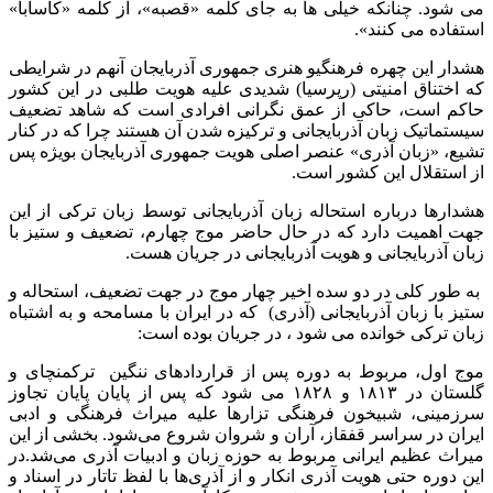
می شود. چنانکه خیلی ها به جای کلمه «قصبه»، از کلمه «کاسابا»
استفاده می کنند».
هشدار این چهره فرهنگیو هنری جمهوری آذربایجان آنهم در شرایطی
که اختناق امنیتی (رپرسیا) شدیدی علیه هویت طلبی در این کشور
حاکم است، حاکی از عمق نگرانی افرادی است که شاهد تضعیف
سیستماتیک زبان آذربایجانی و ترکیزه شدن آن هستند چرا که در کنار
تشیع، «زبان آذری» عنصر اصلی هویت جمهوری آذربایجان بویژه پس
از استقلال این کشور است.
هشدارها درباره استحاله زبان آذربایجانی توسط زبان ترکی از این
جهت اهمیت دارد که در حال حاضر موج چهارم، تضعیف و ستیز با
زبان آذربایجانی و هویت آذربایجانی در جریان هست.
به طور کلی در دو سده اخیر چهار موج در جهت تضعیف، استحاله و
ستیز با زبان آذربایجانی (آذری) که در ایران با مسامحه و به اشتباه
زبان ترکی خوانده می شود ، در جریان بوده است:
موج اول، مربوط به دوره پس از قراردادهای ننگین ترکمنچای و
گلستان در ۱۸۱۳ و ۱۸۲۸ می شود که پس از پایان پایان تجاوز
سرزمینی، شبیخون فرهنگی تزارها علیه میراث فرهنگی و ادبی
ایران در سراسر قفقاز، آران و شروان شروع می‌شود. بخشی از این
میراث عظیم ایرانی مربوط به حوزه زبان و ادبیات آذری می‌شد.در
این دوره حتی هویت آذری انکار و از آذری‌ها با لفظ تاتار در اسناد و