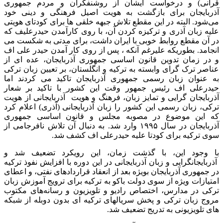
قرآنی) و درخواست ایشان از روشنفکران و مردم جمهوری
آذربایجان برای بازگشت به هویت اصیل فرهنگی و دینی خود
می‌شود. البته در این مقطع تلاش جبهه خلقی ها برای کودتای هویتی
علیه زبان آذری و ترکیزه کردن آن، با روی کارآمدن حیدرعلیف که
در آن مقطع روابط خوبی با ایران داشت، برای مدتی به شکست می
انجامد. بطوریکه علیرغم آنکه ، پس از روی کار آمدن حیدر علی اف
و در زمان تدوین قانون اساسی جمهوری آذربایجان، عده ای از
عناصر ترک گرای وابسته به ترکیه و انگلستان، بر تعیین زبان ترکی
به عنوان زبان رسمی جمهوری آذربایجان تاکید می کردند اما
حیدرعلی اف رئیس جمهور وقت این کشور با تاکید بر شعار
آذربایجان گرایی و تمایز زبان، فرهنگ و هویت آذربایجانی از هویت
ترکی، زبان رسمی این کشور را زبان آذربایجانی (آذری) اعلام کرد
که این موضوع در مصوبه مجلس و قانون اساسی جمهوری
آذربایجان در سال ۱۹۹۵ وارد شد. به دنبال آن تلاش نافرجامی از
سوی ترکیه برای کودتا علیه حیدرعلی اف کشف شد.
با وجود این، با گذشت زمان، این رویکرد تضعیف شد و
آذربایجانگرایی و زبان آذربایجانی در این دوره با افزایش نفوذ ترکیه
در جمهوری آذربایجان بویژه بعد از انعقاد قراردادهای نفتی، و اعطای
امتیازات ویژه از سوی دولت باکو به ترکیه برای ترویج آموزش زبان
ترکی در مدارس، اختصاص رادیو و تلویزیون و رسانه‌های مکتوب
مروج زبان ترکی و پخش سریالهای ترکیه ای بدون دوبله از شبکه
های تلویزیونی به تدریج تضعیف شد.