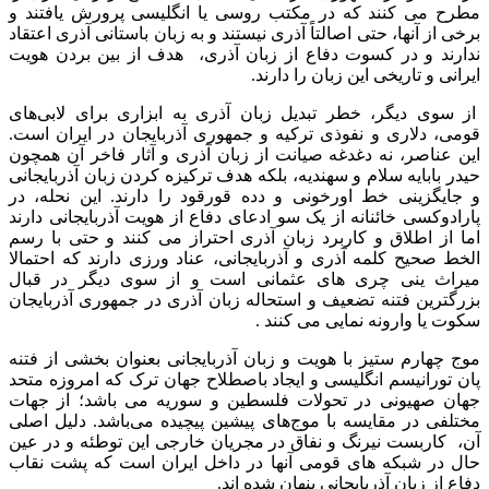
مطرح می کنند که در مکتب روسی یا انگلیسی پرورش یافتند و
برخی از آنها، حتی اصالتاً آذری نیستند و به زبان باستانی آذری اعتقاد
ندارند و در کسوت دفاع از زبان آذری، هدف از بین بردن هویت
ایرانی و تاریخی این زبان را دارند.
از سوی دیگر، خطر تبدیل زبان آذری به ابزاری برای لابی‌های
قومی، دلاری و نفوذی ترکیه و جمهوری آذربایجان در ایران است.
این عناصر، نه دغدغه صیانت از زبان آذری و آثار فاخر آن همچون
حیدر بابایه سلام و سهندیه، بلکه هدف ترکیزه کردن زبان آذربایجانی
و جایگزینی خط اورخونی و دده قورقود را دارند. این نحله، در
پارادوکسی خائنانه از یک سو ادعای دفاع از هویت آذربایجانی دارند
اما از اطلاق و کاربرد زبان آذری احتراز می کنند و حتی با رسم
الخط صحیح کلمه آذری و آذربایجانی، عناد ورزی‌ دارند که احتمالا
میراث ینی چری های عثمانی است و از سوی دیگر در قبال
بزرگترین فتنه تضعیف و استحاله زبان آذری در جمهوری آذربایجان
سکوت یا وارونه نمایی می کنند .
موج چهارم ستیز با هویت و زبان آذربایجانی بعنوان بخشی از فتنه
پان تورانیسم انگلیسی و ایجاد باصطلاح جهان ترک که امروزه متحد
جهان صهیونی در تحولات فلسطین و سوریه می باشد؛ از جهات
مختلفی در مقایسه با موج‌های پیشین پیچیده می‌باشد. دلیل اصلی
آن، کاربست نیرنگ و نفاق در مجریان خارجی این توطئه و در عین
حال در شبکه های قومی آنها در داخل ایران است که پشت نقاب
دفاع از زبان آذربایجانی پنهان شده اند.