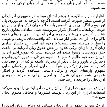
شده است اما این زبان هیچگاه شعبه‌ای از زبان ترکی محسوب
نمی‌شود.
اظهارات ایاز سالایف، علیرغم اختناق موجود در جمهوری آذربایجان
از همین منظر صورت گرفته است. اگرچه با توجه به عنادورزی پان
تورانیسم انگلیسی برای تاسیس باصطلاح جهان ترک و از بین بردن
هویت آذربایجانی، احتمال تکرار سرنوشت ضیاء بنیاداف معاون تاریخ
شناس آکادمی ملی علوم جمهوری آذربایجان از سوی نهادهای خفیه
باکو برای افرادی نظیر ایاز سالایف که واقعیت‌های تاریخی و هویتی
را مطرح می‌کنند، بعید نیست؛ با وجود این اصرار بر یکسان سازی
زبان آذری با زبان ترکی علاوه بر نقض حقوق زبان آذربایجانی، باعث
خلق رویدادهای رسوا کننده ای گردیده است که نمونه اخیر آن در
جریان مصاحبه عالیم قاسم اف موسیقی‌دان مشهور آذربایجانی و
دخترش با یاووز و یکی دیگر از مجریان شبکه ترکیه ای و فضاحتی
که توسط مجری ترک این شبکه به دلیل اصرار بر یکسان نمایی
مفهوم واژه‌های آذری و ترکی داشت، مشاهده گردید و افکار
عمومی همه آذریهای شریف و اصیل ایرانی و مردم جمهوری
آذربایجان را جریحه دار ساخت.
در واقع مهمترین خطری که زبان و هویت آذربایجانی را تهدید می‌کند
استفاده ابزاری از این زبان توسط کشورها و محافل معلوم الحال
می‌باشد:
از یک سو در جمهوری آذربایجان کسانی که دفاع از زبان آذری را