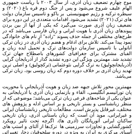
موج چهارم تضعیف زبان آذری، از سال ۲۰۰۳ با ریاست جمهوری
الهام علیف شروع می‌شود و پس از جنگ دوم قره باغ (۲۰۲۰) و
سیطره ترکیه و رژیم صهیونیستی بر باکو و تاسیس سازمان دولت
های ترک (۲۰۲۱) تشدید می‌شود. اقدامات متعددی در این دوره برای
تضعیف زبان آذری صورت می‌گیرد که یکی از آنها از بین بردن
پیوندهای زبان آذری با هویت ایرانی و زبان فارسی می‌باشد که در
طرح‌های مختلفی از جمله حذف پسوند “زاده” از نام های خانوادگی
نمود پیدا می‌کند. تلاش برای ادغام و هضم زبان آذری در زبان ترکی
آناتولی با تاسیس سازمان دولت‌های ترک و تحمیل ایده زبان و
الفبای مشترک برای جغرافیای کشورهای باصطلاح جهان ترک
تشدید شد. مهمترین ویژگی این دوره تشدید گذار از آذربایجان گرایی
(آذربایجانچولیق) به ترک گرایی نئوعثمانی (ترکچولیق) و اصلی ترین
تهدید زبان آذری بر خلاف دوره دوم که زبان روسی بود، زبان ترکی
می‌باشد.
مهمترین محور تلاش جبهه ضد زبان و هویت آذربایجانی با محوریت
پان تورانیسم انگلیسی، القاء و بازنمایی زبان آذری یا آذربایجانی به
عنوان یکی از شاخه‌های فرعی زبان ترکی می‌باشد؛ موضوعی که از
منظر زبانشناسی و بستر تاریخی و بر اساس ادله و پژوهش های
مختلف، غیرقابل پذیرش است. مطالعات تاریخی زبانشناسان ایرانی
و غیرایرانی، موید آن است که زبان باستانی آذری، زبان تاریخی
ساکنان ایرانی آتورپاتگان (آذری ها)، اگرچه تحت تاثیر رویکرد
کشورگشایی و تجاوزات سرزمینی ها ترک‌ها از آلتای و استپ های
آسیای مرکزی به ایران به ویژه در دوره سلجوقیان دچار تغییراتی