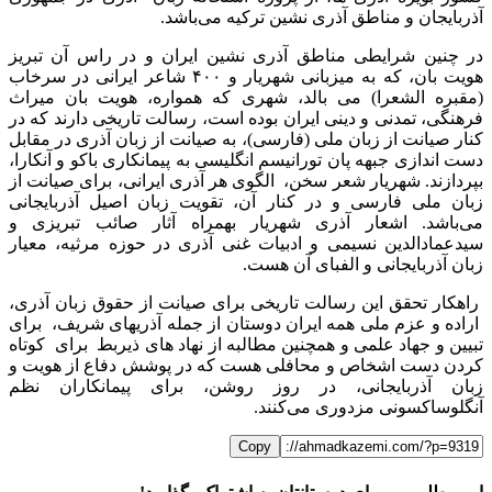
آذربایجان و مناطق آذری نشین ترکیه می‌باشد.
در چنین شرایطی مناطق آذری نشین ایران و در راس آن تبریز
هویت بان، که به میزبانی شهریار و ۴۰۰ شاعر ایرانی در سرخاب
(مقبره الشعرا) می بالد، شهری که همواره، هویت بان میراث
فرهنگی، تمدنی و دینی ایران بوده است، رسالت تاریخی دارند که در
کنار صیانت از زبان ملی (فارسی)، به صیانت از زبان آذری در مقابل
دست اندازی جبهه پان تورانیسم انگلیسی به پیمانکاری باکو و آنکارا،
بپردازند. شهریار شعر سخن، الگوی هر آذری ایرانی، برای صیانت از
زبان ملی فارسی و در کنار آن، تقویت زبان اصیل آذربایجانی
می‌باشد. اشعار آذری شهریار بهمراه آثار صائب تبریزی و
سیدعمادالدین نسیمی و ادبیات غنی آذری در حوزه مرثیه، معیار
زبان آذربایجانی و الفبای آن هست.
راهکار تحقق این رسالت تاریخی برای صیانت از حقوق زبان آذری،
اراده و عزم ملی همه ایران دوستان از جمله آذریهای شریف، برای
تبیین و جهاد علمی و همچنین مطالبه از نهاد های ذیربط برای کوتاه
کردن دست اشخاص و محافلی هست که در پوشش دفاع از هویت و
زبان آذربایجانی، در روز روشن، برای پیمانکاران نظم
آنگلوساکسونی مزدوری می‌کنند.
Copy