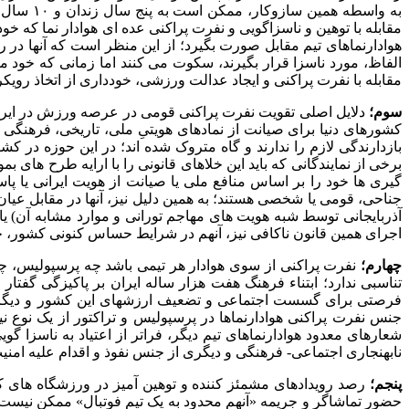
به واسطه
مقابله با توهین و ناسزاگویی و نفرت پراکنی عده ای هوادار نما که خو
هوادارنماهای تیم مقابل صورت بگیرد؛ از این منظر است که آنها در ر
الفاظ، مورد ناسزا قرار بگیرند، سکوت می کنند اما زمانی که خود مو
مقابله با نفرت پراکنی و ایجاد عدالت ورزشی، خودداری از اتخاذ رویکر
سوم؛
دلایل اصلی تقویت نفرت پراکنی قومی در عرصه ورزش در ایران، 
کشورهای دنیا برای صیانت از نمادهای هویتیِ ملی، تاریخی، فرهنگی و
بازدارندگی لازم را ندارند و گاه متروک شده اند؛ در این حوزه در
برخی از نمایندگانی که باید این خلاهای قانونی را با ارایه طرح ه
گیری ها خود را بر اساس منافع ملی یا صیانت از هویت ایرانی یا پاس
جناحی، قومی یا شخصی هستند؛ به همین دلیل نیز، آنها در مقابل عیا
اجرای همین قانون ناکافی نیز، آنهم در شرایط حساس کنونی کشور، خو
چهارم؛
نفرت پراکنی از سوی هوادار هر تیمی باشد چه پرسپولیس، چه ا
تناسبی ندارد؛ ابتناء فرهنگ هفت هزار ساله ایران بر پاکیزگی گفتا
فرصتی برای گسست اجتماعی و تضعیف ارزشهای این کشور و دیگری سا
جنس نفرت پراکنی هوادارنماها در پرسپولیس و تراکتور از یک نوع نی
شعارهای معدود هوادارنماهای تیم دیگر، فراتر از اعتیاد به ناسز
نابهنجاری اجتماعی- فرهنگی و دیگری از جنس نفوذ و اقدام علیه امن
پنجم؛
حضور تماشاگر و جریمه «آنهم محدود به یک تیم فوتبال» ممکن نیست و