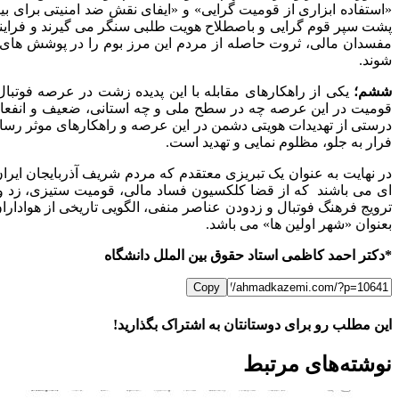
«استفاده ابزاری از قومیت گرایی» و «ایفای نقش ضد امنیتی برای ب
پشت سپر قوم گرایی و باصطلاح هویت طلبی سنگر می گیرند و فرایند 
مفسدان مالی، ثروت حاصله از مردم این مرز بوم را در پوشش های 
شوند.
ششم؛
یکی از راهکارهای مقابله با این پدیده زشت در عرصه فوتبال
قومیت در این عرصه چه در سطح ملی و چه استانی، ضعیف و انفعالی 
درستی از تهدیدات هویتی دشمن در این عرصه و راهکارهای موثر رسانه 
فرار به جلو، مظلوم نمایی و تهدید است.
در نهایت به عنوان یک تبریزی معتقدم که مردم شریف آذربایجان ایرا
ای می باشند که از قضا کلکسیون فساد مالی، قومیت ستیزی، زد و بن
ترویج فرهنگ فوتبال و زدودن عناصر منفی، الگویی تاریخی از هواداران
بعنوان «شهر اولین ها» می باشد.
*دکتر احمد کاظمی استاد حقوق بین الملل دانشگاه
Copy
این مطلب رو برای دوستانتان به اشتراک بگذارید!
WhatsApp
Facebook
Telegram
LinkedIn
X
ایمیل
نوشته‌‌های مرتبط