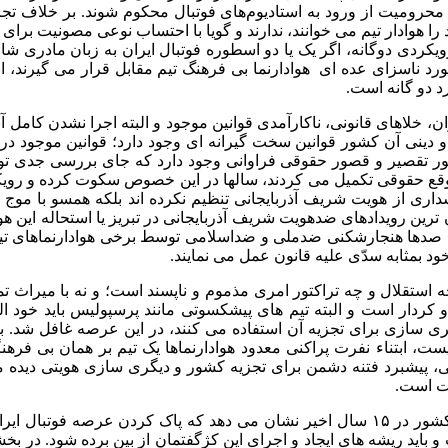
 همین سازوکار، ممکن است به پنج سال زندان و ۱۰ سال محرومیت از ورود به استادیوم‌های فوتبا
د را هوادار تیم می خوانند، ندارند و گویا با احتساب نوعی مصونیت بر
ویکردی دوگانه، اگر یک یا دو اسطوره فوتبال ایران به زبان مادری شا
رد ناسزای عده ای هوادارنما بی فرهنگ تیم مقابل قرار می گیرند، ان
د دو گانه است.
خلاهای قانونی، ناکارآمدی قوانین موجود و البته اجرا نشدن کامل آنه
 دینی آن کشور قوانین سخت گیرانه ای وجود دارد؛ قوانین موجود در ا
 کشور تقصیر و قصور حقوقی فراوانی وجود دارد که جای بررسی جدی ت
ای بموقع حقوقی تکمیل می کردند، سالها در این خصوص سکوت کرده و روی
داری از هویت شریف آذربایجانی تنظیم نکرده اند بلکه همسو با موج هی
ن ترین رویدادهای ضدهویت شریف آذربایجانی در تبریز یا استحاله این 
د بمثابه سدّی علیه قانون عمل می نمایند.
ستقلال و چه تراکتور امری مذموم و ناپسند است؛ و نه با میراث تمد
ر و کردار است و البته تیم های پیشکسوتی مانند پرسپولیس باید خود ا
زی برای تجزیه آن استفاده می کنند، در این عرصه غافل شد. به ه
ست، ابتناء نفرت پراکنی معدود هوادارنماها یک تیم بر همان بی فرهن
ا گویی، پیشبرد فتنه دشمن برای تجزیه کشور و دیگری سازی هویتی دی
یت است.
رصد رویدادهای مشمئز کننده و توهین آمیز در ورزشگاه های کشور در ۱۵ سال اخیر نشان می 
 باید ریشه های ایجاد و اجرای این کژگفتمان از بین برده شود. در 