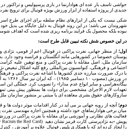
حواشی تاسف بار عده ای هوادارنما در بازی پرسپولیس و تراکتور در ج
جدیدی از پروژه استفاده از ابزار ورزش بویژه فوتبال برای ترویج نف
شکی نیست که یکی از ابزارهای نظام سلطه برای اجرای طرح اسرائیل
شهروندان می باشد؛ در این روند فوتبال به دلیل جایگاه بی بدیل خو
نبوده بلکه محصول یک فرایند برنامه ریزی شده است که اهداف شومی 
در این خصوص شش نکته تبیین قابل طرح است:
اول؛
از منظر جهانی، نفرت پراکنی در فوتبال اعم از قومی، نژادی و م
پوستان خصوصا در کشورهایی مانند انگلستان و فرانسه وجود دارد. ب
سازمان ملل، اصل مقابله با نفرت پراکنی و منع توهین علیه کرامت 
اجتماعی و فرهنگی، کنوانسیون بین‌المللی رفع کلیه اشکال تبعیض
بیگانه‌هراسی و سایر انواع عدم مدارا» را تصویب کرد. جملگی این اس
تعهدات لازم الاجرای مشخصی برای دولت ها بمنظور پیش بینی تمهید
سازوکارهای حقوق بشری معاهده ای یا مبتنی بر منشور سازمان ملل، ار
دوم؛
آنچه از رویه جهانی بر می آید در کنار اقدامات موثر دولت ها و 
میان برخی هوادارنماهای خود داشته و همچنین اجازه مهندسی نفرت پرا
فعالیت های نظارتی و آموزشی برای مقابله با نفرت پراکنی در ورزش م
را ایجاد کرده اند که با همکاری پلیس فوتبال علاوه بر آموزش ، کنتر