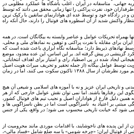
ل محکوم شوند. بر خلاف تجربه جهانی، متاسفانه در ایران ، اغلب باشگاه ها عملکرد مطلوبی در
ای طرفداران خود، نفرت پراکنی را تنها زمانی محقق می دانند که توسط
ن و در زادگاه خود و توسط عده ای هوادارنمای ساتقین با رکیک ترین
تظار واکنش شدید از آن اسطوره های فوتبال را دارند، حال آنکه راه
ا بهمراه تحریکات عوامل و عناصر وابسته به بیگانگان است. در همه
یران برای مقابله با نفرت پراکنی و توهین به نمادهای ملی و محلی،
وسط نهادهای ذیربط دارد؛ متاسفانه نگاه ابزاری باعث شده است که
کرد گزینشی در پیش گرفته اند. بر این اساس، این عده معدود، موضع
جانی ایجاد شده در پی اصطیاد رای و امتیاز برای اهداف انتخاباتی،
هویت توسط عوامل بیگانه (از جمله تحقیر و تحریف میراث هویت اصیل
آذربایجانی توسط شبه هویت های مهاجم تورانی و موارد مشابه آن) یا صدها هنجارشکنی ضدملی و ضداسلامی توسط برخی هوادارنماهای تیم مورد نظرشان از سال ۱۳۸۸ تاکنون سکوت می کنند، اما در زمان
نی و تاریخی ایران عزیز و نه با آموزه های اسلامی و شیعی آن هیچ
لگوی این رفتارها باشند. اما نمی توان نقش عوامل خارجی که از هر
مین دلیل فارغ از هواداران اصیل و نجیب تیم های فوتبال کشور،
گی مبتنی بر اعتیاد به ناسزاگویی است اما در بطن ناسزاگویی ها و
ده می شود که خیانت تاریخی محسوب می شود؛ در واقع، یکی از جنس
دهد که پاک کردن عرصه فوتبال ایران از این پدیده های ناخوشایند، با اقدامات موردی مانند محرومیت از
بخشی از فوتبال ایران؛ «چرخه شومی» با سه ضلع شامل «فساد مالی»،