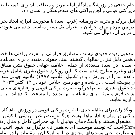
ام حذفی در وزرشگاه یادگار امام تبریز و متعاقب آن رای کمیته انضبا
رت پراکنی قومی و لجن پراکنی های ضدفرهنگی را نشان داد.
 بزرگ و تجزیه خاورمیانه (غرب آسیا) با محوریت ایران، ایجاد بحرا
د در بین مردم بویژه جوانان به عنوان یک بستر مناسب دیده می شود؛
در پی آن، دنبال می شود.
ذهبی پدیده جدیدی نیست، مصادیق فراوانی از نفرت پراکنی ها خصوصا د
ه همین دلیل نیز در سالهای گذشته اسناد حقوقی متعددی برای مقابله
انسانی در اسناد متعددی از جمله اعلامیه جهانی حقوق بشر، میثاق 
 نژادی و غیره مطرح شده است که این رویکرد حقوق بشری شامل عرص
در و
ناد حقوق بشری، نه تنها هرگونه نفرت پراکنی قومی و رفتارهای مبتنی
ات لازم و موثر برای مقابله با این پدیده را مشخص کرده اند. بر 
ایه نمایند.
قانونگذاران برای مقابله جدی با نفرت پراکنی قومی در ورزش، باشگاه ه
کنی در میان هوادارنماها توسط هرگونه عنصر غیر ورزشی یا کشور بیگا
شغول هستند و باشگاه های فوتبال با آنها همراهی کامل و مثال زدنی دا
پویش «به نژادپرستی کارت قرمز نشان دهید (Show Racism the Red Card)است که توسط موسسه ای به
ل و نظارت، حتی پست‌های مجازی درباره بازیکنان و مقامات را در تمام