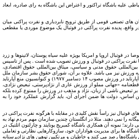
طی علیه باشگاه تراکتور و اعتراض این باشگاه به رای صادره، ابعاد
ن های تصنعی قومی از طریق ترویج نابردباری و نفرت پراکنی میان
 در واقع، پدیده نفرت پراکنی در فوتبال یک موضوع موردی یا مقطعی
ر فوتبال اروپا و امریکا بویژه علیه سیاه پوستان، لاتینوها و زرد
 با نفرت پراکنی در فوتبال و ورزش تصویب شده است . پس از تاسیس
بین‌المللی حقوق مدنی و سیاسی، میثاق بین‌المللی حقوق اقتصادی،
ه ورزش نیز می باشد. علاوه بر آن، شورای حقوق بشر سازمان ملل
با درک ضرورت مبارزه جدی کشورها با اشاعه نفرت پراکنی و فرهنگ عدم مدارا در ورزش ، و در تکمیل اعلامیه ۱۹۷۷(اعلامیه جهانی منع آپارتاید در ورزش مصوب ۱۴ دسامبر ۱۹۷۷) و کنوانسیون منع آپارتاید
رزش (مصوب ۱۰ دسامبر ۱۹۸۵) – که ایران نیز سال ۱۳۶۶ به آن پیوسته است-، در پنجاه و چهارمین اجلاس خود در ۱۲ اکتبر ۲۰۲۳ قطعنامه «جهانی مملو از ورزش عاری از نژادپرستی، تبعیض نژادی،
 بر تبعیض ناشی از زبان، نژاد و مذهب در ورزش را ممنوع کرده بلکه
این اساس، دولت ها ضمن اجرای آن، باید گزارش عملکرد خود را به
ای فوتبال نیز راساً نقش کلیدی در مقابله با هرگونه نفرت پراکنی در
نه را نمی دهند. مثلا در انگلستان چندین سازمان مهم مردم نهاد به
رند؛ نمونه آن همکاری باشگاه کمبریج یونایتد و چارلتون اتلتیک در
 همین نام برگزار می شود. اغلب باشگاه ها برای مدیریت هواداران خود، سازوکارهایی نظارتی و تعاملی
 باشگاه‌ها رصد می کنند و خاطیان و مرتکبین توهین های نژادپرستانه