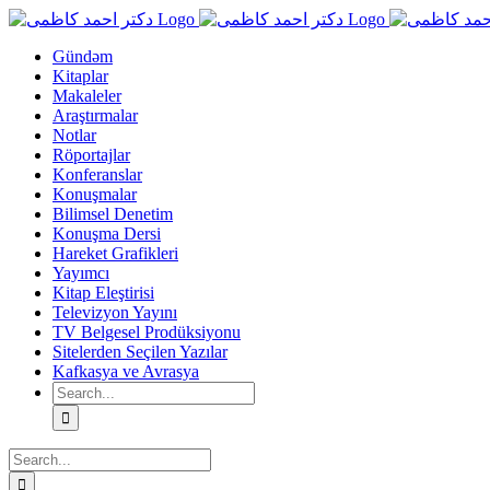
Skip
to
content
Gündəm
Kitaplar
Makaleler
Araştırmalar
Notlar
Röportajlar
Konferanslar
Konuşmalar
Bilimsel Denetim
Konuşma Dersi
Hareket Grafikleri
Yayımcı
Kitap Eleştirisi
Televizyon Yayını
TV Belgesel Prodüksiyonu
Sitelerden Seçilen Yazılar
Kafkasya ve Avrasya
Search
for:
Search
for: