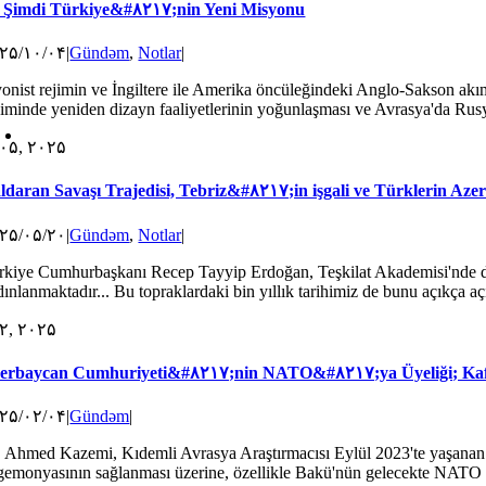
 Şimdi Türkiye&#۸۲۱۷;nin Yeni Misyonu
۲۵/۱۰/۰۴
|
Gündəm
,
Notlar
|
yonist rejimin ve İngiltere ile Amerika öncüleğindeki Anglo-Sakson akım
çiminde yeniden dizayn faaliyetlerinin yoğunlaşması ve Avrasya'da Rusya i
۰۵, ۲۰۲۵
ldaran Savaşı Trajedisi, Tebriz&#۸۲۱۷;in işgali ve Türklerin Azer
۲۵/۰۵/۲۰
|
Gündəm
,
Notlar
|
rkiye Cumhurbaşkanı Recep Tayyip Erdoğan, Teşkilat Akademisi'nde düz
ınlanmaktadır... Bu topraklardaki bin yıllık tarihimiz de bunu açıkça açığ
۲, ۲۰۲۵
erbaycan Cumhuriyeti&#۸۲۱۷;nin NATO&#۸۲۱۷;ya Üyeliği; Kafk
۲۵/۰۲/۰۴
|
Gündəm
|
. Ahmed Kazemi, Kıdemli Avrasya Araştırmacısı Eylül 2023'te yaşanan
gemonyasının sağlanması üzerine, özellikle Bakü'nün gelecekte NATO üye