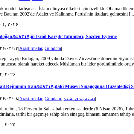
rk modeli tartışması, İslam dünyası ülkeleri için özellikle Obama döne
e Batı'nın 2002'de Adalet ve Kalkınma Partisi'nin iktidara gelmesini [...
۰۴, ۲۰۲۶
doğan&#۸۲۱۷;ın İsrail Karşıtı Tutumları; Sözden Eyleme
۲۶/۰۴/۱۳
|
Araştırmalar
,
Gündəm
|
cep Tayyip Erdoğan, 2009 yılında Davos Zirvesi'nde dönemin Siyonist re
vunucusu olarak hareket edecek Müslüman bir lider görünümünde ortaya ç
۴, ۲۰۲۶
rail Rejiminin İran&#۸۲۱۷;daki Musevi Sinagoguna Düzenlediği S
۲۶/۰۴/۰۸
|
Araştırmalar
,
Gündəm
,
دسته بندی نشده
|
rail rejimi, 18 Ferverdin Salı sabahı erken saatlerde (6 Nisan 2026), Ta
dırılarla, tarihi bir geçmişe sahip olan sinagog binasını tamamen tahrip et
۰, ۲۰۲۵