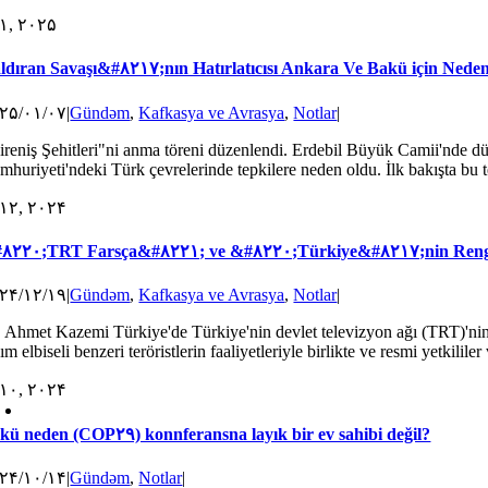
۱, ۲۰۲۵
ldıran Savaşı&#۸۲۱۷;nın Hatırlatıcısı Ankara Ve Bakü için Nede
۲۵/۰۱/۰۷
|
Gündəm
,
Kafkasya ve Avrasya
,
Notlar
|
ireniş Şehitleri"ni anma töreni düzenlendi. Erdebil Büyük Camii'nde dü
huriyeti'ndeki Türk çevrelerinde tepkilere neden oldu. İlk bakışta bu tep
۱۲, ۲۰۲۴
۸۲۲۰;TRT Farsça&#۸۲۲۱; ve &#۸۲۲۰;Türkiye&#۸۲۱۷;nin Reng
۲۴/۱۲/۱۹
|
Gündəm
,
Kafkasya ve Avrasya
,
Notlar
|
. Ahmet Kazemi Türkiye'de Türkiye'nin devlet televizyon ağı (TRT)'nin 
ım elbiseli benzeri teröristlerin faaliyetleriyle birlikte ve resmi yetkililer 
۱۰, ۲۰۲۴
kü neden (COP۲۹) konnferansna layık bir ev sahibi değil?
۲۴/۱۰/۱۴
|
Gündəm
,
Notlar
|