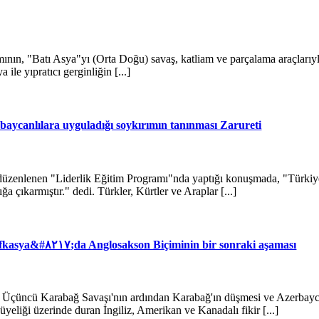
ının, "Batı Asya"yı (Orta Doğu) savaş, katliam ve parçalama araçlarıyl
le yıpratıcı gerginliğin [...]
baycanlılara uyguladığı soykırımın tanınması Zarureti
enlenen "Liderlik Eğitim Programı"nda yaptığı konuşmada, "Türkiye'n
a çıkarmıştır." dedi. Türkler, Kürtler ve Araplar [...]
asya&#۸۲۱۷;da Anglosakson Biçiminin bir sonraki aşaması
 Üçüncü Karabağ Savaşı'nın ardından Karabağ'ın düşmesi ve Azerbayc
liği üzerinde duran İngiliz, Amerikan ve Kanadalı fikir [...]