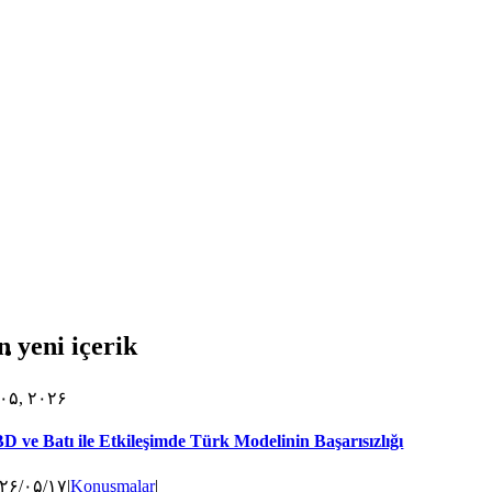
n yeni içerik
۰۵, ۲۰۲۶
D ve Batı ile Etkileşimde Türk Modelinin Başarısızlığı
۲۶/۰۵/۱۷
|
Konuşmalar
|