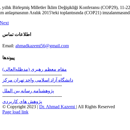
. yıllık Birleşmiş Milletler İklim Değişikliği Konferansı (COP29), 11-2
lim anlaşmasının Aralık 2015'teki toplantısında (COP21) imzalanmasından 
Next
اطلاعات تماس
Email:
ahmadkazemi56@gmail.com
پیوندها
مقام معظم رهبری (مد‌ظله‌العالی)
-----------------------------------------
دانشگاه آزاد اسلامی واحد تهران مرکز
-----------------------------------------
پژوهشنامه رسانه بین الملل
-----------------------------------------
پژوهش های کاربردی
© Copyright 2023 |
Dr. Ahmad Kazemi
| All Rights Reserved
Instagram
X
Page load link
Go
to
Top