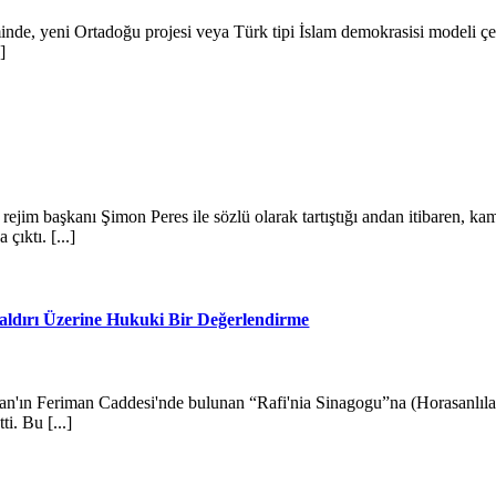
minde, yeni Ortadoğu projesi veya Türk tipi İslam demokrasisi modeli ç
]
jim başkanı Şimon Peres ile sözlü olarak tartıştığı andan itibaren, k
ıktı. [...]
aldırı Üzerine Hukuki Bir Değerlendirme
hran'ın Feriman Caddesi'nde bulunan “Rafi'nia Sinagogu”na (Horasanlılar
ti. Bu [...]