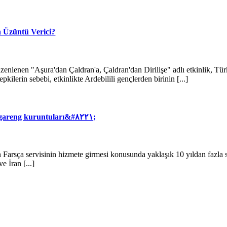
n Üzüntü Verici?
zenlenen "Aşura'dan Çaldran'a, Çaldran'dan Dirilişe" adlı etkinlik, Tür
kilerin sebebi, etkinlikte Ardebilili gençlerden birinin [...]
areng kuruntuları&#۸۲۲۱;
Farsça servisinin hizmete girmesi konusunda yaklaşık 10 yıldan fazla s
ve İran [...]