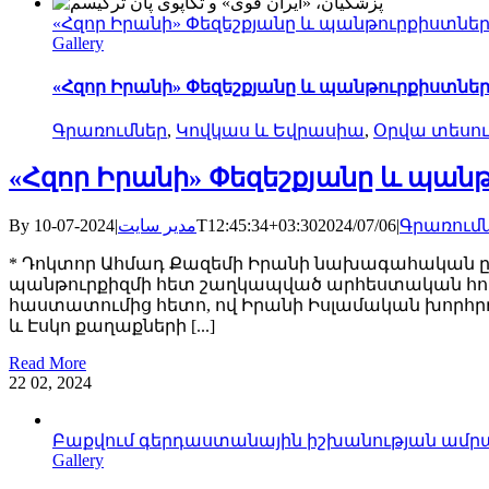
«Հզոր Իրանի» Փեզեշքյանը և պանթուրքիստներ
Gallery
«Հզոր Իրանի» Փեզեշքյանը և պանթուրքիստներ
Գրառումներ
,
Կովկաս և Եվրասիա
,
Օրվա տեսու
«Հզոր Իրանի» Փեզեշքյանը և պան
By
|
مدیر سایت
2024-07-10T12:45:34+03:30
2024/07/06
|
Գրառում
* Դոկտոր Ահմադ Քազեմի Իրանի նախագահական ընտ
պանթուրքիզմի հետ շաղկապված արհեստական հոսա
հաստատումից հետո, ով Իրանի Իսլամական խորհր
և Էսկո քաղաքների [...]
Read More
22
02, 2024
Բաքվում գերդաստանային իշխանության ամր
Gallery