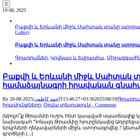
for:
19
08, 2025
Բաքվի և Երևանի միջև Սպիտակ տանը ստոր
Gallery
Բաքվի և Երևանի միջև Սպիտակ տանը ստոր
Գրառումներ
,
Կովկաս և Եվրասիա
,
Միջազգային
Բաքվի և Երևանի միջև Սպիտակ տ
համաձայնագրի իրավական գնա
By
|
احمد کاظمی
2025-08-20T15:46:27+03:30
2025/08/19
|
Գրառու
իրավունքները
,
Օրվա տեսություն
|
۰ Comments
(Արդյո՞ք Թրամփի ուղու հետ կապված սպառնալիք 
նախագահ Դոնալդ Թրամփը հյուրընկալեց Ադրբեջան
երկրների ղեկավարների միջև ստորագրվեց 7 կետ
գործերի [...]