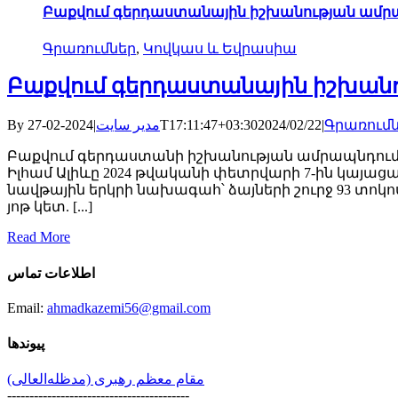
Բաքվում գերդաստանային իշխանության ամր
Գրառումներ
,
Կովկաս և Եվրասիա
Բաքվում գերդաստանային իշխան
By
|
مدیر سایت
2024-02-27T17:11:47+03:30
2024/02/22
|
Գրառում
Բաքվում գերդաստանի իշխանության ամրապնդում
Իլհամ Ալիևը 2024 թվականի փետրվարի 7-ին կայա
նավթային երկրի նախագահ՝ ձայների շուրջ 93 տոկոս
յոթ կետ. [...]
Read More
اطلاعات تماس
Email:
ahmadkazemi56@gmail.com
پیوندها
مقام معظم رهبری (مد‌ظله‌العالی)
-----------------------------------------