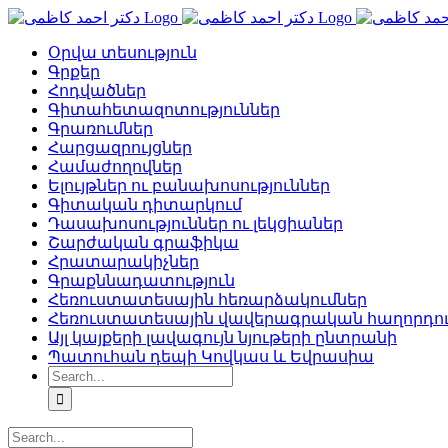
Skip
to
content
Օրվա տեսություն
Գրքեր
Հոդվածներ
Գիտահետազոտություններ
Գրառումներ
Հարցազրույցներ
Համաժողովներ
Ելույթներ ու բանախոսություններ
Գիտական դիտարկում
Դասախոսություններ ու լեկցիաներ
Շարժական գրաֆիկա
Հրատարակիչներ
Գրաքննադատություն
Հեռուստատեսային հեռարձակումներ
Հեռուստատեսային վավերագրական հաղորդու
Այլ կայքերի լավագույն նյութերի ընտրանի
Պատուհան դեպի Կովկաս և Եվրասիա
Search
for:
Search