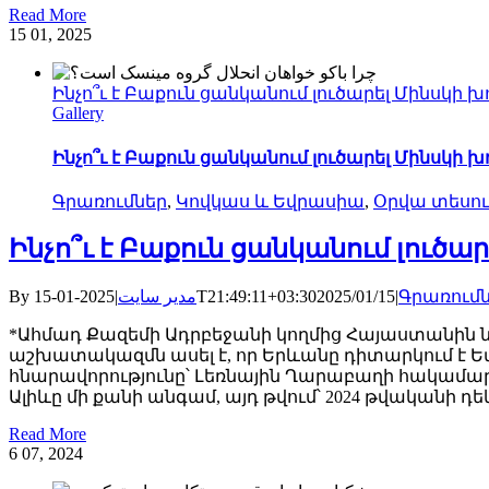
Read More
15
01, 2025
Ինչո՞ւ է Բաքուն ցանկանում լուծարել Մինսկի խ
Gallery
Ինչո՞ւ է Բաքուն ցանկանում լուծարել Մինսկի խ
Գրառումներ
,
Կովկաս և Եվրասիա
,
Օրվա տեսու
Ինչո՞ւ է Բաքուն ցանկանում լուծա
By
|
مدیر سایت
2025-01-15T21:49:11+03:30
2025/01/15
|
Գրառում
*Ահմադ Քազեմի Ադրբեջանի կողմից Հայաստանին ն
աշխատակազմն ասել է, որ Երևանը դիտարկում է Ե
հնարավորությունը՝ Լեռնային Ղարաբաղի հակամար
Ալիևը մի քանի անգամ, այդ թվում՝ 2024 թվականի դեկ
Read More
6
07, 2024