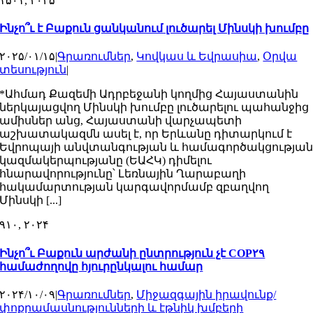
۱۵
۰۱, ۲۰۲۵
Ինչո՞ւ է Բաքուն ցանկանում լուծարել Մինսկի խումբը
۲۰۲۵/۰۱/۱۵
|
Գրառումներ
,
Կովկաս և Եվրասիա
,
Օրվա
տեսություն
|
*Ահմադ Քազեմի Ադրբեջանի կողմից Հայաստանին
ներկայացվող Մինսկի խումբը լուծարելու պահանջից
ամիսներ անց, Հայաստանի վարչապետի
աշխատակազմն ասել է, որ Երևանը դիտարկում է
Եվրոպայի անվտանգության և համագործակցությա
կազմակերպությանը (ԵԱՀԿ) դիմելու
հնարավորությունը՝ Լեռնային Ղարաբաղի
հակամարտության կարգավորմամբ զբաղվող
Մինսկի [...]
۹
۱۰, ۲۰۲۴
Ինչո՞ւ Բաքուն արժանի ընտրություն չէ COP۲۹
համաժողովը հյուրընկալու համար
۲۰۲۴/۱۰/۰۹
|
Գրառումներ
,
Միջազգային իրավունք/
փոքրամասնությունների և էթնիկ խմբերի