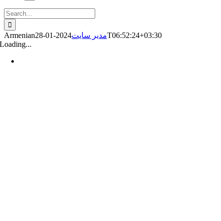
Search
for:
Armenian
مدیر سایت
2024-01-28T06:52:24+03:30
Loading...