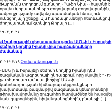
Ֆարիման փողոցում գտնվող «Րաֆի Նիա» (հայտնի է
որպես Խորասանիների ժողովարան) ժողովարանին,
ամբողջությամբ ավերեց պատմական հնություն
ունեցող այդ շենքը։ Այս հարձակումների հետևանքով
ժողովարանում գտնվող Թորայի [...]
۱۹
۰۳, ۲۰۲۶
«Մշակութային ցեղասպանություն» ԱՄՆ-ի և Իսրայելի
ռեժիմի կողմից Իրանի վրա հարձակումների
ժամանակ
۲۰۲۶/۰۳/۱۹
|
Օրվա տեսություն
|
«ԱՄՆ-ի և Իսրայելի ռեժիմի կողմից Իրանի դեմ
ռազմական ագրեսիայի ընթացքում, որը սկսվել է ۲۰۲۶
թ․ փետրվար ամսվա վերջից՝ ՄԱԿ-ի
կանոնադրության հիմնարար սկզբունքների
խախտմամբ, բազմաթիվ ռազմական կենտրոնների
թիրախավորմանը զուգահեռ հարվածներ են հասցվել
նաև դպրոցներին, հիվանդանոցներին, բնակելի [...]
۱۷
۰۲, ۲۰۲۶