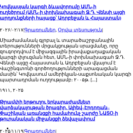
Կովկասյան կարգի ձևավորումը ԱՄՆ-ի
ուղեծրում (ԱՄՆ-ի փոխնախագահ Ջ.Դ. Վենսի այցի
արդյունքների հայացք՝ Ադրբեջան և Հայաստան)
۲۰۲۶/۰۲/۱۷
|
Գրառումներ
,
Օրվա տեսություն
|
Միաժամանակ գլոբալ և տարածաշրջանային
տերությունների մրցակցության սրացմանը, որը
զուգորդվում է միջազգային իրավաքաղաքական
կարգի փլուզման հետ, ԱՄՆ-ի փոխնախագահ Ջ.Դ.
Վենսի այցը Հայաստան և Ադրբեջան վկայում է
Վաշինգտոնի գործողությունների արագացման
մասին՝ Կովկասում ամերիկյան-սաքսոնական կարգի
պարտադրման ուղղությամբ։ ۲۰۰۵թ. [...]
۱۹
۱۱, ۲۰۲۵
Թրամփի երթուղու երկարաժամկետ
վարձակալության ծրագիր․ Ալիեվ–Էրդողան–
Փաշինյան առանցքի համահունչ շարժը ՆԱՏՕ-ի
թուրանական միջանցքի ձեվաչափում
۲۰۲۵/۱۱/۱۹
|
Գրառումներ
|