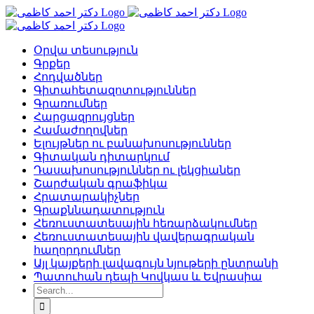
Skip
to
content
Օրվա տեսություն
Գրքեր
Հոդվածներ
Գիտահետազոտություններ
Գրառումներ
Հարցազրույցներ
Համաժողովներ
Ելույթներ ու բանախոսություններ
Գիտական դիտարկում
Դասախոսություններ ու լեկցիաներ
Շարժական գրաֆիկա
Հրատարակիչներ
Գրաքննադատություն
Հեռուստատեսային հեռարձակումներ
Հեռուստատեսային վավերագրական
հաղորդումներ
Այլ կայքերի լավագույն նյութերի ընտրանի
Պատուհան դեպի Կովկաս և Եվրասիա
Search
for: