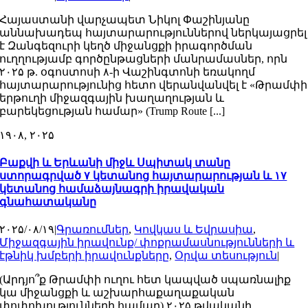
Հայաստանի վարչապետ Նիկոլ Փաշինյանը
աննախադեպ հայտարարություններով ներկայացրել
է Զանգեզուրի կեղծ միջանցքի իրագործման
ուղղությամբ գործընթացների մանրամասներ, որն
۲۰۲۵ թ. օգոստոսի ۸-ի Վաշինգտոնի եռակողմ
հայտարարությունից հետո վերանվանվել է «Թրամփի
երթուղի միջազգային խաղաղության և
բարեկեցության համար» (Trump Route [...]
۱۹
۰۸, ۲۰۲۵
Բաքվի և Երևանի միջև Սպիտակ տանը
ստորագրված ۷ կետանոց հայտարարության և ۱۷
կետանոց համաձայնագրի իրավական
գնահատականը
۲۰۲۵/۰۸/۱۹
|
Գրառումներ
,
Կովկաս և Եվրասիա
,
Միջազգային իրավունք/ փոքրամասնությունների և
էթնիկ խմբերի իրավունքները
,
Օրվա տեսություն
|
(Արդյո՞ք Թրամփի ուղու հետ կապված սպառնալիք
կա միջանցքի և աշխարհաքաղաքական
փոփոխությունների համար) ۲۰۲۵ թվականի