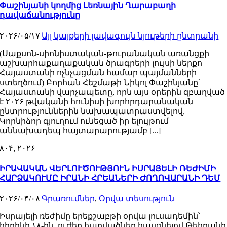
Փաշինյանի կողմից Լեռնային Ղարաբաղի
դավաճանությունը
۲۰۲۶/۰۵/۱۷
|
Այլ կայքերի լավագույն նյութերի ընտրանի
|
(Սաքսոն-սիոնիստական-թուրանական առանցքի
աշխարհաքաղաքական ծրագրերի լույսի ներքո
Հայաստանի ոչնչացման համար պայմանների
ստեղծում) Բորհան Հեշմաթի Նիկոլ Փաշինյանը՝
Հայաստանի վարչապետը, որն այս օրերին զբաղված
է ۲۰۲۶ թվականի հունիսի խորհրդարանական
ընտրություններին նախապատրաստվելով,
Կորնիձոր գյուղում ունեցած իր ելույթում
աննախադեպ հայտարարությամբ [...]
۸
۰۴, ۲۰۲۶
ԻՐԱՎԱԿԱՆ ՎԵՐԼՈՒԾՈՒԹՅՈՒՆ ԻՍՐԱՅԵԼԻ ՌԵԺԻՄԻ
ՀԱՐՁԱԿՈՒՄԸ ԻՐԱՆԻ ՀՐԵԱՆԵՐԻ ԺՈՂՈՎԱՐԱՆԻ ԴԵՄ
۲۰۲۶/۰۴/۰۸
|
Գրառումներ
,
Օրվա տեսություն
|
Իսրայելի ռեժիմը երեքշաբթի օրվա լուսադեմին՝
հիրիկի ۱۸-ին, ուժեղ հարվածներ հասցնելով Թեհրանի