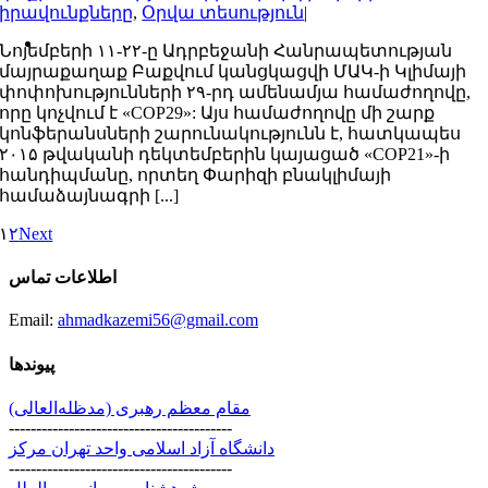
իրավունքները
,
Օրվա տեսություն
|
Նոյեմբերի ۱۱-۲۲-ը Ադրբեջանի Հանրապետության
մայրաքաղաք Բաքվում կանցկացվի ՄԱԿ-ի Կլիմայի
փոփոխությունների ۲۹-րդ ամենամյա համաժողովը,
որը կոչվում է «COP29»: Այս համաժողովը մի շարք
կոնֆերանսների շարունակությունն է, հատկապես
۲۰۱۵ թվականի դեկտեմբերին կայացած «COP21»-ի
հանդիպմանը, որտեղ Փարիզի բնակլիմայի
համաձայնագրի [...]
۱
۲
Next
اطلاعات تماس
Email:
ahmadkazemi56@gmail.com
پیوندها
مقام معظم رهبری (مد‌ظله‌العالی)
-----------------------------------------
دانشگاه آزاد اسلامی واحد تهران مرکز
-----------------------------------------