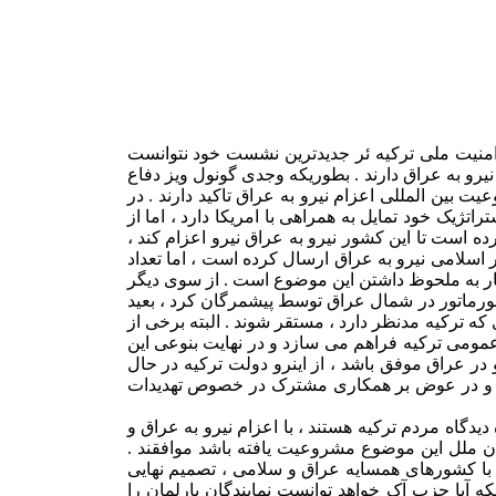
امنیت ملی ترکیه ئر جدیدترین نشست خود نتوانست
رو به عراق دارند . بطوریکه وجدی گونول ویز دفاع
بین المللی اعزام نیرو به عراق تاکید دارند . در
ژیک خود تمایل به همراهی با امریکا دارد ، اما از
 است تا این کشور نیرو به عراق نیرو اعزام کند ،
اسلامی نیرو به عراق ارسال کرده است ، اما تعداد
اچار به ملحوظ داشتن این موضوع است . از سوی دیگر
ورماتور در شمال عراق توسط پیشمرگان کرد ، بعید
ه ترکیه مدنظر دارد ، مستقر شوند . البته برخی از
ر عمومی ترکیه فراهم می سازد و در نهایت بنوعی این
در عراق موفق باشد ، از اینرو دولت ترکیه در حال
ند و در عوض بر همکاری مشترک در خصوص تهدیدات
اه مردم ترکیه هستند ، با اعزام نیرو به عراق و
ن ملل این موضوع مشروعیت یافته باشد موافقند .
ه با کشورهای همسایه عراق و سلامی ، تصمیم نهایی
ه آیا حزب آک خواهد توانست نمایندگان پارلمان را