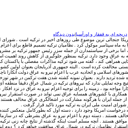
دریچه ای به قفقاز و اورآسیا
|
بدون دیدگاه
ریکا جنجالی ترین موضوع طی روزهای اخیر در ترکیه است . شورای 
 ماه سپتامبر موکول کرد . نظامیان ترکیه تصمیم قاطع برای اعزام نی
اما برخی از سیاستمدارن از جمله سزر رئیس جمهور ترکیه بر مشروعیت 
 عراق وجود دارد. ترکیه بمنظور جلوگیری از کاهش روند اهمیت استرات
ی همراهی کند ، گفته می شود ترکیه مذاکرات مفصلی با پاکستان کرده
تی مخالفت کرده است . البته جمهوری آذربایجان بعنوان اولین کشور 
 کشورهای اسلامی و اتحادیه عرب با اعزام نیرو به عراق دولت آنکارا ن
 شده تردید دارند . بعنوان نمونه کشته شدن هفت ترکمن در شهر توزخ
چ وجه تمایلی ندارد که نیروهای ترکیه در شمال عراق دقیقا منطقه ای ک
ا مواجه بود ، زمینه را برای توجیه اعزام نیرو به عراق در نزد افکا
 همکاری با کشورهای همسایه عراق نمی تواند در صورت استقرار نیرو 
 از جمله ایران با هرگونه مشارکت در اشغالگری عراق مخالف هست
شورای امنیت ملی ایران به ترکیه مورد تاکید قرار گرفت .
خواست امریکا وجود دارد ، دسته اول که بطورکامل منعکس کننده دیدگ
خالف هستند . دسته دوم با اعزام نیرو به عراق بشرطی که در سازما
موافق هستند . آنچه مسلم است اینکه گذشته از نتایج چانه زنی ترکی
 استقرار نظامیان ترکیه در شمال عراق موافقت خواهد کرد ؟ دوم اینک