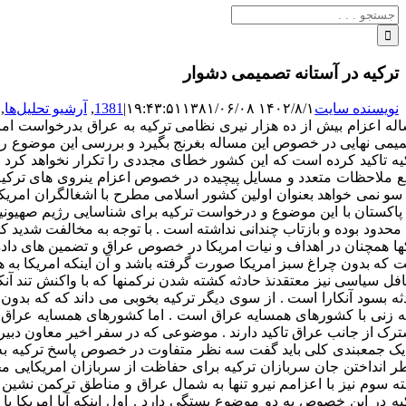
جستجو
برای:
ترکیه در آستانه تصمیمی دشوار
نویسنده سایت
۱۴۰۲/۸/۱ ۱۹:۴۳:۵۱
۱۳۸۱/۰۶/۰۸
|
1381
,
آرشیو تحلیل‌ها
,
له اعزام بیش از ده هزار نیری نظامی ترکیه به عراق بدرخواست ام
یمی نهایی در خصوص این مساله بغرنج بگیرد و بررسی این موضوع را به
یه تاکید کرده است که این کشور خطای مجددی را تکرار نخواهد کرد ، 
ع ملاحظات متعدد و مسایل پیچیده در خصوص اعزام ینروی های ترکیه به
سو نمی خواهد بعنوان اولین کشور اسلامی مطرح با اشغالگران امریکای
 پاکستان با این موضوع و درخواست ترکیه برای شناسایی رژیم صهیونیس
ا محدود بوده و بازتاب چندانی نداشته است . با توجه به مخالفت شدید
ها همچنان در اهداف و نیات امریکا در خصوص عراق و تضمین های داده
 که بدون چراغ سبز امریکا صورت گرفته باشد و آن اینکه امریکا به هی
فل سیاسی نیز معتقدنذ حادثه کشته شدن نرکمنها که با واکنش تند آنکار
ثه بسود آنکارا است . از سوی دیگر ترکیه بخوبی می داند که که بدون
ه زنی با کشورهای همسایه عراق است . اما کشورهای همسایه عراق
رک از جانب عراق تاکید دارند . موضوعی که در سفر اخیر معاون دبیر 
یک جمعبندی کلی باید گفت سه نظر متفاوت در خصوص پاسخ ترکیه به در
ر انداختن جان سربازان ترکیه برای حفاظت از سربازان امریکایی م
ه سوم نیز با اعزامم نیرو تنها به شمال عراق و مناطق ترکمن نشین 
یه در این خصوص به دو موضوع بستگی دارد . اول اینکه آیا امریکا با