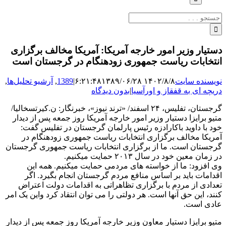
جستجو
برای:
دستیار وزیر امور خارجه آمریکا: آمریکا مخالف برگزاری
انتخابات ریاست جمهوری زودهنگام در گرجستان است
نویسنده سایت
۱۴۰۲/۸/۸ ۶:۲۱:۴۸
۱۳۸۹/۰۶/۲۸
|
1389
,
آرشیو تحلیل‌ها
,
دریچه ای به قفقاز و اورآسیا
|
بدون دیدگاه
گرجستان، تفلیس، ۲۴ اسفند/ «ترند نیوز»، خبرنگار: ن.کیرتسخالیا/
متیو برایزا دستیار وزیر امور خارجه آمریکا روز جمعه پس از دیدار
خود با داوید باکارادزه رئیس پارلمان گرجستان در تفلیس گفت:
آمریکا مخالف برگزاری انتخابات ریاست جمهوری زودهنگام در
گرجستان است. ما از برگزاری انتخابات ریاست جمهوری گرجستان
در زمان معین خود در سال ۲۰۱۳ حمایت میکنیم.
وی افزود: ما از خواسته های مردمی حمایت میکنیم. همه این
اقدامات باید بر اساس منافع مردم گرجستان انجام بگیرد. اگر
تعدادی از مردم با برگزاری تظاهراتی به اقدامات دولت اعتراض
کنند، این حق آنها است. هر دولتی را می توان انتقاد کرد واین یک امر
عادی است.
متیو برایزا دستیار معاون وزیر خارجه آمریکا روز جمعه پس از دیدار