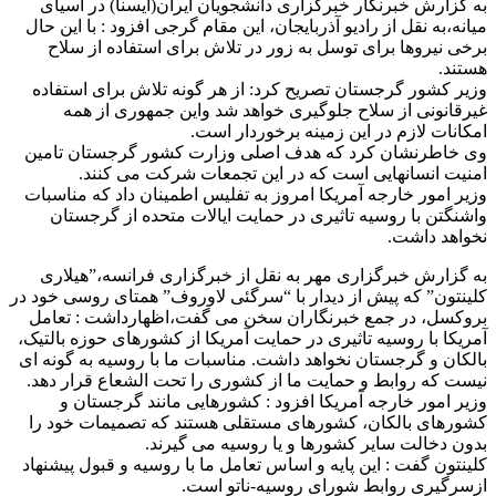
به گزارش خبرنگار خبرگزاری دانشجویان ایران(ایسنا) در آسیای
میانه،به نقل از رادیو آذربایجان، این مقام گرجی افزود : با این حال
برخی نیروها برای توسل به زور در تلاش برای استفاده از سلاح
هستند.
وزیر کشور گرجستان تصریح کرد: از هر گونه تلاش برای استفاده
غیرقانونی از سلاح جلوگیری خواهد شد واین جمهوری از همه
امکانات لازم در این زمینه برخوردار است.
وی خاطرنشان کرد که هدف اصلی وزارت کشور گرجستان تامین
امنیت انسانهایی است که در این تجمعات شرکت می کنند.
وزیر امور خارجه آمریکا امروز به تفلیس اطمینان داد که مناسبات
واشنگتن با روسیه تاثیری در حمایت ایالات متحده از گرجستان
نخواهد داشت.
به گزارش خبرگزاری مهر به نقل از خبرگزاری فرانسه،”هیلاری
کلینتون” که پیش از دیدار با “سرگئی لاوروف” همتای روسی خود در
بروکسل، در جمع خبرنگاران سخن می گفت،اظهارداشت : تعامل
آمریکا با روسیه تاثیری در حمایت آمریکا از کشورهای حوزه بالتیک،
بالکان و گرجستان نخواهد داشت. مناسبات ما با روسیه به گونه ای
نیست که روابط و حمایت ما از کشوری را تحت الشعاع قرار دهد.
وزیر امور خارجه آمریکا افزود : کشورهایی مانند گرجستان و
کشورهای بالکان، کشورهای مستقلی هستند که تصمیمات خود را
بدون دخالت سایر کشورها و یا روسیه می گیرند.
کلینتون گفت : این پایه و اساس تعامل ما با روسیه و قبول پیشنهاد
ازسرگیری روابط شورای روسیه-ناتو است.