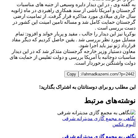
به گفته وی ، در این دیدار دایره وسیعی از جنبه های مناسبات
گرجستان و آمریکا ناشی از سند همکاری راهبردی در ماه ژانویه
سال جاری میلادی مورد مذاکره قرار گرفت. از تمامیت ارضی
گرجستان حمایت کامل شد و مساله تامین امینت این کشور در
دست بررسی است .
بوکریا نیز این دیدار را جالب ، مفید و پربار خواند و افزود: تمام
مسایل مورد نظر بررسی شد . یقین حاصل کردیم که دیگر مفاد
قرارداد ژنو نیز باید اجرا شود.
معاون دستیار وزیر خارجه گرجستان متذکر شد که در این دیدار
مناسبات دوجانبه با آمریکا بررسی و دولت تفلیس از حمایت های
دولت واشنگتن برخوردار است.
Copy
این مطلب رو برای دوستانتان به اشتراک بگذارید!
WhatsApp
Facebook
Telegram
LinkedIn
X
ایمیل
نوشته‌‌های مرتبط
نگاهی به مجمع گازی مدیترانه شرقی
آلبوم عکس
نگاهی به مجمع گازی مدیترانه شرقی