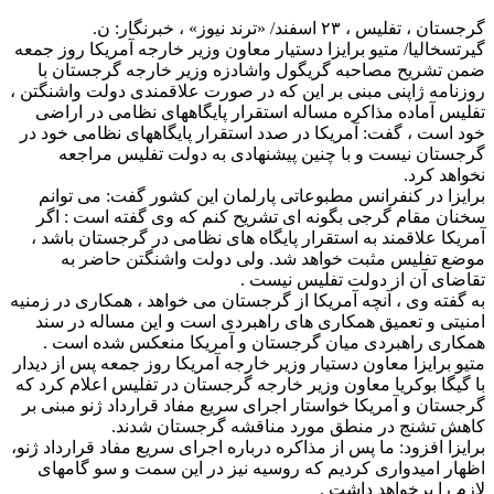
گرجستان ، تفلیس ، ۲۳ اسفند/ «ترند نیوز» ، خبرنگار: ن.
گیرتسخالیا/ متیو برایزا دستیار معاون وزیر خارجه آمریکا روز جمعه
ضمن تشریح مصاحبه گریگول واشادزه وزیر خارجه گرجستان با
روزنامه ژاپنی مبنی بر این که در صورت علاقمندی دولت واشنگتن ،
تفلیس آماده مذاکره مساله استقرار پایگاههای نظامی در اراضی
خود است ، گفت: آمریکا در صدد استقرار پایگاههای نظامی خود در
گرجستان نیست و با چنین پیشنهادی به دولت تفلیس مراجعه
نخواهد کرد.
برایزا در کنفرانس مطبوعاتی پارلمان این کشور گفت: می توانم
سخنان مقام گرجی بگونه ای تشریح کنم که وی گفته است : اگر
آمریکا علاقمند به استقرار پایگاه های نظامی در گرجستان باشد ،
موضع تفلیس مثبت خواهد شد. ولی دولت واشنگتن حاضر به
تقاضای آن از دولت تفلیس نیست .
به گفته وی ، آنچه آمریکا از گرجستان می خواهد ، همکاری در زمنیه
امنیتی و تعمیق همکاری های راهبردی است و این مساله در سند
همکاری راهبردی میان گرجستان و آمریکا منعکس شده است .
متیو برایزا معاون دستیار وزیر خارجه آمریکا روز جمعه پس از دیدار
با گیگا بوکریا معاون وزیر خارجه گرجستان در تفلیس اعلام کرد که
گرجستان و آمریکا خواستار اجرای سریع مفاد قرارداد ژنو مبنی بر
کاهش تشنج در منطق مورد مناقشه گرجستان شدند.
برایزا افزود: ما پس از مذاکره درباره اجرای سریع مفاد قرارداد ژنو،
اظهار امیدواری کردیم که روسیه نیز در این سمت و سو گامهای
لازم را برخواهد داشت .