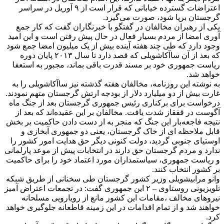
اعتراضات گسترده خیابانی که قرار است از ۹ آوریل در سراسر
گرجستان برپا شود، صورت می‌گیرد.
یکی از رهبران مخالفان در گفتگو با خبرنگاران گفت که کار جمع
آوری امضا از مردم بسیار فعال در حال پیش رفتن است و این امید
وجود دارد که طی چند هفته آینده بیش از یک میلیون امضا جمع شود
که بعد از آن ساآکاشویلی که قصد دارد تا سال ۲۰۱۳ پایان دوره
ریاست جمهوری خود بر مسند قدرت باقی بماند، مجبور به استعفا
خواهد شد.
به نوشته این روزنامه، مخالفان هفته گذشته نیز ساآکاشویلی را به
غارت بیش از دو میلیارد دلار از بودجه ارتش گرجستان متهم نمودند.
درخواست برای برکناری رئیس جمهوری گرجستان بعد از جنگ ماه
آگوست در قفقاز شدت یافت. مخالفان بر این عقیده‌اند که بعد از
نتیجه فاجعه‌بار این جنگ که منجر به از دست دادن حاکمیت بر بخش
قابل ملاحظه ای از خاک گرجستان، یعنی دو جمهوری آبخازی و
اوستیای جنوبی گردید، دولت کنونی دیگر حق هدایت امور کشور را
ندارد و مردم گرجستان حق دارند در انتخابات پیش از موعد پارلمانی
و ریاست جمهوری، سیاستمداران مورد اعتماد خود را برای حاکمیت
بر کشور انتخاب کنند.
وانو مرابیشویلی وزیر کشور گرجستان طی سخنانی از طریق شبکه
تلویزیونی روستاوی – ۲ این جمهوری گفت: در تجمعات اعتراض آمیز
نیروهای مخالف ،مقامات این کشور مانع از رویارویی مسلحانه
خواهند شد و از تمام اقدامات در این زمینه قاطعانه جلوگیری خواهد
کرد.