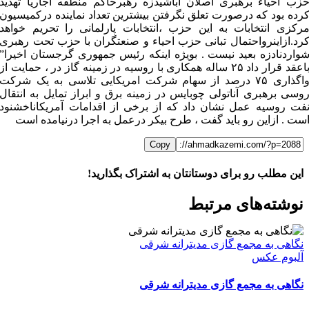
زب احیاء برهبری اصلان آباشیدزه رهبرحاکم منطقه آجاریا تهدید
رده بود که درصورت تعلق نگرفتن بیشترین تعداد نماینده درکمیسیون
رکزی انتخابات به این حزب ،انتخابات پارلمانی را تحریم خواهد
رد.ازاینرواحتمال تبانی حزب احیاء و صنعتگران با حزب تحت رهبری
واردنادزه بعید نیست . بویژه اینکه رئیس جمهوری گرجستان اخیرا”
باعقد قرار داد ۲۵ ساله همکاری با روسیه در زمینه گاز در ، حمایت از
واگذاری ۷۵ درصد از سهام شرکت امریکایی تلاسی به یک شرکت
وسی برهبری آناتولی چوبایس در زمینه برق و ابراز تمایل به انتقال
فت روسیه عمل نشان داد که از برخی از اقدامات آمریکاناخشنود
ست . ازاین رو باید گفت ، طرح بیکر درعمل به اجرا درنیامده است
Copy
این مطلب رو برای دوستانتان به اشتراک بگذارید!
WhatsApp
Facebook
Telegram
LinkedIn
X
ایمیل
نوشته‌‌های مرتبط
نگاهی به مجمع گازی مدیترانه شرقی
آلبوم عکس
نگاهی به مجمع گازی مدیترانه شرقی