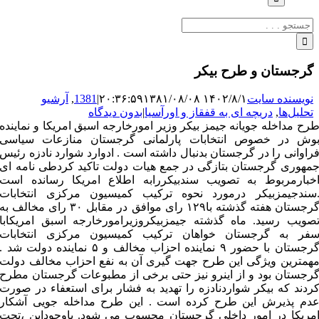
جستجو
برای:
گرجستان و طرح بیکر
نویسنده سایت
۱۴۰۲/۸/۱ ۲۰:۳۶:۵۹
۱۳۸۱/۰۸/۰۸
|
1381
,
آرشیو
تحلیل‌ها
,
دریچه ای به قفقاز و اورآسیا
|
بدون دیدگاه
رح مداخله جویانه جیمز بیکر وزیر امورخارجه اسبق امریکا و نماینده
وش در خصوص انتخابات پارلمانی گرجستان منازعات سیاسی
راوانی را در گرجستان بدنبال داشته است . ادوارد شوارد نادزه رئیس
مهوری گرجستان بتازگی در جمع هیات دولت تاکید کردطی نامه ای
خبارمربوط به تصویب سندبیکررابه اطلاع امریکا رسانده است
سندجیمزبیکر درمورد نحوه ترکیب کمیسیون مرکزی انتخابات
گرجستان هفته گذشته با۱۲۹ رای موافق در مقابل ۳۰ رای مخالف به
صویب رسید. ماه گذشته جیمزبیکروزیرامورخارجه اسبق امریکابا
فر به گرجستان خواهان ترکیب کمیسیون مرکزی انتخابات
گرجستان با حضور ۹ نماینده احزاب مخالف و ۵ نماینده دولت شد .
همترین ویژگی این طرح جهت گیری آن به نفع احزاب مخالف دولت
رجستان بود و از اینرو نیز حتی برخی از مطبوعات گرجستان مطرح
ردند که بیکر شواردنادزه را تهدید به فشار برای استعفاء در صورت
دم پذیرش این طرح کرده است . این طرح مداخله جویی آشکار
مریکا در امور داخلی گرجستان محسوب می شود. باوجوداین ،تحت