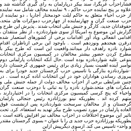
شاراحزاب غربگرا، سند بیکر درپارلمان به رای گیری گذاشته شد و
علاوه بر پنج نماینده حزب حاکم ، ۹ نماینده مخالف شامل سه نماینده
ز حزب احیاء متعلق به حاکم ایلت خودمختار آجاریا ، دو نماینده از
زب صنعت گران و چهارنماینده از چهارحزب دموکرات های متحد،
قوقدانان جدید، کارگر و جنبش ملی انتخاب شدند . پذیرش این طرح و
زارش این موضوع به امریکا از سوی شواردنادزه ، از نظر منتقدان ،
قدامی انفعالی ویاد آور اقدامات برخی از کشورهای استعمار شده
رقرن هیجدهم ونوزدهم است . باوجود این برخی ازناظران اقدام
وارد نادزه راهدف دار میدانند.واقعیت این است که طرح بیکر با
طرح کردن حضور بیشتر مخالفان در کمیسیون مرکزی انتخابات
نوعی علیه شواردنادزه بوده است .حال آنکه انتخابات پارلمانی دوم
وامبر آینده اهمیت بسیار زیادی برای رئیس جمهوری گرجستان دارد
۰شواردنادزه بتازگی با تاسیس حزب گرجستان جدید خودرا برای به
یروزی رساندن هواداران خود در این انتخابات آناده کرده است . در
نین شرایطی برخی از احزاب مخالف دولت از جمله جنبش ملی و
مکرات های متحد،شوارد نادزه را به تبانی با دوحزب صنعت گران
احیاء که پنج کرسی کمیسیون مرکزی انتخابات را در اختیاردارند ،
تهم کرده اند . بطوریکه نینو بورژانادزه رئیس جنجالی پارلمان
رجستان و از مخالفان سرسخت شواردنادزه پس ازنشست فوق
لعاده پارلمان در مورد تصویب طرح بیکر تهدید به استعفاء، کرد. تحت
اثیر این موضوع اختلافات در احزاب مخالف نیز افزایش یافته است ،
طوریکه بورژانادزه حزب جدید ی را با عنوان « بسوی گرجستان مقتدر
 واحد» تاسیس می کند. ازسوی دیگرپیش ازاین