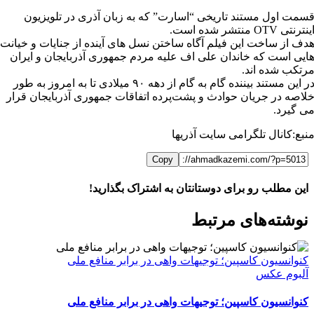
سمت اول مستند تاریخی “اسارت” که به زبان آذری در تلویزیون
ینترنتی OTV منتشر شده است.
دف از ساخت این فیلم آگاه ساختن نسل های آینده از جنایات و خیانت
ایی است که خاندان علی اف علیه مردم جمهوری آذربایجان و ایران
رتکب شده اند.
در این مستند بیننده گام به گام از دهه ۹۰ میلادی تا به امروز به طور
لاصه در جریان حوادث و پشت‌پرده اتفاقات جمهوری آذربایجان قرار
ی گیرد.
نبع:کانال تلگرامی سایت آذریها
Copy
این مطلب رو برای دوستانتان به اشتراک بگذارید!
WhatsApp
Facebook
Telegram
LinkedIn
X
ایمیل
نوشته‌‌های مرتبط
کنوانسیون کاسپین؛ توجیهات واهی در برابر منافع ملی
آلبوم عکس
کنوانسیون کاسپین؛ توجیهات واهی در برابر منافع ملی