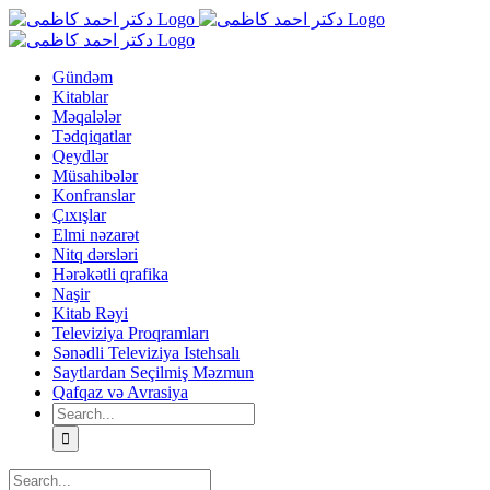
Skip
to
content
Gündəm
Kitablar
Məqalələr
Tədqiqatlar
Qeydlər
Müsahibələr
Konfranslar
Çıxışlar
Elmi nəzarət
Nitq dərsləri
Hərəkətli qrafika
Naşir
Kitab Rəyi
Televiziya Proqramları
Sənədli Televiziya Istehsalı
Saytlardan Seçilmiş Məzmun
Qafqaz və Avrasiya
Search
for:
Search