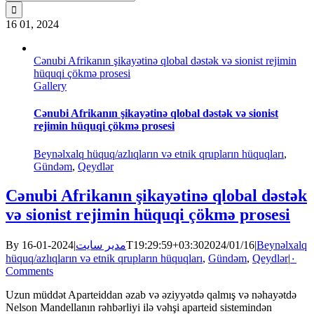
for:
16
01, 2024
Cənubi Afrikanın şikayətinə qlobal dəstək və sionist rejimin
hüquqi çökmə prosesi
Gallery
Cənubi Afrikanın şikayətinə qlobal dəstək və sionist
rejimin hüquqi çökmə prosesi
Beynəlxalq hüquq/azlıqların və etnik qrupların hüquqları
,
Gündəm
,
Qeydlər
Cənubi Afrikanın şikayətinə qlobal dəstək
və sionist rejimin hüquqi çökmə prosesi
By
|
مدیر سایت
2024-01-16T19:29:59+03:30
2024/01/16
|
Beynəlxalq
hüquq/azlıqların və etnik qrupların hüquqları
,
Gündəm
,
Qeydlər
|
۰
Comments
Uzun müddət Aparteiddan əzab və əziyyətdə qalmış və nəhayətdə
Nelson Mandellanın rəhbərliyi ilə vəhşi aparteid sistemindən