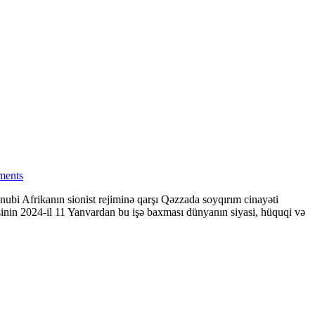
ments
ubi Afrikanın sionist rejiminə qarşı Qəzzada soyqırım cinayəti
nin 2024-il 11 Yanvardan bu işə baxması dünyanın siyasi, hüquqi və