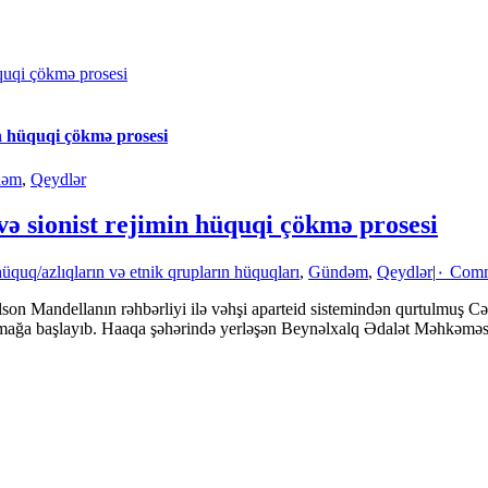
üquqi çökmə prosesi
in hüquqi çökmə prosesi
dəm
,
Qeydlər
və sionist rejimin hüquqi çökmə prosesi
üquq/azlıqların və etnik qrupların hüquqları
,
Gündəm
,
Qeydlər
|
۰ Com
n Mandellanın rəhbərliyi ilə vəhşi aparteid sistemindən qurtulmuş Cən
lmağa başlayıb. Haaqa şəhərində yerləşən Beynəlxalq Ədalət Məhkəməsi