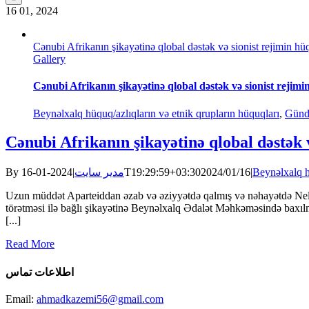
16
01, 2024
Cənubi Afrikanın şikayətinə qlobal dəstək və sionist rejimin h
Gallery
Cənubi Afrikanın şikayətinə qlobal dəstək və sionist rejim
Beynəlxalq hüquq/azlıqların və etnik qrupların hüquqları
,
Gün
Cənubi Afrikanın şikayətinə qlobal dəstək 
By
|
مدیر سایت
2024-01-16T19:29:59+03:30
2024/01/16
|
Beynəlxalq h
Uzun müddət Aparteiddan əzab və əziyyətdə qalmış və nəhayətdə Nelso
törətməsi ilə bağlı şikayətinə Beynəlxalq Ədalət Məhkəməsində baxı
[...]
Read More
اطلاعات تماس
Email:
ahmadkazemi56@gmail.com