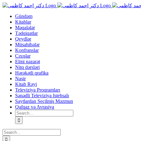
Skip
to
content
Gündəm
Kitablar
Məqalələr
Tədqiqatlar
Qeydlər
Müsahibələr
Konfranslar
Çıxışlar
Elmi nəzarət
Nitq dərsləri
Hərəkətli qrafika
Naşir
Kitab Rəyi
Televiziya Proqramları
Sənədli Televiziya Istehsalı
Saytlardan Seçilmiş Məzmun
Qafqaz və Avrasiya
Search
for:
Search
for: