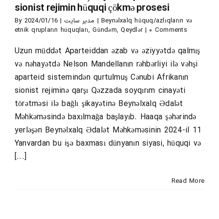
dəm
Qeydlər
sionist rejimin hüquqi çökmə prosesi
By
2024/01/16
|
مدیر سایت
|
Beynəlxalq hüquq/azlıqların və
etnik qrupların hüquqları
,
Gündəm
,
Qeydlər
|
۰ Comments
Uzun müddət Aparteiddan əzab və əziyyətdə qalmış
və nəhayətdə Nelson Mandellanın rəhbərliyi ilə vəhşi
aparteid sistemindən qurtulmuş Cənubi Afrikanın
sionist rejiminə qarşı Qəzzada soyqırım cinayəti
törətməsi ilə bağlı şikayətinə Beynəlxalq Ədalət
Məhkəməsində baxılmağa başlayıb. Haaqa şəhərində
yerləşən Beynəlxalq Ədalət Məhkəməsinin 2024-il 11
Yanvardan bu işə baxması dünyanın siyasi, hüquqi və
[...]
Read More