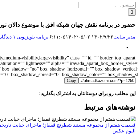
جستجو
برای:
حضور در برنامه نقش جهان شبکه افق با موضوع دالان تورانی
مدیر سایت
۱۴۰۲/۷/۲۲ ۶:۱۱:۰۵
۱۴۰۲/۰۵/۰۲
|
برنامه‌ تلویزیونی
|
۱ دیدگاه
نمایش
تصویر
,medium-visibility,large-visibility” class=”” id=”” border_top_aparat
بزرگ
aturation=”” lightness=”” alpha=”” iravada_aparat_box_border_style=
t=”” box_shadow=”no” box_shadow_horizontal=”” box_shadow_vertical
”0″ box_shadow_spread=”0″ box_shadow_color=”” box_shadow_style=””
Copy
این مطلب رو برای دوستانتان به اشتراک بگذارید!
WhatsApp
Facebook
Telegram
LinkedIn
X
ایمیل
نوشته‌‌های مرتبط
قسمت هفتم از مجموعه مستند شطرنج قفقاز؛ ماجرای خیانت تاریخی از
آلبوم عکس