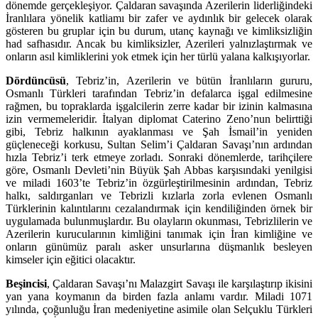
dönemde gerçekleşiyor. Çaldaran savaşında Azerilerin liderliğindeki
İranlılara yönelik katliamı bir zafer ve aydınlık bir gelecek olarak
gösteren bu gruplar için bu durum, utanç kaynağı ve kimliksizliğin
had safhasıdır. Ancak bu kimliksizler, Azerileri yalnızlaştırmak ve
onların asıl kimliklerini yok etmek için her türlü yalana kalkışıyorlar.
Dördüncüsü
, Tebriz’in, Azerilerin ve bütün İranlıların gururu,
Osmanlı Türkleri tarafından Tebriz’in defalarca işgal edilmesine
rağmen, bu topraklarda işgalcilerin zerre kadar bir izinin kalmasına
izin vermemeleridir. İtalyan diplomat Caterino Zeno’nun belirttiği
gibi, Tebriz halkının ayaklanması ve Şah İsmail’in yeniden
güçleneceği korkusu, Sultan Selim’i Çaldaran Savaşı’nın ardından
hızla Tebriz’i terk etmeye zorladı. Sonraki dönemlerde, tarihçilere
göre, Osmanlı Devleti’nin Büyük Şah Abbas karşısındaki yenilgisi
ve miladi 1603’te Tebriz’in özgürleştirilmesinin ardından, Tebriz
halkı, saldırganları ve Tebrizli kızlarla zorla evlenen Osmanlı
Türklerinin kalıntılarını cezalandırmak için kendiliğinden örnek bir
uygulamada bulunmuşlardır. Bu olayların okunması, Tebrizlilerin ve
Azerilerin kurucularının kimliğini tanımak için İran kimliğine ve
onların günümüz paralı asker unsurlarına düşmanlık besleyen
kimseler için eğitici olacaktır.
Beşincisi
, Çaldaran Savaşı’nı Malazgirt Savaşı ile karşılaştırıp ikisini
yan yana koymanın da birden fazla anlamı vardır. Miladi 1071
yılında, çoğunluğu İran medeniyetine asimile olan Selçuklu Türkleri