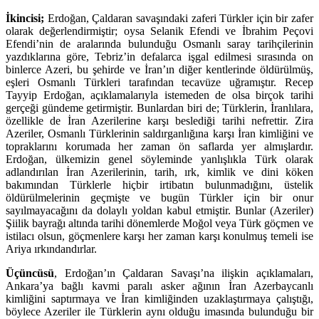
İkincisi;
Erdoğan, Çaldaran savaşındaki zaferi Türkler için bir zafer
olarak değerlendirmiştir; oysa Selanik Efendi ve İbrahim Peçovi
Efendi’nin de aralarında bulunduğu Osmanlı saray tarihçilerinin
yazdıklarına göre, Tebriz’in defalarca işgal edilmesi sırasında on
binlerce Azeri, bu şehirde ve İran’ın diğer kentlerinde öldürülmüş,
eşleri Osmanlı Türkleri tarafından tecavüze uğramıştır. Recep
Tayyip Erdoğan, açıklamalarıyla istemeden de olsa birçok tarihi
gerçeği gündeme getirmiştir. Bunlardan biri de; Türklerin, İranlılara,
özellikle de İran Azerilerine karşı beslediği tarihi nefrettir. Zira
Azeriler, Osmanlı Türklerinin saldırganlığına karşı İran kimliğini ve
topraklarını korumada her zaman ön saflarda yer almışlardır.
Erdoğan, ülkemizin genel söyleminde yanlışlıkla Türk olarak
adlandırılan İran Azerilerinin, tarih, ırk, kimlik ve dini köken
bakımından Türklerle hiçbir irtibatın bulunmadığını, üstelik
öldürülmelerinin geçmişte ve bugün Türkler için bir onur
sayılmayacağını da dolaylı yoldan kabul etmiştir. Bunlar (Azeriler)
Şiilik bayrağı altında tarihi dönemlerde Moğol veya Türk göçmen ve
istilacı olsun, göçmenlere karşı her zaman karşı konulmuş temeli ise
Ariya ırkındandırlar.
Üçüncüsü
, Erdoğan’ın Çaldaran Savaşı’na ilişkin açıklamaları,
Ankara’ya bağlı kavmi paralı asker ağının İran Azerbaycanlı
kimliğini saptırmaya ve İran kimliğinden uzaklaştırmaya çalıştığı,
böylece Azeriler ile Türklerin aynı olduğu imasında bulunduğu bir