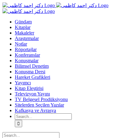
Skip
to
content
Gündəm
Kitaplar
Makaleler
Araştırmalar
Notlar
Röportajlar
Konferanslar
Konuşmalar
Bilimsel Denetim
Konuşma Dersi
Hareket Grafikleri
Yayımcı
Kitap Eleştirisi
Televizyon Yayını
TV Belgesel Prodüksiyonu
Sitelerden Seçilen Yazılar
Kafkasya ve Avrasya
Search
for:
Search