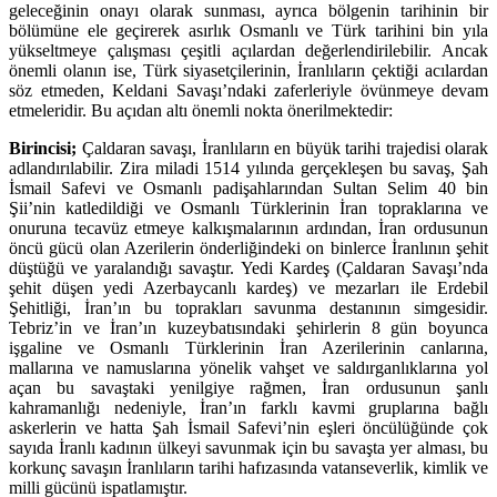
geleceğinin onayı olarak sunması, ayrıca bölgenin tarihinin bir
bölümüne ele geçirerek asırlık Osmanlı ve Türk tarihini bin yıla
yükseltmeye çalışması çeşitli açılardan değerlendirilebilir. Ancak
önemli olanın ise, Türk siyasetçilerinin, İranlıların çektiği acılardan
söz etmeden, Keldani Savaşı’ndaki zaferleriyle övünmeye devam
etmeleridir. Bu açıdan altı önemli nokta önerilmektedir:
Birincisi;
Çaldaran savaşı, İranlıların en büyük tarihi trajedisi olarak
adlandırılabilir. Zira miladi 1514 yılında gerçekleşen bu savaş, Şah
İsmail Safevi ve Osmanlı padişahlarından Sultan Selim 40 bin
Şii’nin katledildiği ve Osmanlı Türklerinin İran topraklarına ve
onuruna tecavüz etmeye kalkışmalarının ardından, İran ordusunun
öncü gücü olan Azerilerin önderliğindeki on binlerce İranlının şehit
düştüğü ve yaralandığı savaştır. Yedi Kardeş (Çaldaran Savaşı’nda
şehit düşen yedi Azerbaycanlı kardeş) ve mezarları ile Erdebil
Şehitliği, İran’ın bu toprakları savunma destanının simgesidir.
Tebriz’in ve İran’ın kuzeybatısındaki şehirlerin 8 gün boyunca
işgaline ve Osmanlı Türklerinin İran Azerilerinin canlarına,
mallarına ve namuslarına yönelik vahşet ve saldırganlıklarına yol
açan bu savaştaki yenilgiye rağmen, İran ordusunun şanlı
kahramanlığı nedeniyle, İran’ın farklı kavmi gruplarına bağlı
askerlerin ve hatta Şah İsmail Safevi’nin eşleri öncülüğünde çok
sayıda İranlı kadının ülkeyi savunmak için bu savaşta yer alması, bu
korkunç savaşın İranlıların tarihi hafızasında vatanseverlik, kimlik ve
milli gücünü ispatlamıştır.