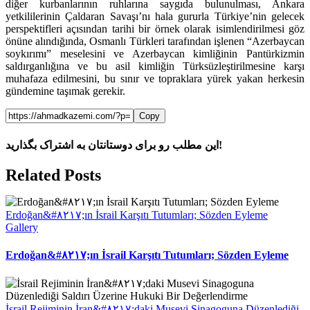
diğer kurbanlarının ruhlarına saygıda bulunulması, Ankara
yetkililerinin Çaldaran Savaşı’nı hala gururla Türkiye’nin gelecek
perspektifleri açısından tarihi bir örnek olarak isimlendirilmesi göz
önüne alındığında, Osmanlı Türkleri tarafından işlenen “Azerbaycan
soykırımı” meselesini ve Azerbaycan kimliğinin Pantürkizmin
saldırganlığına ve bu asil kimliğin Türksüzleştirilmesine karşı
muhafaza edilmesini, bu sınır ve topraklara yürek yakan herkesin
gündemine taşımak gerekir.
Copy
این مطلب رو برای دوستانتان به اشتراک بگذارید!
Facebook
X
Reddit
LinkedIn
WhatsApp
Telegram
Tumblr
Pinterest
Vk
Xing
Email
Related Posts
Erdoğan&#۸۲۱۷;ın İsrail Karşıtı Tutumları; Sözden Eyleme
Gallery
Erdoğan&#۸۲۱۷;ın İsrail Karşıtı Tutumları; Sözden Eyleme
İsrail Rejiminin İran&#۸۲۱۷;daki Musevi Sinagoguna Düzenlediği