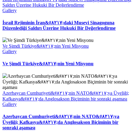
Saldırı Üzerine Hukuki Bir Değerlendirme
Gallery
İsrail Rejiminin İran&#۸۲۱۷;daki Musevi Sinagoguna
Düzenlediği Saldırı Üzerine Hukuki Bir Değerlendirme
Ve Şimdi Türkiye&#۸۲۱۷;nin Yeni Misyonu
Gallery
Ve Şimdi Türkiye&#۸۲۱۷;nin Yeni Misyonu
Azerbaycan Cumhuriyeti&#۸۲۱۷;nin NATO&#۸۲۱۷;ya Üyeliği;
Kafkasya&#۸۲۱۷;da Anglosakson Biçiminin bir sonraki aşaması
Gallery
Azerbaycan Cumhuriyeti&#۸۲۱۷;nin NATO&#۸۲۱۷;ya
Üyeliği; Kafkasya&#۸۲۱۷;da Anglosakson Biçiminin bir
sonraki aşaması