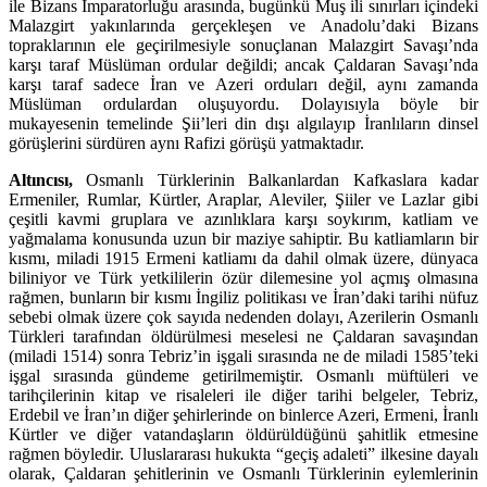
ile Bizans İmparatorluğu arasında, bugünkü Muş ili sınırları içindeki
Malazgirt yakınlarında gerçekleşen ve Anadolu’daki Bizans
topraklarının ele geçirilmesiyle sonuçlanan Malazgirt Savaşı’nda
karşı taraf Müslüman ordular değildi; ancak Çaldaran Savaşı’nda
karşı taraf sadece İran ve Azeri orduları değil, aynı zamanda
Müslüman ordulardan oluşuyordu. Dolayısıyla böyle bir
mukayesenin temelinde Şii’leri din dışı algılayıp İranlıların dinsel
görüşlerini sürdüren aynı Rafizi görüşü yatmaktadır.
Altıncısı,
Osmanlı Türklerinin Balkanlardan Kafkaslara kadar
Ermeniler, Rumlar, Kürtler, Araplar, Aleviler, Şiiler ve Lazlar gibi
çeşitli kavmi gruplara ve azınlıklara karşı soykırım, katliam ve
yağmalama konusunda uzun bir maziye sahiptir. Bu katliamların bir
kısmı, miladi 1915 Ermeni katliamı da dahil olmak üzere, dünyaca
biliniyor ve Türk yetkililerin özür dilemesine yol açmış olmasına
rağmen, bunların bir kısmı İngiliz politikası ve İran’daki tarihi nüfuz
sebebi olmak üzere çok sayıda nedenden dolayı, Azerilerin Osmanlı
Türkleri tarafından öldürülmesi meselesi ne Çaldaran savaşından
(miladi 1514) sonra Tebriz’in işgali sırasında ne de miladi 1585’teki
işgal sırasında gündeme getirilmemiştir. Osmanlı müftüleri ve
tarihçilerinin kitap ve risaleleri ile diğer tarihi belgeler, Tebriz,
Erdebil ve İran’ın diğer şehirlerinde on binlerce Azeri, Ermeni, İranlı
Kürtler ve diğer vatandaşların öldürüldüğünü şahitlik etmesine
rağmen böyledir. Uluslararası hukukta “geçiş adaleti” ilkesine dayalı
olarak, Çaldaran şehitlerinin ve Osmanlı Türklerinin eylemlerinin