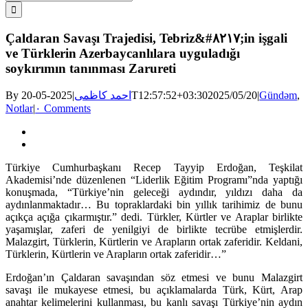
for:
Çaldaran Savaşı Trajedisi, Tebriz&#۸۲۱۷;in işgali
ve Türklerin Azerbaycanlılara uyguladığı
soykırımın tanınması Zarureti
By
|
احمد کاظمی
2025-05-20T12:57:52+03:30
2025/05/20
|
Gündəm
,
Notlar
|
۰ Comments
View
Larger
Image
Türkiye Cumhurbaşkanı Recep Tayyip Erdoğan, Teşkilat
Akademisi’nde düzenlenen “Liderlik Eğitim Programı”nda yaptığı
konuşmada, “Türkiye’nin geleceği aydındır, yıldızı daha da
aydınlanmaktadır… Bu topraklardaki bin yıllık tarihimiz de bunu
açıkça açığa çıkarmıştır.” dedi. Türkler, Kürtler ve Araplar birlikte
yaşamışlar, zaferi de yenilgiyi de birlikte tecrübe etmişlerdir.
Malazgirt, Türklerin, Kürtlerin ve Arapların ortak zaferidir. Keldani,
Türklerin, Kürtlerin ve Arapların ortak zaferidir…”
Erdoğan’ın Çaldaran savaşından söz etmesi ve bunu Malazgirt
savaşı ile mukayese etmesi, bu açıklamalarda Türk, Kürt, Arap
anahtar kelimelerini kullanması, bu kanlı savaşı Türkiye’nin aydın