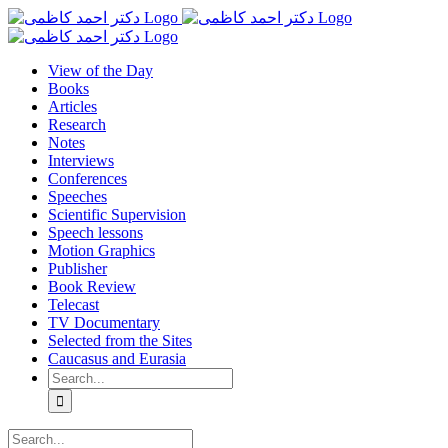
Skip
to
content
View of the Day
Books
Articles
Research
Notes
Interviews
Conferences
Speeches
Scientific Supervision
Speech lessons
Motion Graphics
Publisher
Book Review
Telecast
TV Documentary
Selected from the Sites
Caucasus and Eurasia
Search
for:
Search