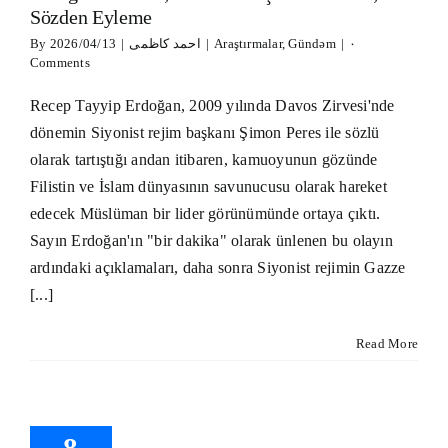
Sözden Eyleme
By
2026/04/13
|
احمد کاظمی
|
Araştırmalar
,
Gündəm
|
۰
Comments
Recep Tayyip Erdoğan, 2009 yılında Davos Zirvesi'nde
dönemin Siyonist rejim başkanı Şimon Peres ile sözlü
olarak tartıştığı andan itibaren, kamuoyunun gözünde
Filistin ve İslam dünyasının savunucusu olarak hareket
edecek Müslüman bir lider görünümünde ortaya çıktı.
Sayın Erdoğan'ın "bir dakika" olarak ünlenen bu olayın
ardındaki açıklamaları, daha sonra Siyonist rejimin Gazze
[...]
Read More
il Rejiminin
&#۸۲۱۷;daki
i Sinagoguna
lediği Saldırı
8