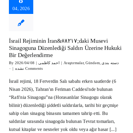
ne Hukuki Bir
erlendirme
04, 2026
lar
Gündəm
دسته
بندی نشده
İsrail Rejiminin İran&#۸۲۱۷;daki Musevi
Sinagoguna Düzenlediği Saldırı Üzerine Hukuki
Bir Değerlendirme
By
2026/04/08
|
احمد کاظمی
|
Araştırmalar
,
Gündəm
,
دسته بندی
|
نشده
۰ Comments
İsrail rejimi, 18 Ferverdin Salı sabahı erken saatlerde (6
Nisan 2026), Tahran'ın Feriman Caddesi'nde bulunan
“Rafi'nia Sinagogu”na (Horasanlılar Sinagogu olarak
bilinir) düzenlediği şiddetli saldırılarla, tarihi bir geçmişe
sahip olan sinagog binasını tamamen tahrip etti. Bu
saldırılar sırasında sinagogda bulunan Tevrat tomarları,
kutsal kitaplar ve nesneler yok oldu veya ağır hasar [...]