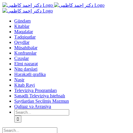
Skip
to
content
Gündəm
Kitablar
Məqalələr
Tədqiqatlar
Qeydlər
Müsahibələr
Konfranslar
Çıxışlar
Elmi nəzarət
Nitq dərsləri
Hərəkətli qrafika
Naşir
Kitab Rəyi
Televiziya Proqramları
Sənədli Televiziya Istehsalı
Saytlardan Seçilmiş Məzmun
Qafqaz və Avrasiya
Search
for:
Search