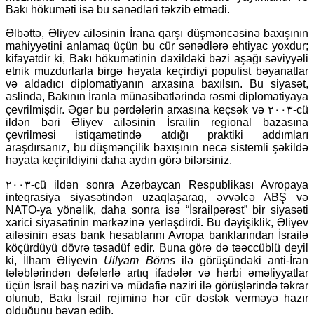
Bakı hökuməti isə bu sənədləri təkzib etmədi.
Əlbəttə, Əliyev ailəsinin İrana qarşı düşməncəsinə baxışının
mahiyyətini anlamaq üçün bu cür sənədlərə ehtiyac yoxdur;
kifayətdir ki, Bakı hökumətinin daxildəki bəzi aşağı səviyyəli
etnik muzdurlarla birgə həyata keçirdiyi populist bəyanatlar
və aldadıcı diplomatiyanın arxasına baxılsın. Bu siyasət,
əslində, Bakının İranla münasibətlərində rəsmi diplomatiyaya
çevrilmişdir. Əgər bu pərdələrin arxasına keçsək və ۲۰۰۳-cü
ildən bəri Əliyev ailəsinin İsrailin regional bazasına
çevrilməsi istiqamətində atdığı praktiki addımları
araşdırsanız, bu düşmənçilik baxışının necə sistemli şəkildə
həyata keçirildiyini daha aydın görə bilərsiniz.
۲۰۰۳-cü ildən sonra Azərbaycan Respublikası Avropaya
inteqrasiya siyasətindən uzaqlaşaraq, əvvəlcə ABŞ və
NATO-ya yönəlik, daha sonra isə “İsrailpərəst” bir siyasəti
xarici siyasətinin mərkəzinə yerləşdirdi
.
Bu dəyişiklik, Əliyev
ailəsinin əsas bank hesablarını Avropa banklarından İsrailə
köçürdüyü dövrə təsadüf edir. Buna görə də təəccüblü deyil
ki, İlham Əliyevin
Uilyam Börns
ilə görüşündəki anti-İran
tələblərindən dəfələrlə artıq ifadələr və hərbi əməliyyatlar
üçün İsrail baş naziri və müdafiə naziri ilə görüşlərində təkrar
olunub, Bakı İsrail rejiminə hər cür dəstək verməyə hazır
olduğunu bəyan edib.