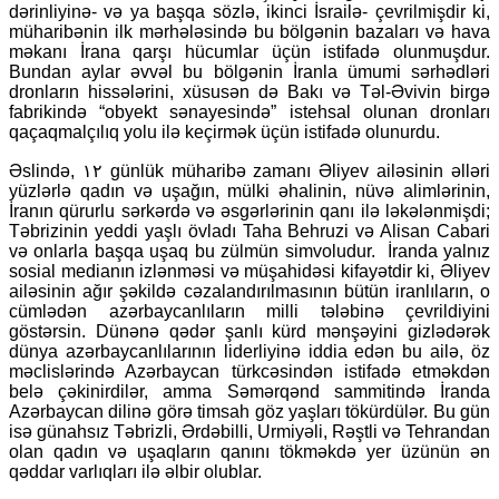
dərinliyinə- və ya başqa sözlə, ikinci İsrailə- çevrilmişdir ki,
müharibənin ilk mərhələsində bu bölgənin bazaları və hava
məkanı İrana qarşı hücumlar üçün istifadə olunmuşdur.
Bundan aylar əvvəl bu bölgənin İranla ümumi sərhədləri
dronların hissələrini, xüsusən də Bakı və Təl-Əvivin birgə
fabrikində “obyekt sənayesində” istehsal olunan dronları
qaçaqmalçılıq yolu ilə keçirmək üçün istifadə olunurdu.
Əslində, ۱۲ günlük müharibə zamanı Əliyev ailəsinin əlləri
yüzlərlə qadın və uşağın, mülki əhalinin, nüvə alimlərinin,
İranın qürurlu sərkərdə və əsgərlərinin qanı ilə ləkələnmişdi;
Təbrizinin yeddi yaşlı övladı Taha Behruzi və Alisan Cabari
və onlarla başqa uşaq bu zülmün simvoludur. İranda yalnız
sosial medianın izlənməsi və müşahidəsi kifayətdir ki, Əliyev
ailəsinin ağır şəkildə cəzalandırılmasının bütün iranlıların, o
cümlədən azərbaycanlıların milli tələbinə çevrildiyini
göstərsin. Dünənə qədər şanlı kürd mənşəyini gizlədərək
dünya azərbaycanlılarının liderliyinə iddia edən bu ailə, öz
məclislərində Azərbaycan türkcəsindən istifadə etməkdən
belə çəkinirdilər, amma Səmərqənd sammitində İranda
Azərbaycan dilinə görə timsah göz yaşları tökürdülər. Bu gün
isə günahsız Təbrizli, Ərdəbilli, Urmiyəli, Rəştli və Tehrandan
olan qadın və uşaqların qanını tökməkdə yer üzünün ən
qəddar varlıqları ilə əlbir olublar.