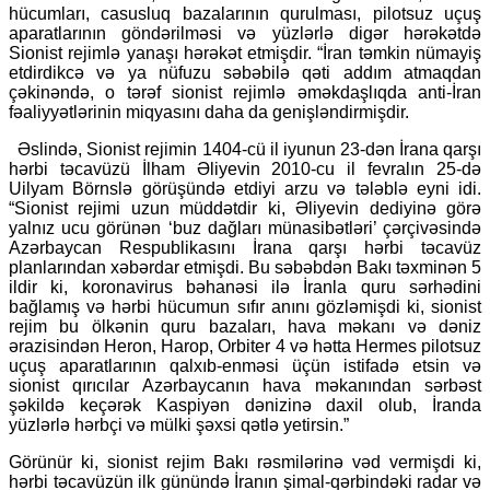
hücumları, casusluq bazalarının qurulması, pilotsuz uçuş
aparatlarının göndərilməsi və yüzlərlə digər hərəkətdə
Sionist rejimlə yanaşı hərəkət etmişdir. “İran təmkin nümayiş
etdirdikcə və ya nüfuzu səbəbilə qəti addım atmaqdan
çəkinəndə, o tərəf sionist rejimlə əməkdaşlıqda anti-İran
fəaliyyətlərinin miqyasını daha da genişləndirmişdir.
Əslində, Sionist rejimin 1404-cü il iyunun 23-dən İrana qarşı
hərbi təcavüzü İlham Əliyevin 2010-cu il fevralın 25-də
Uilyam Börnslə görüşündə etdiyi arzu və tələblə eyni idi.
“Sionist rejimi uzun müddətdir ki, Əliyevin dediyinə görə
yalnız ucu görünən ‘buz dağları münasibətləri’ çərçivəsində
Azərbaycan Respublikasını İrana qarşı hərbi təcavüz
planlarından xəbərdar etmişdi. Bu səbəbdən Bakı təxminən 5
ildir ki, koronavirus bəhanəsi ilə İranla quru sərhədini
bağlamış və hərbi hücumun sıfır anını gözləmişdi ki, sionist
rejim bu ölkənin quru bazaları, hava məkanı və dəniz
ərazisindən Heron, Harop, Orbiter 4 və hətta Hermes pilotsuz
uçuş aparatlarının qalxıb-enməsi üçün istifadə etsin və
sionist qırıcılar Azərbaycanın hava məkanından sərbəst
şəkildə keçərək Kaspiyən dənizinə daxil olub, İranda
yüzlərlə hərbçi və mülki şəxsi qətlə yetirsin.”
Görünür ki, sionist rejim Bakı rəsmilərinə vəd vermişdi ki,
hərbi təcavüzün ilk günündə İranın şimal-qərbindəki radar və