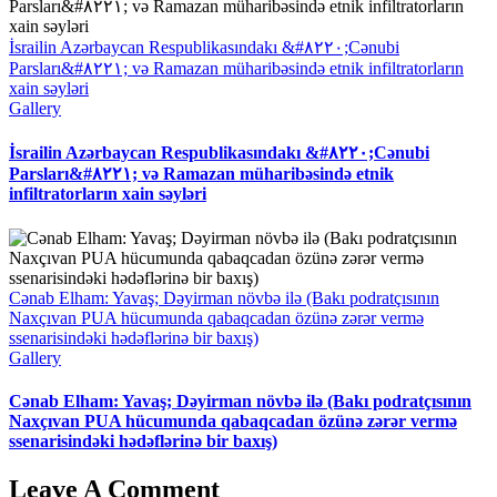
İsrailin Azərbaycan Respublikasındakı &#۸۲۲۰;Cənubi
Parsları&#۸۲۲۱; və Ramazan müharibəsində etnik infiltratorların
xain səyləri
Gallery
İsrailin Azərbaycan Respublikasındakı &#۸۲۲۰;Cənubi
Parsları&#۸۲۲۱; və Ramazan müharibəsində etnik
infiltratorların xain səyləri
Cənab Elham: Yavaş; Dəyirman növbə ilə (Bakı podratçısının
Naxçıvan PUA hücumunda qabaqcadan özünə zərər vermə
ssenarisindəki hədəflərinə bir baxış)
Gallery
Cənab Elham: Yavaş; Dəyirman növbə ilə (Bakı podratçısının
Naxçıvan PUA hücumunda qabaqcadan özünə zərər vermə
ssenarisindəki hədəflərinə bir baxış)
Leave A Comment