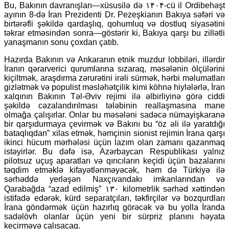
Bu, Bakının davranışları—xüsusilə də ۱۴۰۴-cü il Ordibehəşt
ayının 8-də İran Prezidenti Dr. Pezeşkianın Bakıya səfəri və
birtərəfli şəkildə qardaşlıq, qohumluq və dostluq siyasətini
təkrar etməsindən sonra—göstərir ki, Bakıya qarşı bu zillətli
yanaşmanın sonu çoxdan çatıb.
Hazırda Bakının və Ankaranın etnik muzdur lobbiləri, illərdir
İranın qərarverici qurumlarına sızaraq, məsələnin ölçülərini
kiçiltmək, araşdırma zərurətini irəli sürmək, hərbi məlumatları
gizlətmək və populist məsləhətçilik kimi köhnə hiylələrlə, İran
xalqının Bakının Təl-Əviv rejimi ilə əlbirliyinə görə ciddi
şəkildə cəzalandırılması tələbinin reallaşmasına mane
olmağa çalışırlar. Onlar bu məsələni sadəcə nümayişkaranə
bir qarşıdurmaya çevirmək və Bakını bu “öz əli ilə yaratdığı
bataqlıqdan” xilas etmək, həmçinin sionist rejimin İrana qarşı
ikinci hücum mərhələsi üçün lazım olan zamanı qazanmaq
istəyirlər. Bu dəfə isə, Azərbaycan Respublikası yalnız
pilotsuz uçuş aparatları və qırıcıların keçidi üçün bazalarını
təqdim etməklə kifayətlənməyəcək, həm də Türkiyə ilə
sərhəddə yerləşən Naxçıvandakı imkanlarından və
Qarabağda “azad edilmiş” ۱۳۰ kilometrlik sərhəd xəttindən
istifadə edərək, kürd separatçıları, təkfirçilər və bozqurdları
İrana göndərmək üçün hazırlıq görəcək və bu yolla İranda
sadəlövh olanlar üçün yeni bir sürpriz planını həyata
keçirməyə çalışacaq.