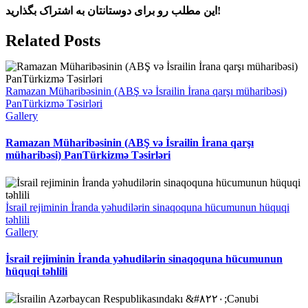
این مطلب رو برای دوستانتان به اشتراک بگذارید!
Facebook
X
Reddit
LinkedIn
WhatsApp
Telegram
Tumblr
Pinterest
Vk
Xing
Email
Related Posts
Ramazan Müharibəsinin (ABŞ və İsrailin İrana qarşı müharibəsi)
PanTürkizmə Təsirləri
Gallery
Ramazan Müharibəsinin (ABŞ və İsrailin İrana qarşı
müharibəsi) PanTürkizmə Təsirləri
İsrail rejiminin İranda yəhudilərin sinaqoquna hücumunun hüquqi
təhlili
Gallery
İsrail rejiminin İranda yəhudilərin sinaqoquna hücumunun
hüquqi təhlili