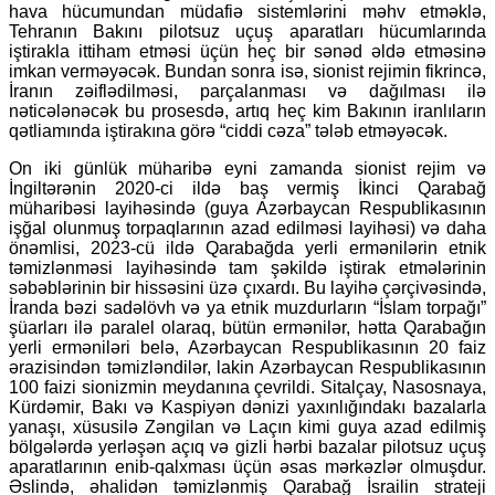
hava hücumundan müdafiə sistemlərini məhv etməklə,
Tehranın Bakını pilotsuz uçuş aparatları hücumlarında
iştirakla ittiham etməsi üçün heç bir sənəd əldə etməsinə
imkan verməyəcək. Bundan sonra isə, sionist rejimin fikrincə,
İranın zəiflədilməsi, parçalanması və dağılması ilə
nəticələnəcək bu prosesdə, artıq heç kim Bakının iranlıların
qətliamında iştirakına görə “ciddi cəza” tələb etməyəcək.
On iki günlük müharibə eyni zamanda sionist rejim və
İngiltərənin 2020-ci ildə baş vermiş İkinci Qarabağ
müharibəsi layihəsində (guya Azərbaycan Respublikasının
işğal olunmuş torpaqlarının azad edilməsi layihəsi) və daha
önəmlisi, 2023-cü ildə Qarabağda yerli ermənilərin etnik
təmizlənməsi layihəsində tam şəkildə iştirak etmələrinin
səbəblərinin bir hissəsini üzə çıxardı. Bu layihə çərçivəsində,
İranda bəzi sadəlövh və ya etnik muzdurların “İslam torpağı”
şüarları ilə paralel olaraq, bütün ermənilər, hətta Qarabağın
yerli erməniləri belə, Azərbaycan Respublikasının 20 faiz
ərazisindən təmizləndilər, lakin Azərbaycan Respublikasının
100 faizi sionizmin meydanına çevrildi. Sitalçay, Nasosnaya,
Kürdəmir, Bakı və Kaspiyən dənizi yaxınlığındakı bazalarla
yanaşı, xüsusilə Zəngilan və Laçın kimi guya azad edilmiş
bölgələrdə yerləşən açıq və gizli hərbi bazalar pilotsuz uçuş
aparatlarının enib-qalxması üçün əsas mərkəzlər olmuşdur.
Əslində, əhalidən təmizlənmiş Qarabağ İsrailin strateji