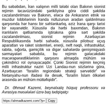
Bu səbəbdən, İran xalqının milli tələbi olan Bakının sionist
rejimin təcavüzündəki şərikliyinə görə ciddi şəkildə
cəzalandırılması və Bakının, eləcə də Ankaranın etnik və
muzdur lobbilərinin İranda nüfuzunun aradan qaldırılması
qarşısında hər hansı bir səhlənkarlıq, əziz İrana qarşı tarixi
bir xəyanətdir. Xüsusilə də hərbi baxımdan, Bakının
iranlıların qətliamında iştirakına görə sərt şəkildə
cəzalandırılması, sionist rejimin Azərbaycan
Respublikasında hərbi sahədə, xüsusilə pilotsuz uçuş
aparatları və raket sistemləri, enerji, neft nəqli, infrastruktur,
rabitə, sığorta, gəmiçilik və digər sahələrdə genişmiqyaslı
sərmayələri səbəbilə, bu rejimin gələcəkdəki
macərapərəstliklərinin qarşısını almaqda mühüm və
çəkindirici rol oynayacaqdır. Çünki Sionist rejimin keçmiş
milli infrastruktur naziri Uzi Landau-nun sözlərinə görə,
Azərbaycan “İsrailin regiondakı strateji sərvətidir” və
Netanyahu-nun ifadəsi ilə desək, “İsrailin İslam ölkələri
arasında ən mühüm müttəfiqidir”.
Dr. Əhməd Kazemi, beynəlxalq hüquq professoru və
Avrasiya məsələləri üzrə baş tədqiqatçı
Copy