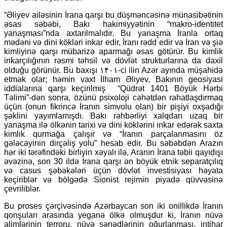
“Əliyev ailəsinin İrana qarşı bu düşməncəsinə münasibətinin
əsas səbəbi, Bakı hakimiyyətinin “makro-identitet
yanaşması”nda axtarılmalıdır. Bu yanaşma İranla ortaq
mədəni və dini kökləri inkar edir, İranı rədd edir və İran və şiə
kimliyinə qarşı mübarizə aparmağı əsas götürür. Bu kimlik
inkarçılığının rəsmi təhsil və dövlət strukturlarına da daxil
olduğu görünür. Bu baxışı ۱۴۰۱-ci ilin Azər ayında müşahidə
etmək olar; həmin vaxt İlham Əliyev, Bakının geosiyasi
iddialarına qarşı keçirilmiş “Qüdrət 1401 Böyük Hərbi
Təlimi”-dən sonra, özünü psixoloji cəhətdən rahatlaşdırmaq
üçün (onun fikrincə İranın simvolu olan) bir pişiyi oxşadığı
şəklini yayımlamışdı. Bakı rəhbərliyi xalqdan uzaq bir
yanaşma ilə ölkənin tarixi və dini köklərini inkar edərək saxta
kimlik qurmağa çalışır və “İranın parçalanmasını öz
gələcəyinin dirçəliş yolu” hesab edir. Bu səbəbdən Arazın
hər iki tərəfindəki birliyin xəyalı ilə, Aranın İrana təbii qayıdışı
əvəzinə, son 30 ildə İrana qarşı ən böyük etnik separatçılıq
və casus şəbəkələri üçün dövlət investisiyası həyata
keçiriblər və bölgədə Sionist rejimin piyadə qüvvəsinə
çevriliblər.
Bu proses çərçivəsində Azərbaycan son iki onillikdə İranın
qonşuları arasında yeganə ölkə olmuşdur ki, İranın nüvə
alimlərinin terroru, nüvə sənədlərinin oğurlanması, intihar