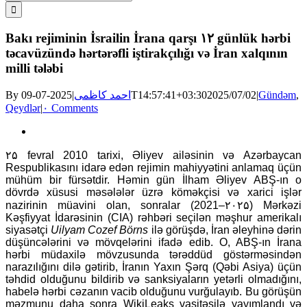
for:
Bakı rejiminin İsrailin İrana qarşı ۱۲ günlük hərbi
təcavüzündə hərtərəfli iştirakçılığı və İran xalqının
milli tələbi
By
|
احمد کاظمی
2025-07-09T14:57:41+03:30
2025/07/02
|
Gündəm
,
Qeydlər
|
۰ Comments
View
Larger
۲۵ fevral 2010 tarixi, Əliyev ailəsinin və Azərbaycan
Image
Respublikasını idarə edən rejimin mahiyyətini anlamaq üçün
mühüm bir fürsətdir. Həmin gün İlham Əliyev ABŞ-ın o
dövrdə xüsusi məsələlər üzrə köməkçisi və xarici işlər
nazirinin müavini olan, sonralar (2021–۲۰۲۵) Mərkəzi
Kəşfiyyat İdarəsinin (CIA) rəhbəri seçilən məşhur amerikalı
siyasətçi
Uilyam Cozef Börns
ilə görüşdə, İran əleyhinə dərin
düşüncələrini və mövqelərini ifadə edib. O, ABŞ-ın İrana
hərbi müdaxilə mövzusunda tərəddüd göstərməsindən
narazılığını dilə gətirib, İranın Yaxın Şərq (Qəbi Asiya) üçün
təhdid olduğunu bildirib və sanksiyaların yetərli olmadığını,
habelə hərbi cəzanın vacib olduğunu vurğulayıb. Bu görüşün
məzmunu daha sonra WikiLeaks vasitəsilə yayımlandı və