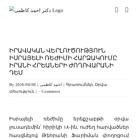
Skip
to
content
ԻՐԱՎԱԿԱՆ ՎԵՐԼՈՒԾՈՒԹՅՈՒՆ
ԻՍՐԱՅԵԼԻ ՌԵԺԻՄԻ ՀԱՐՁԱԿՈՒՄԸ
ԻՐԱՆԻ ՀՐԵԱՆԵՐԻ ԺՈՂՈՎԱՐԱՆԻ
ԴԵՄ
By
2026/04/08
|
احمد کاظمی
|
Գրառումներ
,
Օրվա
տեսություն
|
۰ Comments
View
Larger
Իսրայելի ռեժիմը երեքշաբթի օրվա
Image
լուսադեմին՝ հիրիկի ۱۸-ին, ուժեղ հարվածներ
հասցնելով Թեհրանի Ֆարիման փողոցում