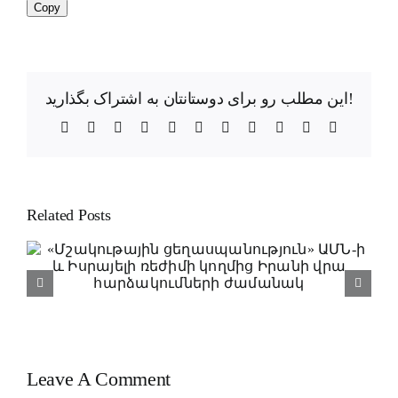
Copy
این مطلب رو برای دوستانتان به اشتراک بگذارید!
Facebook
X
Reddit
LinkedIn
WhatsApp
Telegram
Tumblr
Pinterest
Vk
Xing
Email
Related Posts
Կովկասյան կարգի ձևավորումը
ԱՄՆ-ի ուղեծրում (ԱՄՆ-ի
փոխնախագահ Ջ.Դ. Վենսի այցի
արդյունքների հայացք՝ Ադրբեջան և
Հայաստան)
Leave A Comment