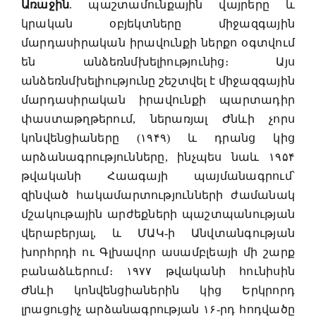
Առաջին
. պաշտամունքային վայրերը և
կրական օբյեկտները միջազգային
մարդասիրական իրավունքի ներքո օգտվում
են անձեռնմխելիությունից։ Այս
անձեռնմխելիությունը շեշտվել է միջազգային
մարդասիրական իրավունքի պարտադիր
փաստաթղթերում, ներառյալ Ժնևի չորս
կոնվենցիաները (۱۹۴۹) և դրանց կից
արձանագրությունները, ինչպես նաև ۱۹۵۴
թվականի Հաագայի պայմանագրում՝
զինված հակամարտությունների ժամանակ
մշակութային արժեքների պաշտպանության
վերաբերյալ, և ՄԱԿ-ի Անվտանգության
խորհրդի ու Գլխավոր ասամբլեայի մի շարք
բանաձևերում։ ۱۹۷۷ թվականի հունիսին
Ժնևի կոնվենցիաներին կից Երկրորդ
լրացուցիչ արձանագրության ۱۶-րդ հոդվածը