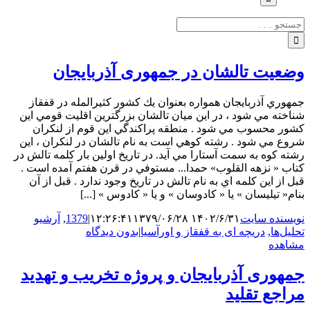
جستجو
برای:
وضعیت تالشان در جمهوری آذربایجان
جمهوري آذربايجان همواره بعنوان يك كشور كثيرالمله در قفقاز
شناخته مي شود ، در اين ميان تالشان بزرگترين اقليت قومي اين
كشور محسوب مي شود . منطقه پراكندگي اين قوم از لنكران
شروع مي شود . رشته كوهي است به نام تالشان در لنكران ، اين
رشته كوه به سمت آستارا مي آيد. در تاريخ اولين بار كلمه تالش در
كتاب « نزهه القلوب» حمدا... مستوفي در قرن هفتم آمده است .
قبل از اين كلمه اي به نام تالش در تاريخ وجود ندارد . قبل از آن
بنام« تيليسان » يا « كادوسان » ‌و يا « كادوس » [...]
نویسنده سایت
۱۴۰۲/۶/۳۱ ۱۲:۲۶:۴۱
۱۳۷۹/۰۶/۲۸
|
1379
,
آرشیو
تحلیل‌ها
,
دریچه ای به قفقاز و اورآسیا
|
بدون دیدگاه
مشاهده
جمهوری آذربایجان و پروژه تخریب و تهدید
مراجع تقلید