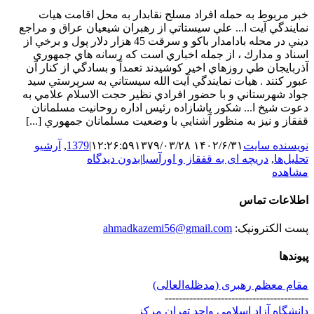
خبر مربوط به حمله افراد مسلح نقابدار به محل اقامت هيات
نمايندگي آيت ا... علي سيستاتي از رهبران شيعيان عراق و مراجع
ديني در محله بادامدار باكو و سرقت 45 هزار دلار پول و برخي از
اسناد و مدارك ، از جمله اخباري است كه رسانه هاي جمهوري
آذربايجان طي روزهاي اخير كوشيدند تعمداً و بسادگي از كنار آن
عبور كنند . هيات نمايندگي آيت الله سيستاني به سرپرستي سيد
جواد شهرستاني و با حضور افرادي نظير حجت الاسلام علامي به
دعوت شيخ ا... شكور پاشازاده رئيس اداره روحانيت مسلمانان
قفقاز و نيز به منظور آشنايي با وضعيت مسلمانان جمهوري [...]
نویسنده سایت
۱۴۰۲/۶/۳۱ ۱۲:۲۶:۵۹
۱۳۷۹/۰۳/۲۸
|
1379
,
آرشیو
تحلیل‌ها
,
دریچه ای به قفقاز و اورآسیا
|
بدون دیدگاه
مشاهده
اطلاعات تماس
پست الکترونیک:
ahmadkazemi56@gmail.com
پیوندها
مقام معظم رهبری (مد‌ظله‌العالی)
-----------------------------------------
دانشگاه آزاد اسلامی واحد تهران مرکز