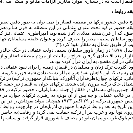
قفقاز است که در بسیاری موارد مغاریر الزامات منافع و امنیتی ملی ا
قه روابط :
یخ دقیق حضور ترکها در منطقه قفقاز را نمی توان به طور دقیق تعیین
طق، که از قرن هفتم میلادی آغاز شده بود، امپراطوری عثمانی نیز 
ووز سلطان سلیم» مصر را تصرف کرده و عنوان خلیفه مسلمانان جهان 
یب از طریق شمال به قفقاز نفوذ کرد.(۳)
در سال ۱۵۷۸ در زمان یاووز سلطان سلیم، دولت عثمانی در جنگ
از از بعد اقتصادی گرفتن خراج و مالیات از مردم منطقه قفقاز و ا
انی در این مقطع، به ایران فرار کرده بودند.
د اکثریت ترک زبان و مسلمان در قفقاز، زمینه را برای نفوذ عثمانی د
انی، ترکهای جوان(طرفداران آتاتورک، بنیانگذار جمهوری ترکیه) در ت
اد جمهوریهای مستقل در قفقاز ازجمله مساواتیان ، حضور ترکیه در قفق
 در قالب عثمانی و چه پس از آن بویژه به رهبری ترکهای جوان، در
ری ترکیه در ۲۹ اکتبر ۱۹۲۳ همچنان بتواند نفوذاش را در این منطقه گسترش دهد.
این تاریخ به بعد روابط ترکیه با جمهوری آذربایجان در چارچوب روابط
وی نوپا بود و غرب نیز از ترکیه حمایت نمی کرد) و رقابت(به خاطر
م بلوک غرب و پیمان ناتو در مصاف با شوروی قرار گرفت و سیاستهای آ