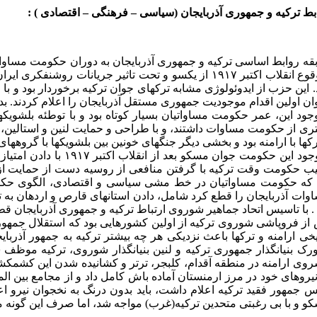
بط ترکیه و جمهوری آذربایجان (سیاسی – فرهنگی – اقتصادی ) :
 این حزب از ایدوئولوژی مشابه ترکهای جوان ترکیه برخوردار بود و با
ان اولین اقدام موجودیت جمهوری مستقل آذربایجان را اعلام کردند. ب
وجود این، عمر حکومت مساواتیان بسیار کوتاه بود و با توطئه بلشو
ری از حکومت مساوات داشتند، و با طراحی و حمایت لنین و استالین، ر
رکها با ارامنه بود و بخشی دیگر جنگهای خونین بین بلشویکها با گروهه
 که حکومت مساواتیان در خط مشی سیاسی و اقتصادی، الگوی حکومت 
وات آذربایجان را قطع کرد شامل، دادن استانهای قارص و اردهان به 
 . با تاسیس اتحاد جماهیر شوروی ارتباط ترکیه و جمهوری آذربایجان قط
از فروپاشی شوروی ترکیه از اولین کشورهایی بود که استقلال جمهوری
تورک بنیانگذار جمهوری ترکیه و لنین بنیانگذار شوروی، ترکیه موظ
روی ارامنه در منطقه آقدام، کلبجر، ترتر و کشانیده شدن این کشمکشه
نیروهای خود در مرز ارمنستان آماده باش کامل داد و از مجامع بین ال
س جمهور فقید ترکیه اعلام داشت، باید بدون درنگ به نخجوان نیرو اعز
و و با بی رغبتی متحدین ترکیه(غرب) مواجه شد، اما صرف این گونه موضع