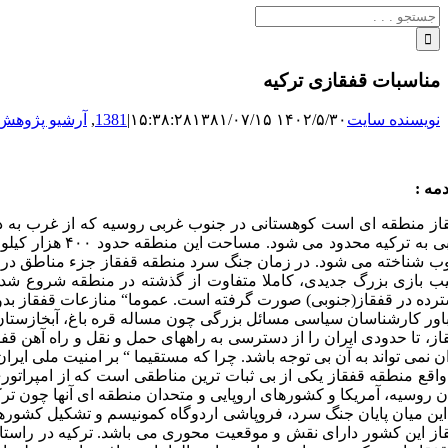
جستجو
برای:
مناسبات قفقازی ترکیه
نویسنده سایت
۱۴۰۲/۵/۳۰ ۱۵:۳۸:۲۸
۱۳۸۱/۰۷/۱۵
|
1381
,
آرشیو پژوهش‌
مه :
از منطقه ای است کوهستانی در جنوب غربی روسیه که از غرب به دری
ب شناخته می شود. در زمان جنگ سرد منطقه قفقاز جزء مناطق درونی، 
یب بازی بزرگ جدیدی، کاملا متفاوت از گذشته در منطقه شروع شد
رده در قفقاز(جنوبی) صورت گرفته است. عموما“ منازعات قفقاز بدون سرا
باور کارشناسان سیاسی مسائل بزرگی چون مساله قره باغ، آبخازستان،
از، تا حدودی ایران را از دسترسی به راههای حمل و نقل و راه آهن قف
ان نمی تواند به آن بی توجه باشد. چرا که مستقیما “ بر امنیت ملی ایران 
واقع منطقه قفقاز یکی از بی ثبات ترین مناطقی است که از امپراتور
ن روسیه، آمریکا و کشورهای اروپایی و متحدان منطقه ای آنها چون تر
این میان پایان جنگ سرد، فروپاشی اردوگاه کمونیسم و تشکیل کشوره
از این کشور دارای نقش و موقعیت محوری می باشد. ترکیه در راستای