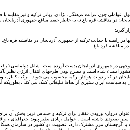
لول عواملی چون قرابت فرهنگی، نژادی، زبانی ترکیه و نیز مقابله با
ایجان در مناقشه قره باغ نه به خاطر حفظ منافع جمهوری آذربایجان بل
ر گیرد:
در رابطه با حمایت ترکیه از جمهوری آذربایجان در مناقشه قره باغ.
 در مناقشه قره باغ.
وجهی در جمهوری آذربایجان بدست آورده است . شاتل دیپلماسی ( رفت 
 کشور امضاء شده است و مطرح بودن طرحهای انتقال انرژی نظیر باکو 
یجان در کنار دولت هوادار ترکیه محسوب می شوند . ترکیه کانال تلوی
فل به سیاست ایران ستیزی از لحاظ تبلیغاتی کمک می کند . بطوریکه ا
 عنوان دروازه ورودی قفقاز برای ترکیه و حساس ترین بخش آن برای
یر صعودی داشته است . عوامل زیادی نظیر پیوند جغرافیای ، وا
ست که با گرجستان مرز مشترک دارد، عضویت دو کشور در سازمان هم
ده روسیه و گرجستان بهمراه رقابت های تاریخی روسیه و ترکیه ، تفل