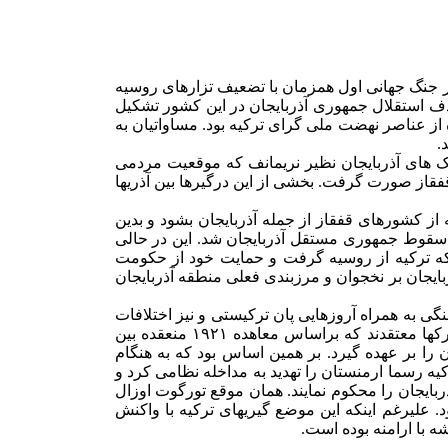
بری محمد امین رسول زاده می رسد . در اواخر جنگ جهانی اول همزمان با تضعیف تزارهای روسیه
 دیگر، در سال ۱۹۱۸ حزب مساوات جمهوری آذربایجان با هدف استقلال جمهوری آذربایجان در این کشور تشکیل
 از عناصر نهضت ملی گرای ترکیه بود. مساواتیان به
.
یک های آذربایجان نظیر نریمانف که موقعیت مردمی
فقاز صورت گرفت. بخشی از این درگیرها بین آذریها
متیازاتی به ترکیه بویژه در قرارداد قارص ۱۹۲۱، توانست مانع حمایت ترکیه از کشورهای قفقاز از جمله آذربایجان بشود و بدین
ت از حکومت مساوات آذربایجان برداشت .(۵) این موضوع یکی از عوامل سقوط جمهوری مستقل آذربایجان شد. این در حالی
که ترکیه از روسیه گرفت و حمایت خود از حکومت
یجان بر نخجوان و مرزبندی فعلی منطقه آذربایجان
 به همراه آروزهایی پان ترکیستی و نیز اختلافات
تاریخی ارامنه و ترکها باعث نزدیکی هر چه بیشتر ترکیه به جمهور آذربایجان و ادعای حمایت از جمهوری آذربایجان در مناقشه قره باغ شد . ترکها معتقدند که براساس معاهده ۱۹۲۱ منعقده بین
را بر عهده گیرد. بر همین اساس بود که به هنگام
ه رسما ارمنستان را تهدید به مداخله نظامی کرد و
ربایجان را محکوم نمایند. همان موقع تورگوت اوزال
د. علیرغم اینکه این موضع گیریهای ترکیه با واکنش
ه با ارامنه بوده است.