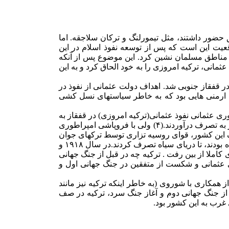
 حضور داشتند، مثل تیمورلنگ و ترکان سلاجقه. اما
کیه تحت عنوان عثمانی در این منطقه به قرن شانزدهم میلادی و دوران شکل گیری امپراطوری عثمانی بازمی گردد. (۲) واقعیت این است که پس از توسعه نفوذ اسلام در این
ن مناطق مسلمان نشین کرد. این موضوع پس از آنکه
نی، ترکیه امروزی را به خود الحاق کرد و به این
 در قفقاز جنوبی شد. اهداف دولت عثمانی از نفوذ در
رل ارمنی هایی بود که به خاطر سیاستهای نسل کشی
ری عثمانی نفوذ عثمانی(ترکیه امروزی) در قفقاز به
پایان رسید، که این کاهش نفوذ همراه با از دست دادن شبه جزیره کریمه بود. به طوری که تزارهای روسیه حتی شمال خاک ترکیه امروزی را نیز به تصرف درآوردند.(۴) ولی با فروپاشی امپراطوری
ضعف این کشور، قوای روسیه تزاری توسط ترکهای جوان
از شمال خاک ترکیه بیرون رانده شدند. ترکهای جوان به قفقاز نیز حمله کرده و بخشی از مناطقی را که در جنگهای روس و عثمانی از دست داده بودند، تا دریای سیاه تصرف کردند.در سال ۱۹۱۸ و
کاملا از بین رفت . ترکیه چه در قبل از جنگ جهانی
ی عثمانی و شکست از متفقین در جنگ جهانی اول و
 همکاری با شوروی (به خاطر اینکه ترکیه نیز مانند
 از جنگ جهانی دوم و آغاز جنگ سرد، ترکیه در صف
غرب به این کشور بود.