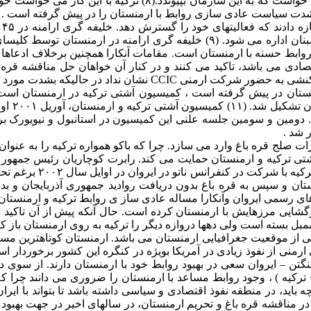
استانبول، ترکیه از ارمنستان که حتی ساحلی در کنار دریای سیاه نداشت، خ
بشدت سیاست عادی سازی روابط با ارمنستان را در پیش گرفته است .
کلیسای اچمیادزین ارمنستان و ۹ تای آنها تحت نظارت کلیسای آنتیلتاس لبنان اداره می شود.
د روابط حسنه با ارمنستان است. مقامات آنکارا همچنین برخلاف ادعاها
صادی می باشد، تاکید می کنند و در کنار آن خواهان حل مناقشه قره
شرکت شش د
. دومین و سومین جلسه علنی این کمیسیون در استانبول و نیویورک ب
صلح قره باغ وارد می سازد. چرا که باکو همواره ترکیه را به عنوان 
اقدامی که به بهبود روابط ت
رمنستان اقدام به بازگشایی مرزهایش با ارمنستان کرده است. حال آنکه پیش از آن
مبل بسته است ولی دهها دروازه دیگر را ترکیه به روی ارمنستان باز 
ناشی از موقعیت جغرافیایی ارمنستان می باشد. ارمنستان کوتاهترین مسی
 ارمنی از نفوذ زیادی در آمریکا بویژه در کنگره این کشور برخوردار
گتن – ایروان سعی در بهبود روابط خود با ارمنستان دارند. از سوی 
ی مدل امنیتی ۱+۳ ( سه جمهوری قفقاز + ترکیه ) ، وجود روابط مساعد با ارمنستان را ضروری
نچه باید، در منطقه نفوذ اقتصادی و سیاسی داشته باشد تا بتواند با ای
در مناقشه قره باغ و تحریم ارمنستان، در سالهای اخیر در جهت بهبود ر