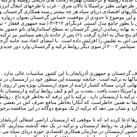
 طرحهایی نظیر تراسیکا یا دالان شرق – غرب یا طرحهای انتقال انرژی
یهای اقتصادی دریای سیاه هر چه بیشتر زمینه همکاری گرجستان و تر
و این موضوع تا حدودی از موقعیت حساس گرجستان بعنوان دروازه ور
جای تعجب نیست که سلیمان دمیرل رئیس جمهور سابق ترکیه برای ا
ه بهانه رساندن ارتش گرجستان به سطح استاندارهای ناتو حضور نظ
سال ۲۰۰۱ ترکیه پایگاه هوایی مارنئولی گرجستان در نزدیکی تفلیس را برای پنج سال ب
 اش به تفلیس را افزایش داده است . با امضای اتحاد سه جانبه گرجس
 گرجستان و جمهوری آذربایجان با این کشور مناسبات عالی ندارد . 
کها به ترکیه است . چنانچه نویسنده این سطور خود در ارمنستان در ن
جهانی کردن مساله کشتار ارامنه از سوی ارمنستان بویژه پس از روی 
 در سالهای ۲۰۰۰ و ۲۰۰۱ در کشورهای اروپا و امریکا دست یافت ، بشدت بر کم و کیف روابط ترک
رکیه با ارمنستان دارد . ترکیه با این ترفند که بخاطر قره باغ ، رو
یقا به همین خاطراست که آنکارا بخاطر منافع صرف اش در بعضی مو
رد و نشان می دهد که ترکیه از یک موضع دوگانه در این مناقشه برخور
ادعا کرده اند که تا موقعی که ارمنستان اراضی اشغالی آذربایجان را
ر نظری به روابط ارمنستان و ترکیه در یک دهه گذشته بیندازیم، کامل