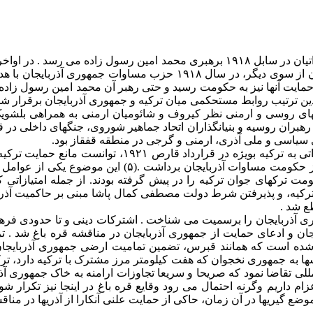
سابقه روابط اساسی ترکیه و جمهوری آذربایجان به دوران حکومت مساواتیان در سابل ۱۹۱۸ بره
و وقوع انقلاب اکتبر ۱۹۱۷ از یکسو و تحت تاثیر جریانات روشنفکری ایران از سوی
 حمایت آنها نیز به حکومت رسید و حتی رهبر آن محمد امین رسول زاده
دین ترتیب روابط مستحکمی میان ترکیه و جمهوری آذربایجان برقرار شد
یکهای روسی و ارمنی نظر کیروف و شائومیان ارمنی به همراهی بلشو
هبران روسیه و بنیانگذاران اتحاد جماهیر شوروی، جنگهای داخلی در ق
ای سیاسی و ملی آذری، ارمنی و گرجی در منطقه قفقاز بود.
با وجود این حکومت جوان مسکو بعد از انقلاب اکتبر ۱۹۱۷ با دادن ا
ترتیب حکومت وقت ترکیه با گرفتن منافعی از روسیه دست از حمای
ترکهای جوان ترکیه را در پیش گرفته بودند. از جمله امتیازاتی 
ترکیه، و پذیرفتن شرط دولت مصطفی کمال پاشا مبنی بر حاکمیت آذربا
ع شد .
 آذربایجان را برسمیت می شناخت . اشترکات دینی و تا حدودی فرهنگی
ف شده است که همانند قبرس، تضمین تمامیت ارضی جمهوری آذربایجان 
ا به جمهوری نخجوان که هفت کیلومتر مرز مشترک با ترکیه دارد، ترکی
مللی تقاضا نمود که صریحا و سریعا تجاوزات ارامنه به خاک جمهوری آذ
ام داریم وگرنه احتمال می رود وقایع قره باغ در اینجا نیز تکرار شو
 گیریها در آن زمان، حاکی از حمایت علنی آنکارا از آذریها در مناقش