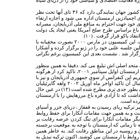
واست که به این سازمان بپیوندد.(۸) ترکیه با این کار می خواست حوزه فعالیت اقتصادی و سیاسی خود را از دریای سیاه
چنانچه اوایل سال ۲۰۰۰، مقامات آنکارا به شورای خلیفه گری ارامنه اجازه دادند که فعالیتهای خود را گسترش دهد. خلیفه گری ارامنه در ۴۵ کشور جهان نمایندگی دارد که ۳۶ تای آنها تحت نظر
 (۹) خلیفه گری ارامنه در ارمنستان توسط کلیسای اچمیادزین ارمنستان اداره می شود و اجازه ارتقاء
ی خود جهت احترام به منافع ملی آذربایجان، مصرانه
 باغ براساس طرح صلح آمریکا یعنی ایجاد یک دولت
مهمترین ابزاری که ترکیه در حال حاضر برای عادی کردن روابط با ارمنستان در پیش گرفته است ، کمیسیون آشتی ترکیه در ارمنستان است. این کمیسیون در مارس ۲۰۰۰ بصورت مخفیانه با
یپلمات باسابقه و بازنشسته ترکیه و چهار دیپلمات ارمنستان تشکیل شد. (۱۱) کمیسیون آشتی ترکیه و ارمنستان، آوریل ۲۰۰۱ اولین جلسه علنی خود را در ژنو برگزار کرده و آشکارا
رگزار شد . نشست بعدی این کمیسیون برغم نگرانی
متحد اصلی اش تبلیغ می کند. دقیقا به همین منظور
و برای تضعیف جمهوری آذربایجان ، ارمنستان نیز از فعالیت کمیسیون آشتی ترکیه و ارمنستان حمایت می کند. رابرت کوچاریان رئیس جمهور ارمنستان اوایل سپتامبر ۲۰۰۱، تاکید کرد از هرگونه
رکیه و ارمنستان منجر شود، حمایت می کند. ترکیه با شرکت در کنفرانس ناتو در ایروان در اوایل سال ۲۰۰۲ برغم تحریم این کنفرانس از سوی جمهوری آذربایجان و نیز با
اولین سفر روزنامه نگاران روزنامه های وابسته به دولت ترکیه به ارمنستان و سپس به قره باغ بدون دریافت روادید جمهوری آذربایجان و بدنبال آن تاکید اواخر ماه آوریل ۲۰۰۲ واهه گابرئیلیان
سخنگوی مطبوعاتی نهاد ریاست جمهوری ارمنستان مبنی بر لزوم گفتگوهای رسمی ایروان وآنکارا مساله عادی ساز ی روابط ترکیه و ارمنستان بطور جدی تری مطرح شده است (۱۲) در عین حال
 تاکید داشت که تا آزادی قره باغ مرزهایش را با ارمنستان
کرده است.
ر ترکیه ربای رسیدن به قفقاز ، دریای خزر و آسیای
 است و به همین جهت مقامات آنکارا برای حفظ روابط
دیگر مقامات آنکارا برای تنگ کردن عرصه رقابت بر
 می دانند چرا که تا زمانی که ارمنستان با توجه به موقعیت برجسته
ران و روسیه در این مناطق رقابت کند. به خاطر همین
وابط با ارمنستان می کوشند. اکنون ترکیه تبدیل به