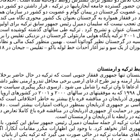
ن حضور گسترده جامعه آبخازیاییها در ترکیه ، قرار داشتن دو کشور در
 عضویت گرجستان در پیمان گوام و عضویت دو کشور در سازمان همکار
 در قفقاز همواره به گرجستان بعنوان یک کشور محوری نگاه می کند 
ستان عنوان و تشریح کرد . ترکیه طی سالهای گذشته کوشیده است ب
یه در گرجستان نظیر گودائوتا است . بهمین منظور کمک مالی و نظامی
ان از یک سو و نیز آغار احداث خط لوله باکو – تفلیس – جیحان در ۱۸ سپتامبر ۲۰۰۲ از سوی دیگر روابط ترکیه و گرجستان وارد دور جدیدی شده است . (۷)
بط ترکیه و ارمنستان
نستان تنها جمهوری قفقاز جنوبی است که ترکیه در حال حاضر برخلاف
ار ارمنه و نیز طرح ادعای ارضی برخی محافل تندرو ارمنی نظیر داشنا
 ادعاها تا وان ترکیه را شامل می شود . ازسوی دیگر پیگیری سیاست 
سال ۱۹۹۸ که به موفقیتهای
وری آذربایجان در مناقشه قره باغ بیشتر به خاطر اختلافاتی است که ت
سی بر جمهوری آذربایجان بمنظور دریافت امتیازات بیشتر است . دق
ر در حمایت از جمهوری آذربایجان در مناقشه قره باغ کاملا تعارض دا
یه در رابطه با آذربایجان و ارمنستان است.
مات ترکیه از جمله سلیمان دمیرل رئیس جمهور سابق این کشور، بارها 
وری آغاز نخواهد کرد. با وجود این اظهارات مکرر مقامات آنکارا، اگ