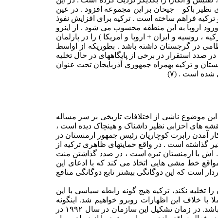
 نظیر باکو – جیحان بر این مجموعه افزود . در عین
کیه فراهم ساخته است . ترکیه برای افزایش نفوذ
ود اروپا به این منطقه محسوب می شود . از اینرو
ولین با بطور جامع مدل امنیتی عربگرای ۲+۳+۳ ( سه جمهوری قفقاز + ترکیه ، روسیه و ایران + اروپا و امریکا ) را در پارلمان
امی در گرجستان داشته باشد . بطوریکه از اواسط
ه اجاره گرفت .(۶) پس از حادثه یازدهم سپتامبر نیز ترکیه در صدد استقرار در برخی از پایگاههای در حال تخلیه
تان و ترکیه بهمراه جمهوری آذربایجان تحت عنوان
این موضوع ناشی از اختلافات تاریخی بر سر مساله
قشه های احزابی نظیر داشناک و هینچاک دیده است ،
کار آمدن رابرت کوچاریان رئیس جمهور ارمنستان در
یه و ارمنستان تاثیر گذاشته است . در واقع حمایتهای ظاهری ترکیه از
ابط اش با ارمنستان تیره است ، در صدد گذاشتن منت
اقع خط مشی هایی اتخاذ می کند که با ادعای این
دار است که این دوگانگی بیشتر تابع دوگانگی منافع
 تخلیه نکند، ترکیه هیچ گونه رابطه سیاسی با این
ا با خلاف این اظهارات روبرو خواهیم شد. اینگونه
ادعاهای مقامات ترکیه در حالی صورت می گیرد که ترکیه یکی از بانیان حضور ارمنستان در سازمان همکاری اقتصادی حوزه دریای سیاه می باشد. در زمان تشکیل این سازمان در سال ۱۹۹۲ در