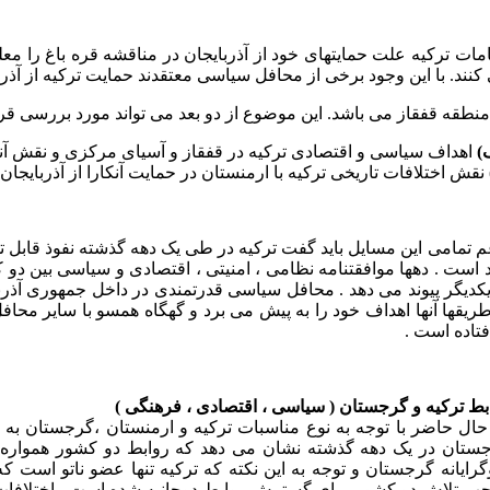
مات ترکیه علت حمایتهای خود از آذربایجان در مناقشه قره باغ را مع
کنند. با این وجود برخی از محافل سیاسی معتقدند حمایت ترکیه از آذرب
منطقه قفقاز می باشد. این موضوع از دو بعد می تواند مورد بررسی قرا
)
اهداف سیاسی و اقتصادی ترکیه در قفقاز و آسیای مرکزی و نقش آنها 
نقش اختلافات تاریخی ترکیه با ارمنستان در حمایت آنکارا از آذربایجان
م تمامی این مسایل باید گفت ترکیه در طی یک دهه گذشته نفوذ قابل ت
د است . دهها موافقتنامه نظامی ، امنیتی ، اقتصادی و سیاسی بین دو
یکدیگر پیوند می دهد . محافل سیاسی قدرتمندی در داخل جمهوری آذربا
طریقها آنها اهداف خود را به پیش می برد و گهگاه همسو با سایر محا
فتاده است .
بط ترکیه و گرجستان ( سیاسی ، اقتصادی ، فرهنگی )
حال حاضر با توجه به نوع مناسبات ترکیه و ارمنستان ،گرجستان به
ستان در یک دهه گذشته نشان می دهد که روابط دو کشور همواره س
وگرایانه گرجستان و توجه به این نکته که ترکیه تنها عضو ناتو ا
ب تلاش دو کشور برای گسترش روابط دوجانبه شده است . اختلافات عدی