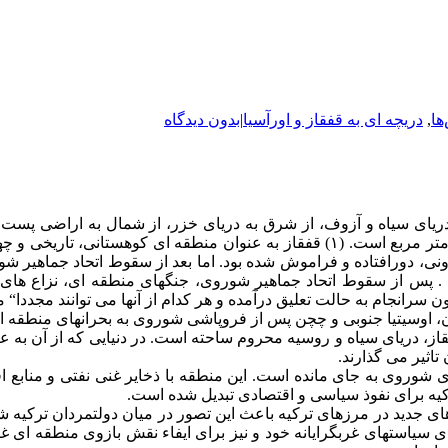
ها
,
دریچه ای به قفقاز و اورآسیا
|
بدون دیدگاه
ای سیاه و آزوف، از شرق به دریای خزر، از شمال به اراضی پست کوم
غربی به ترکیه محدود می شود. مساحت این منطقه حدود ۴۰۰ هزار کیلومتر مربع است. (۱) قفقاز 
دورافتاده و فراموش شده بود. اما بعد از سقوط اتحاد جماهیر شوروی
 . پس از سقوط اتحاد جماهیر شوروی، جنگهای منطقه ای، نزاع های
نجام به حالت تعلیق درآمده و هر کدام از آنها می توانند مجددا“ منش
 اوسیتیا جنوبی و چچن پس از فروپاشی شوروی به بحرانهای منطقه ای 
قاز، دریای سیاه و روسیه محروم ساحته است. در دنیایی که از آن به ع
تاثیر می گذارند.
ی شوروی به جای مانده است. این منطقه با ذخایر غنی نفتی و منابع 
کیه برای نفوذ سیاسی و اقتصادی تبدیل شده است.
ای جدید در مرزهای ترکیه باعث این تصور در میان دولتمردان ترکیه 
 سیاستهای غربگرایانه خود و نیز برای ایفاء نقش بازوی منطقه ای 