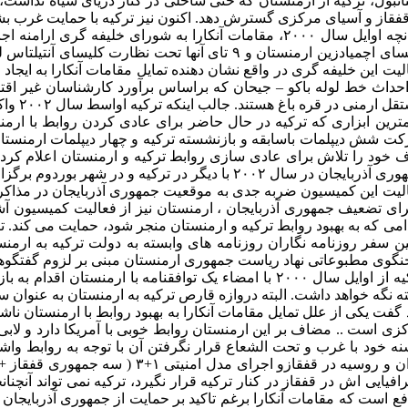
قفقاز و آسیای مرکزی گسترش دهد. اکنون نیز ترکیه با حمایت غرب 
لیت این خلیفه گری در واقع نشان دهنده تمایل مقامات آنکارا به ایجا
احداث خط لوله باکو – جیحان که براساس برآورد کارشناسان غیر اقت
رمنی در قره باغ هستند. جالب اینکه ترکیه اواسط سال ۲۰۰۲ واکنشی به حضور شرکت ارمنی CCIC نشان نداد در حالیکه بشدت مورد انتقاد باکو قرار گرفت . (۱۰)
 خود را تلاش برای عادی سازی روابط ترکیه و ارمنستان اعلام کرد
ذربایجان در سال ۲۰۰۲ با دیگر در ترکیه و در شهر بوردوم برگزار شد .
لیت این کمیسیون ضربه جدی به موقعیت جمهوری آذربایجان در مذاکرات 
ترکیه از اوایل سال ۲۰۰۰ با امضاء یک توافقنامه با ا
ه نگه خواهد داشت. البته دروازه قارص ترکیه به ارمنستان به عنوان س
د گفت یکی از علل تمایل مقامات آنکارا به بهبود روابط با ارمنستان 
زی است .. مضاف بر این ارمنستان روابط خوبی با آمریکا دارد و لابی
ه خود با غرب و تحت الشعاع قرار نگرفتن آن با توجه به روابط واشن
ایران و روسیه در قفقازو اجرا
افیایی اش در قفقاز در کنار ترکیه قرار نگیرد، ترکیه نمی تواند آنچنا
فع است که مقامات آنکارا برغم تاکید بر حمایت از جمهوری آذربایجان 