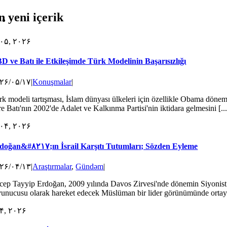
n yeni içerik
۰۵, ۲۰۲۶
D ve Batı ile Etkileşimde Türk Modelinin Başarısızlığı
۲۶/۰۵/۱۷
|
Konuşmalar
|
rk modeli tartışması, İslam dünyası ülkeleri için özellikle Obama döne
e Batı'nın 2002'de Adalet ve Kalkınma Partisi'nin iktidara gelmesini [...
۰۴, ۲۰۲۶
doğan&#۸۲۱۷;ın İsrail Karşıtı Tutumları; Sözden Eyleme
۲۶/۰۴/۱۳
|
Araştırmalar
,
Gündəm
|
cep Tayyip Erdoğan, 2009 yılında Davos Zirvesi'nde dönemin Siyonist re
vunucusu olarak hareket edecek Müslüman bir lider görünümünde ortaya ç
۴, ۲۰۲۶