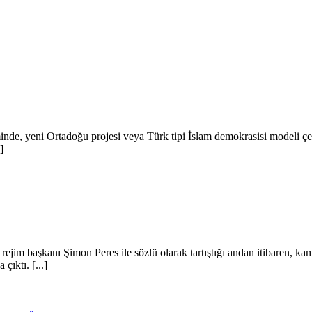
minde, yeni Ortadoğu projesi veya Türk tipi İslam demokrasisi modeli ç
]
jim başkanı Şimon Peres ile sözlü olarak tartıştığı andan itibaren, k
ıktı. [...]