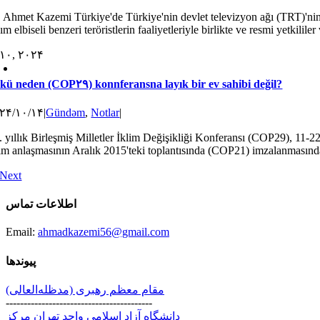
. Ahmet Kazemi Türkiye'de Türkiye'nin devlet televizyon ağı (TRT)'nin 
ım elbiseli benzeri teröristlerin faaliyetleriyle birlikte ve resmi yetkililer 
۱۰, ۲۰۲۴
kü neden (COP۲۹) konnferansna layık bir ev sahibi değil?
۲۴/۱۰/۱۴
|
Gündəm
,
Notlar
|
. yıllık Birleşmiş Milletler İklim Değişikliği Konferansı (COP29), 11-2
lim anlaşmasının Aralık 2015'teki toplantısında (COP21) imzalanmasından 
Next
اطلاعات تماس
Email:
ahmadkazemi56@gmail.com
پیوندها
مقام معظم رهبری (مد‌ظله‌العالی)
-----------------------------------------
دانشگاه آزاد اسلامی واحد تهران مرکز