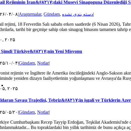
rail Rejiminin İran&#۸۲۱۷;daki Musevi Sinagoguna Düzenlediği S
۲۶/۰۴/۰۸
|
Araştırmalar
,
Gündəm
,
دسته بندی نشده
|
rail rejimi, 18 Ferverdin Salı sabahı erken saatlerde (6 Nisan 2026), Ta
dırılarla, tarihi bir geçmişe sahip olan sinagog binasını tamamen tahrip et
۰, ۲۰۲۵
 Şimdi Türkiye&#۸۲۱۷;nin Yeni Misyonu
۲۵/۱۰/۰۴
|
Gündəm
,
Notlar
|
yonist rejimin ve İngiltere ile Amerika öncüleğindeki Anglo-Sakson akım
çiminde yeniden dizayn faaliyetlerinin yoğunlaşması ve Avrasya'da Rusya i
۰۵, ۲۰۲۵
ldaran Savaşı Trajedisi, Tebriz&#۸۲۱۷;in işgali ve Türklerin Azer
۲۵/۰۵/۲۰
|
Gündəm
,
Notlar
|
rkiye Cumhurbaşkanı Recep Tayyip Erdoğan, Teşkilat Akademisi'nde düz
ınlanmaktadır... Bu topraklardaki bin yıllık tarihimiz de bunu açıkça açığ