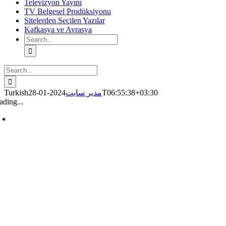
Televizyon Yayını
TV Belgesel Prodüksiyonu
Sitelerden Seçilen Yazılar
Kafkasya ve Avrasya
Search
for:
Search
for:
Turkish
مدیر سایت
2024-01-28T06:55:38+03:30
ading...