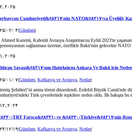
۲, ۲۰۲۵
erbaycan Cumhuriyeti&#۸۲۱۷;nin NATO&#۸۲۱۷;ya Üyeliği; Kafk
۲۵/۰۲/۰۴
|
Gündəm
|
. Ahmed Kazemi, Kıdemli Avrasya Araştırmacısı Eylül 2023'te yaşanan
gemonyasının sağlanması üzerine, özellikle Bakü'nün gelecekte NATO üye
۱, ۲۰۲۵
ldıran Savaşı&#۸۲۱۷;nın Hatırlatıcısı Ankara Ve Bakü için Nede
۲۵/۰۱/۰۷
|
Gündəm
,
Kafkasya ve Avrasya
,
Notlar
|
ireniş Şehitleri"ni anma töreni düzenlendi. Erdebil Büyük Camii'nde dü
huriyeti'ndeki Türk çevrelerinde tepkilere neden oldu. İlk bakışta bu tep
۱۲, ۲۰۲۴
۸۲۲۰;TRT Farsça&#۸۲۲۱; ve &#۸۲۲۰;Türkiye&#۸۲۱۷;nin Reng
۲۴/۱۲/۱۹
|
Gündəm
,
Kafkasya ve Avrasya
,
Notlar
|