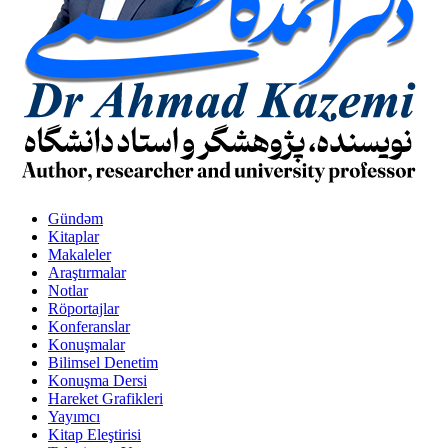
Gündəm
Kitaplar
Makaleler
Araştırmalar
Notlar
Röportajlar
Konferanslar
Konuşmalar
Bilimsel Denetim
Konuşma Dersi
Hareket Grafikleri
Yayımcı
Kitap Eleştirisi