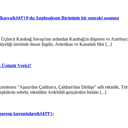
asya&#۸۲۱۷;da Anglosakson Biçiminin bir sonraki aşaması
 Üçüncü Karabağ Savaşı'nın ardından Karabağ'ın düşmesi ve Azerbayc
liği üzerinde duran İngiliz, Amerikan ve Kanadalı fikir [...]
n Üzüntü Verici?
zenlenen "Aşura'dan Çaldran'a, Çaldran'dan Dirilişe" adlı etkinlik, Tür
kilerin sebebi, etkinlikte Ardebilili gençlerden birinin [...]
areng kuruntuları&#۸۲۲۱;