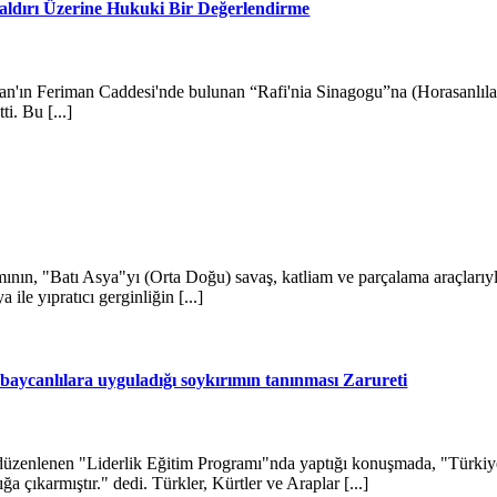
aldırı Üzerine Hukuki Bir Değerlendirme
hran'ın Feriman Caddesi'nde bulunan “Rafi'nia Sinagogu”na (Horasanlılar
ti. Bu [...]
ının, "Batı Asya"yı (Orta Doğu) savaş, katliam ve parçalama araçlarıyl
le yıpratıcı gerginliğin [...]
baycanlılara uyguladığı soykırımın tanınması Zarureti
enlenen "Liderlik Eğitim Programı"nda yaptığı konuşmada, "Türkiye'n
a çıkarmıştır." dedi. Türkler, Kürtler ve Araplar [...]