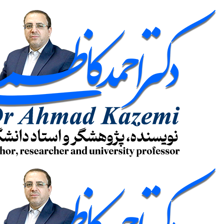
پرش
به
محتوا