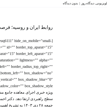
تلویزیونی
,
دیدگاه روز
|
بدون دیدگاه
روابط ایران و روسیه؛ فرصت‌
روابط ایران و روسیه؛ فرصت
چالش‌ها
برنامه‌ تلویزیونی
v/euq6111" hide_on_mobile="small-
lass="" id="" border_top_aparat="15"
arat="15" border_left_aparat="15"
turation="" lightness="" alpha=""
left="" border_radius_top_right=""
s_bottom_left="" box_shadow="no"
vertical="" box_shadow_blur="0"
ویژه خبری اجرای معاهده جامع مشا
سطح راهبردی ارتقا دهد. دکتر احمد
جمعه ۲۸ دی ۱۴۰۳ به