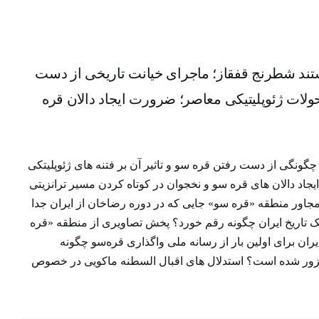
ند
اریخی
ن بر
د شطرنج قفقاز؛ ماجرای خیانت تاریخی از دست
رورت
حولات ژئوپلیتیکی معاصر؛ ضرورت ایجاد دالان قره
ونی
گونگی از دست رفتن قره سو و تاثیر آن بر فتنه های ژئوپلیتکی
ایجاد دالان های قره سو و نخجوان در کوتاه کردن مسیر ترانزیتی
مجاور منطقه «قره سو» جایی که در دوره رضاخان از ایران جدا
لتیک تاریخ ایران چگونه رقم خورد؟ پخش تصاویری از منطقه «قره
ان برای اولین بار از رسانه ملی واگذاری قره‌سو چگونه
گزور شده است؟ استدلال های اقبال السطنه ماکویی در خصوص