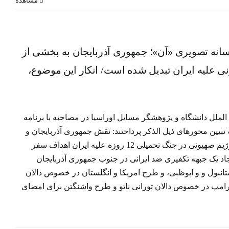
مشاهده
انه
ان به
ژیم
سانه تصویری «آن»؛ جمهوری آذربایجان به بخشی از
 است/
ی علیه ایران تبدیل شده است/ انکار این موضوع،
واهد
لملل دانشگاه و پژوهشگر مسایل اوراسیا در مصاحبه با برنامه
تبیین محورهای ذیل الذکر پرداختند: نقش جمهوری آذربایجان و
ابعاد همکاری شرارت آمیز باکو با رژیم صهیونی در جنگ تحمیلی 12 روزه علیه ایران اهداف سفر
جاد یک جبهه تکفیری ضد ایرانی در جنوب جمهوری آذربایجان
انبول و و ابوظبی، و طرح امریکا و انگلستان در خصوص دالان
 ترامپ در خصوص دالان تورانی ناتو و طرح واشنگتن برای امضای