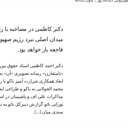
تلویزیونی
,
دیدگاه روز
|
بدون دیدگاه
دکتر کاظمی در مصاحبه با رس
تصویری «آن»؛ جمهوری آذربایج
بخشی از میدان اصلی نبرد ر
دکتر کاظمی در مصاحبه با ر
صهیونی علیه ایران تبدیل شده
میدان اصلی نبرد رژیم صهیون
انکار این موضوع، فاجعه بار خ
فاجعه بار خواهد بود.
بود.
برنامه‌ تلویزیونی
دیدگاه روز
دکتر احمد کاظمی استاد حقوق بین ا
«نامتقارن» رسانه تصویری «آن» به 
محمد الجولانی به باکو و طراحی ای
مذاکرات علی اف و پاشینیان در است
تورانی ناتو گزارش دبیرکل ناتو به
سندی میان [...]