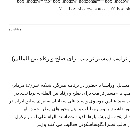
box_shadow="no" box_shadow_horizontal="" box_shadow_
box_shadow_spread="0" box_shado
مشاهده
ترامپ
 بین
 ترامپ (مسیر ترامپ برای صلح و رفاه بین المللی)
ه خبر
دکتر احمد کاظمی پژوهشگر ارشد مسایل اوراسیا با حضور در برنامه میزگرد شبکه خبر (17 مرداد)
امپ یا «مسیر ترامپ برای صلح و رفاه بین المللی» پرداخت. در
یان سید عباس موسوی و سید علی سقائیان سفرای سابق ایران در
ور داشتند. رئوس مطالب و اهم محورهای مطروحه در این
از پنج سال پیش بارها تاکید شده است الهام علی اف و نیکول
در قالب نظم آنگلوساسکونی فعالیت می کنند و [...]