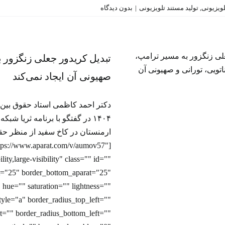
تلویزیونی
,
تولید مستند تلویزیونی
|
بدون دیدگاه
تبدیل کریدور جعلی زنگزور به
تبدیل کریدور جعلی زنگزور به
ترامپ، تغییری در کارکرد ناتو
صهیونی آن ایجاد نمی‌کند
تورانی و صهیونی آن ایجاد نمی
برنامه‌ تلویزیونی
۱۴۰۴ در گفتگو با برنامه ثریا 
ارمنستان در کاخ سفید از منظر ح
ttps://www.aparat.com/v/aumov57"
ity,large-visibility" class="" id=""
at="25" border_bottom_aparat="25"
 hue="" saturation="" lightness=""
yle="a" border_radius_top_left=""
t="" border_radius_bottom_left=""