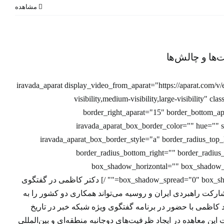
مشاهده
ها و
‌ها و چالش‌ها
[iravada_aparat display_video_from_aparat="https://aparat.com/
visibility,medium-visibility,large-visibility" c
border_right_aparat="15" border_bottom_ap
iravada_aparat_box_border_color="" hue="" sa
iravada_aparat_box_border_style="a" border_radius_top_
border_radius_bottom_right="" border_radiu
box_shadow_horizontal="" box_shadow_
box_shadow_spread="0" box_shadow_color="" box_shadow_style="" /] دکتر کاظمی در گفتگوی
رکت راهبردی ایران و روسیه می‌تواند همکاری دو کشور را به
 کاظمی با حضور در برنامه گفتگوی ویژه شبکه خبر در تاریخ
 تشریح اهمیت این معاهده در ایجاد ظرفیت‌های دوجانبه منطقه‌ای و بین‌المللی