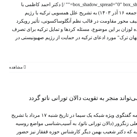
box_shadow_spread="0" box_shadow_color="" box_shadow_style="" /] دکتر احمد کاظمی با
حضور در برنامه میدان شبکه خبر (جمعه ۱۶ آذر ۱۴۰۳) به تشریح علل همسویی ترکیه با رژیم
یف محور مقاومت در قالب نظم آنگلوساکسونی، تأثیر رویکرد
ده لوزان بر این موضوع، مسئله کردها و تمایل ترکیه برای تصرف
ن ترک" مورد ادعای ترکیه در حمایت از رژیم صهیونیستی در
مشاهده
واند منجر به تقویت دالان تورانی ناتو گردد
واند
و گردد
دکتر احمد کاظمی با حضور در برنامه گفتگوی ویژه شبکه یک سیما در تاریخ شنبه ۱۷ مرداد با تشریح
ی زنگزور (دالان تورانی ناتو)، به آسیب‌شناسی مواضع روسیه
امه که دکتر شعیب بهمن دیگر کارشناس حوزه قفقاز نیز حضور