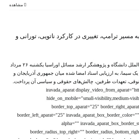
مشاهده
 مسیر ترامپ، تغییری در کارکرد ناتویی، تورانی و
 مسیر
یی،
‌کند
دکتر احمد کاظمی استاد حقوق بین‌الملل دانشگاه و پژوهشگر ارشد مسائل اوراسیا یکشنبه ۲۶ مرداد
شبکه یک سیما، به ارزیابی اسناد امضا شده میان جمهوری آذربایجان و
قوقی، تعهدات طرفین، چالش‌های حقوقی و سیاسی آن پرداخت.
[iravada_aparat display_video_from_aparat="h
hide_on_mobile="small-visibility,medium-visibil
border_top_aparat="25" border_right_apar
border_left_aparat="25" iravada_aparat_box_border_color=""
alpha="" iravada_aparat_box_border_st
border_radius_top_right="" border_radius_bottom_righ