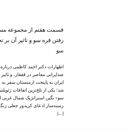
قسمت هفتم از مجموعه مست
شطرنج قفقاز؛ ماجرای خیانت ت
از دست رفتن قره سو و تاثیر آ
قسمت هفتم از مجموعه مستن
تحولات ژئوپلیتیکی معاصر؛ ض
رفتن قره سو و تاثیر آن بر ت
ایجاد دالان قره سو
سو
برنامه‌ تلویزیونی
تولید مستند تلویزی
اظهارات دکتر احمد کاظمی درباره چ
ضدایرانی معاصر در قفقاز، و تاثیر 
ایران به پایتخت ارمنستان سفر به 
شد؛ یکی از تلخ‌ترین اتفاقات ژئوپ
سو» نگین استراتژیک شمال غربی ایر
زمینه‌ساز ادعای کریدور جعلی زن
[...]