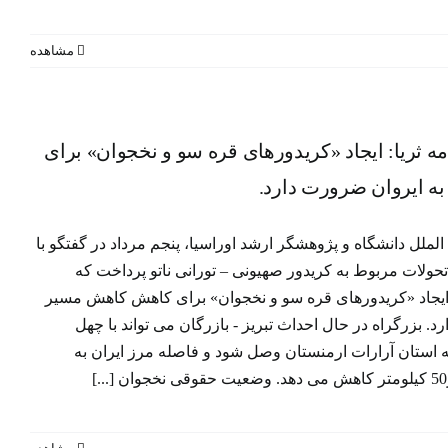
مشاهده
ثریا:
جوان»
مه ثریا: ایجاد «کریدورهای قره سو و نخجوان» برای
ان به
به ایروان ضرورت دارد.
لملل دانشگاه و پژوهشگر ارشد اوراسیا، پنجم مرداد در گفتگو با
یین جدیدترین تحولات مربوط به کریدور صهیونی – تورانی ناتو پرداخت که
یجاد «کریدورهای قره سو و نخجوان» برای کاهش کاهش مسیر
د. بزرگراه در حال احداث تبریز - بازرگان می تواند با چهل
ه استان آرارات ارمنستان وصل شود و فاصله مرز ایران به