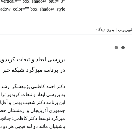
vertical="" box_shadow_blur="0"
w_color="" box_shadow_style="" /]
تلویزیونی
|
بدون دیدگاه
بررسی ابعاد و تبعات کریدور 
(مسیر ترامپ برای صلح و رفاه
بررسی ابعاد و تبعات کریدور
المللی) در برنامه میزگرد شبک
در برنامه میزگرد شبکه خبر
برنامه‌ تلویزیونی
دیدگاه روز
به بررسی ابعاد و تبعات کریدور تر
این برنامه دکتر شعیب بهمن و آقا
جمهوری آذربایجان و ارمنستان حض
میزگرد توسط دکتر کاظمی: چنانچه 
پاشینیان مانند دو لبه قیچی هر دو 