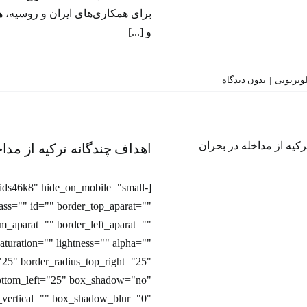
برای همکاری‌های ایران و روسیه، ه
و [...]
تلویزیونی
|
بدون دیدگاه
اهداف چندگانه ترکیه از مد
اهداف چندگانه ترکیه از مداخل
بحران‌ سوریه چیست؟
v/ids46k8" hide_on_mobile="small-
برنامه‌ تلویزیونی
 class="" id="" border_top_aparat=""
om_aparat="" border_left_aparat=""
turation="" lightness="" alpha=""
"25" border_radius_top_right="25"
bottom_left="25" box_shadow="no"
vertical="" box_shadow_blur="0"