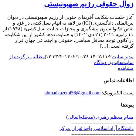
 حقوقی رژیم صهیونیستی
لسات شکایت آفریقای جنوبی از رژیم صهیونیستی در دیوان
بین‌المللی دادگستری (ICJ) در لاهه به اتهام نسل‌کشی در غزه و
نقض «کنوانسیون پیشگیری و مجازات جنایت نسل‌کشی» (۱۹۴۸) از
۱۱ ژانویه ۲۰۲۱ (۲۱ دی ۱۴۰۲) و حمایت ده‌ها کشور از این شکایت،
ون توجه محافل سیاسی، حقوقی و اجتماعی جهان قرار
است. […]
سایت
۱۴۰۲/۱۱/۲ ۱۲:۳۳:۴۰
۱۴۰۲/۱۰/۲۸
|
مطالب برگزیده از
ا
|
بدون دیدگاه
ه
ات تماس
کترونیک:
ahmadkazemi56@gmail.com
عظم رهبری (مد‌ظله‌العالی)
---------------------------------
ه آزاد اسلامی واحد تهران مرکز
---------------------------------