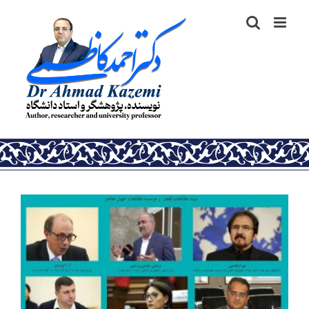
رش
ه
حتوا