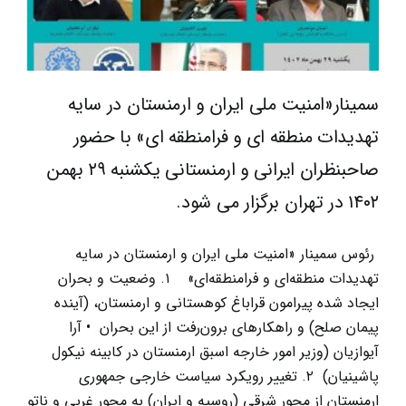
سمینار«امنیت ملی ایران و ارمنستان در سایه
تهدیدات منطقه ای و فرامنطقه ای» با حضور
صاحبنظران ایرانی و ارمنستانی یکشنبه ۲۹ بهمن
۱۴۰۲ در تهران برگزار می شود.
رئوس سمینار «امنیت ملی ایران و ارمنستان در سایه
تهدیدات منطقه‌ای و فرامنطقه‌ای» ۱. وضعیت و بحران
ایجاد شده پیرامون قراباغ کوهستانی و ارمنستان، (آینده
پیمان صلح) و راهکارهای برون‌رفت از این بحران • آرا
آیوازیان (وزیر امور خارجه اسبق ارمنستان در کابینه نیکول
پاشینیان) ۲. تغییر رویکرد سیاست خارجی جمهوری
ارمنستان از محور شرقی (روسیه و ایران) به محور غربی و ناتو