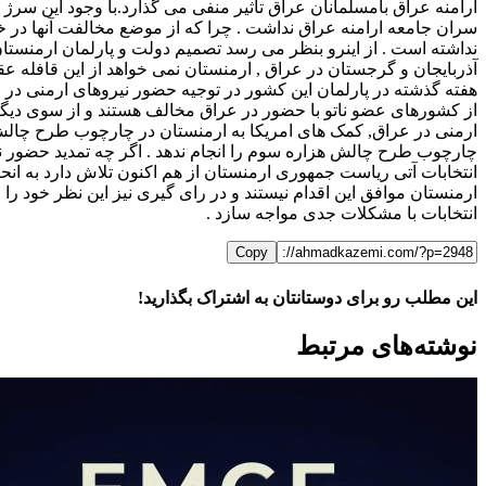
ارامنه عراق بامسلمانان عراق تاثیر منفی می گذارد.با وجود این سرژ
سران جامعه ارامنه عراق نداشت . چرا که از موضع مخالفت آنها در
نداشته است . از اینرو بنظر می رسد تصمیم دولت و پارلمان ارمنست
آذربایجان و گرجستان در عراق , ارمنستان نمی خواهد از این قافله عق
هفته گذشته در پارلمان این کشور در توجیه حضور نیروهای ارمنی در ع
از کشورهای عضو ناتو با حضور در عراق مخالف هستند و از سوی دیگر
ارمنی در عراق, کمک های امریکا به ارمنستان در چارچوب طرح چالش ه
چارچوب طرح چالش هزاره سوم را انجام ندهد . اگر چه تمدید حضور نی
انتخابات آتی ریاست جمهوری ارمنستان از هم اکنون تلاش دارد به انح
ارمنستان موافق این اقدام نیستند و در رای گیری نیز این نظر خود را 
انتخابات با مشکلات جدی مواجه سازد .
Copy
این مطلب رو برای دوستانتان به اشتراک بگذارید!
WhatsApp
Facebook
Telegram
LinkedIn
X
ایمیل
نوشته‌‌های مرتبط