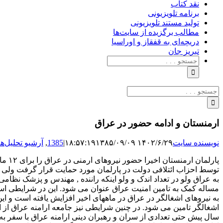
نقد کتاب
برنامه‌ تلویزیونی
تولید مستند تلویزیونی
مطالب برگزیده از سایت‌ها
دریچه‌ای به قفقاز و اوراسیا
تبریزِ جان
جستجو
برای:
جستجو
برای:
ارمنستان و ادامه حضور در عراق
نویسنده سایت
۱۴۰۲/۶/۲۹ ۱۸:۵۷:۱۹
۱۳۸۵/۰۹/۰۹
|
1385
,
آرشیو تحلیل‌ها
پارل
توسط احزاب ائتلافی دولت در پارلمان مورد حمایت قرار گرفت ولی مخ
به عراق ولو در تعداد اندک و ولو اینکه راننده , مهندس و پزشک نظا
مساله کمک به تامین امنیت عراق عنوان می شود. این در شرایطی اس
به نیروهای اشغالگر در عراق در ماههای اخیر افزایش یافته است و این
اشغالگر تامین می شود. در چنین شرایطی نیز جامعه ارامنه عراق از 
سال پیش حتی تعدادی از سران و رهبران دینی ارامنه عراق با سفر به ا