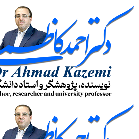
پرش
به
محتوا