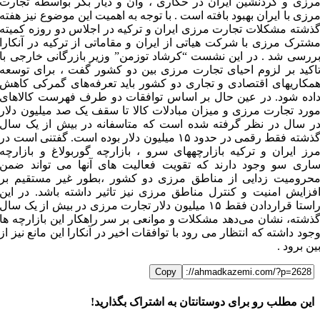
رزی و کردنشین ایران در حکاری ، وان و دیار بکر بواسطه تجارت
رزی با ایران بهبود بافته است . با توجه به اهمیت این موضوع نیز هفته
ذشته مشکلات تجارت مرزی ایران و ترکیه در اجلاس دو روزه کمیته
شترک مرزی با شرکت هیاتی از ایران و مقاماتی از ترکیه در آنکارا
ررسی شد . در این نشست “کرشاد توزمن” وزیر بازرگانی خارجی با
اکید بر لزوم احیای تجارت مرزی بین دو کشور گفت‌ ، برای توسعه
مکاریهای اقتصادی و تجاری دو کشور باید تعرفه‌های گمرکی کاهش
اده شود. در عین حال بر اساس توافقات دو طرف فهرست کالاهای
ورد تجارت مرزی و میزان مبادلات کالا تا سقف یک صد میلیون دلار
ر سال در نظر گرفته شده است که متاسفانه در بیش از یک سال
گذشته فقط رقمی در حدود ۱۵ میلیون دلار بوده است. گفتنی است در
رز ایران و ترکیه بازارچههای سرو ، بازارچه گوربولاغ و بازارچه
اری سو وجود دارند که تقویت فعالیت های آنها می تواند ضمن
حرومیت زدایی از مناطق مرزی دو کشور ،بطور غیر مستقیم بر
فزایش امنیت و کنترل مناطق مرزی نیز تاثیر داشته باشد. در این
راستا قراردادن فقط ۱۵ میلیون دلار تجارت مرزی در بیش از یک سال
ذشته، نشان می‌دهد مشکلات و موانعی بر سر راهکار این بازارچه ها
جود داشته که انتظار می رود با توافقات اخیر در آنکارا این مانع نیز از
ین برود .
Copy
این مطلب رو برای دوستانتان به اشتراک بگذارید!