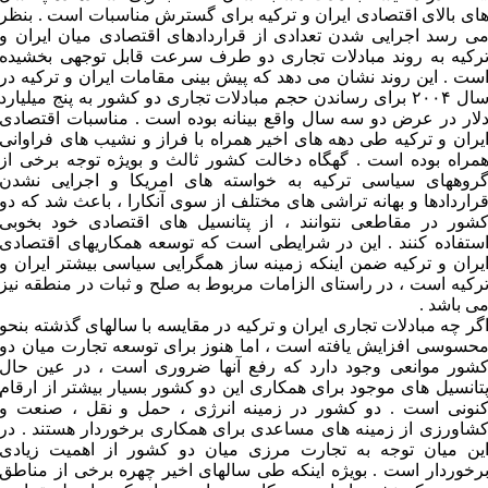
ای بالای اقتصادی ایران و ترکیه برای گسترش مناسبات است . بنظر
ی رسد اجرایی شدن تعدادی از قراردادهای اقتصادی میان ایران و
رکیه به روند مبادلات تجاری دو طرف سرعت قابل توجهی بخشیده
ست . این روند نشان می دهد که پیش بینی مقامات ایران و ترکیه در
سال ۲۰۰۴ برای رساندن حجم مبادلات تجاری دو کشور به پنج میلیارد
لار در عرض دو سه سال واقع بینانه بوده است . مناسبات اقتصادی
یران و ترکیه طی دهه های اخیر همراه با فراز و نشیب های فراوانی
مراه بوده است . گهگاه دخالت کشور ثالث و بویژه توجه برخی از
روههای سیاسی ترکیه به خواسته های امریکا و اجرایی نشدن
راردادها و بهانه تراشی های مختلف از سوی آنکارا ، باعث شد که دو
شور در مقاطعی نتوانند ، از پتانسیل های اقتصادی خود بخوبی
ستفاده کنند . این در شرایطی است که توسعه همکاریهای اقتصادی
یران و ترکیه ضمن اینکه زمینه ساز همگرایی سیاسی بیشتر ایران و
رکیه است ، در راستای الزامات مربوط به صلح و ثبات در منطقه نیز
ی باشد .
گر چه مبادلات تجاری ایران و ترکیه در مقایسه با سالهای گذشته بنحو
حسوسی افزایش یافته است ، اما هنوز برای توسعه تجارت میان دو
شور موانعی وجود دارد که رفع آنها ضروری است ، در عین حال
تانسیل های موجود برای همکاری این دو کشور بسیار بیشتر از ارقام
نونی است . دو کشور در زمینه انرژی ، حمل و نقل ، صنعت و
شاورزی از زمینه های مساعدی برای همکاری برخوردار هستند . در
ین میان توجه به تجارت مرزی میان دو کشور از اهمیت زیادی
رخوردار است . بویژه اینکه طی سالهای اخیر چهره برخی از مناطق