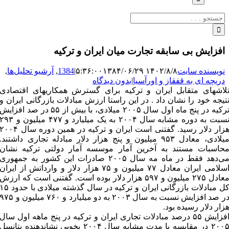
جستجو
برای:
افزایش بی سابقه تجارت میان ایران و ترکیه
نویسنده سایت
۱۴۰۲/۸/۸ ۵:۳۶:۰۰
۱۳۸۴/۰۶/۲۹
|
1384
,
آرشیو تحلیل‌ها
,
دریچه ای به قفقاز و اورآسیا
|
بدون دیدگاه
لاشهای متقابل ایران و ترکیه برای گسترش همکاریهای اقتصادی
تیجه خود را نشان داد . در این راستا ارزش مبادلات بازرگانی ایران و
ترکیه در پنج ماه اول سال ۲۰۰۵ میلادی، با بیش از ۵۵ در صد افزایش
نسبت به دوره مشابه سال ۲۰۰۴ به یک میلیارد و ۴۷۷ میلیون و ۹۳
هزار دلار رسید. گفتنی است ایران و ترکیه در همین دوره سال ۰۰۴
میلادی، معادل ۹۵۳ میلیون و پنج هزار دلار مبادله تجاری داشتند.
حاسبات مستند به آخرین آمار موسسه آمار دولتی ترکیه نشان
می‌دهد فقط در ماه مه سال ۲۰۰۵ صادرات این کشور به جمهوری
اسلامی ایران معادل ۷۷ میلیون و ۷۵ هزار دلار و وارداتش از ایران
معادل ۲۷۵ میلیون و ۵۹۷ هزار دلار بوده است. گفتنی است که ارزش
کل مبادلات بازرگانی ایران و ترکیه در سال گذشته میلادی با حدود 
در صد افزایش نسبت به سال ۲۰۰۳ به دو میلیارد و ۷۶۰ میلیون و ۷۵
زار دلار رسیده بود.
افزایش ۵۵ درصد مبادلات تجاری ایران و ترکیه در پنج ماهه اول سال
۲۰۰۵ در مقایسه با مدت مشابه سال ۲۰۰۴ بخوبی نشاندهنده پتانسل