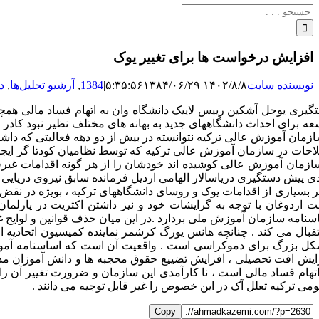
جستجو
برای:
افزایش درخواست ها برای تغییر یوک
نویسنده سایت
۱۴۰۲/۸/۸ ۵:۳۵:۵۶
۱۳۸۴/۰۶/۲۹
|
1384
,
آرشیو تحلیل‌ها
,
د
گیری یوجل آشکین رییس لاییک دانشگاه وان به اتهام فساد مالی همچ
عه برای احداث دانشگاههای جدید به بهانه های مختلف نظیر نبود کا
ازمان آموزش عالی ترکیه نتوانسته در بیش از دو دهه فعالیتی که داش
احات در سازمان آموزش عالی ترکیه که توسط نظامیان کودتا گر ایجاد
ازمان آموزش عالی کوشیده اند خودشان را از هر گونه اقدامات غیرقا
ی پیش دستگیری دریاسالار الهامی اردیل فرمانده سابق نیروی دریایی 
ر بسیاری از اقدامات یوک و روسای دانشگاههای ترکیه ، بویژه در نقض 
ت اردوغان با توجه به گرایشات خود و نیز داشتن اکثریت در پارلم
سنامه سازمان آموزش ملی بردارد .در این میان حذف قوانین و لوایح غیر
قبال می کند . چنانچه هانس یورگ کرشمر نماینده کمیسیون اتحادیه ا
ل بزرگ برای دموکراسی است . واقعیت آن است که اساسنامه آموزش ع
ایش افت تحصیلی ، افزایش تضییع حقوق محجبه ها و دانش آموزان مد
اتهام فساد مالی است ، نا کارآمدی این سازمان و ضرورت تغییر آن را
می ترکیه تعلل آک در این خصوص را غیر قابل توجیه می دانند .
Copy