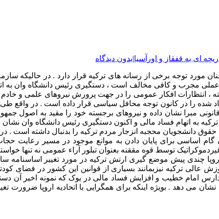
ریچه ای به قفقاز و اورآسیا
|
بدون دیدگاه
نان مورد توجه برخی از رسانه های ترکیه قرار دارد . در حالیکه سا
در عملی مجرب و کافی مخالف است ، دستگیری رئیس دانشگاه وان به ات
ته ، انتظارات افکار عمومی را در جهت پرورش نیروهای علمی و خادم 
 شده را در کانون توجه محافل سیاسی قرار داده است . در واقع طی د
نونی مبرا نشان داده و نیروهای برجسته خود را مقید به اصول جمهور
ترکیه به اتهام فساد مالی و اکنون دستگیری رئیس دانشگاه وان نشان 
حقوق دانشجویان محجبه انزجار مردم ترکیه را بدنبال داشته است . در 
ان گام اساسی برای پایان دادن به موانع موجود در مسیر رعایت حج
دموکراتیک توسط قوه مققنه بعنوان تبلور آراء عمومی نه تنها خواسته م
روپا چندی پیش موضع گیری ارتش ترکیه در مورد تغییر اساسنامه سازم
الی ترکیه نیزبمانند بسیاری از قوانین این کشور در فضای کودتا
ارس امام خطیب و افزایش فساد مالی در یوک که نمونه اخیر آن دستگ
 نشان می دهد . بویژه اینکه برای همگرایی با اتحادیه اروپا ضرورت 