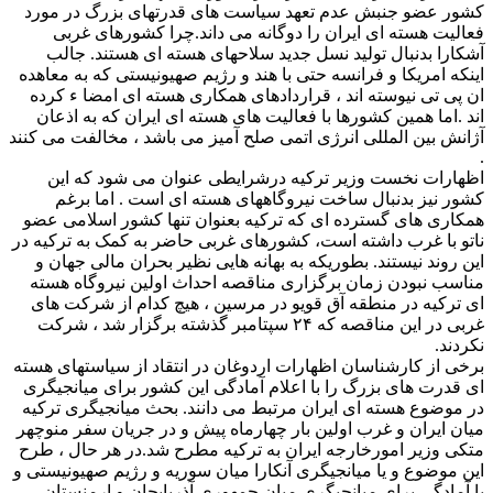
کشور عضو جنبش عدم تعهد سیاست های قدرتهای بزرگ در مورد
فعالیت هسته ای ایران را دوگانه می داند.چرا کشورهای غربی
آشکارا بدنبال تولید نسل جدید سلاحهای هسته ای هستند. جالب
اینکه امریکا و فرانسه حتی با هند و رژیم صهیونیستی که به معاهده
ان پی تی نیوسته اند ، قراردادهای همکاری هسته ای امضا ء کرده
اند .اما همین کشورها با فعالیت های هسته ای ایران که به اذعان
آژانش بین المللی انرژی اتمی صلح آمیز می باشد ، مخالفت می کنند
.
اظهارات نخست وزیر ترکیه درشرایطی عنوان می شود که این
کشور نیز بدنبال ساخت نیروگاههای هسته ای است . اما برغم
همکاری های گسترده ای که ترکیه بعنوان تنها کشور اسلامی عضو
ناتو با غرب داشته است، کشورهای غربی حاضر به کمک به ترکیه در
این روند نیستند. بطوریکه به بهانه هایی نظیر بحران مالی جهان و
مناسب نبودن زمان برگزاری مناقصه احداث اولین نیروگاه هسته
ای ترکیه در منطقه آق قویو در مرسین ، هیچ کدام از شرکت های
غربی در این مناقصه که ۲۴ سپتامبر گذشته برگزار شد ، شرکت
نکردند.
برخی از کارشناسان اظهارات اردوغان در انتقاد از سیاستهای هسته
ای قدرت های بزرگ را با اعلام آمادگی این کشور برای میانجیگری
در موضوع هسته ای ایران مرتبط می دانند. بحث میانجیگری ترکیه
میان ایران و غرب اولین بار چهارماه پیش و در جریان سفر منوچهر
متکی وزیر امورخارجه ایران به ترکیه مطرح شد.در هر حال ، طرح
این موضوع و یا میانجیگری آنکارا میان سوریه و رژیم صهیونیستی و
یا آمادگی برای میانجیگری میان جمهوری آذربایجان و ارمنستان