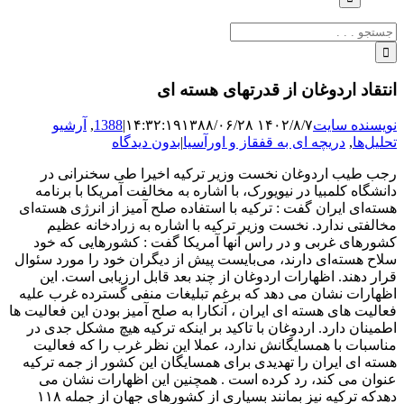
جستجو
برای:
انتقاد اردوغان از قدرتهای هسته ای
نویسنده سایت
۱۴۰۲/۸/۷ ۱۴:۳۲:۱۹
۱۳۸۸/۰۶/۲۸
|
1388
,
آرشیو
تحلیل‌ها
,
دریچه ای به قفقاز و اورآسیا
|
بدون دیدگاه
رجب طیب اردوغان نخست وزیر ترکیه اخیرا طی سخنرانی در
دانشگاه کلمبیا در نیویورک، با اشاره به مخالفت آمریکا با برنامه
هسته‌ای ایران گفت : ترکیه با استفاده صلح آمیز از انرژی هسته‌ای
مخالفتی ندارد. نخست وزیر ترکیه با اشاره به زرادخانه عظیم
کشورهای غربی و در راس آنها آمریکا گفت : کشورهایی که خود
سلاح هسته‌ای دارند، می‌بایست پیش از دیگران خود را مورد سئوال
قرار دهند. اظهارات اردوغان از چند بعد قابل ارزیابی است. این
اظهارات نشان می دهد که برغم تبلیغات منفی گسترده غرب علیه
فعالیت های هسته ای ایران ، آنکارا به صلح آمیز بودن این فعالیت ها
اطمینان دارد. اردوغان با تاکید بر اینکه ترکیه هیچ مشکل جدی در
مناسبات با همسایگانش ندارد، عملا این نظر غرب را که فعالیت
هسته ای ایران را تهدیدی برای همسایگان این کشور از جمه ترکیه
عنوان می کند، رد کرده است . همچنین این اظهارات نشان می
دهدکه ترکیه نیز بمانند بسیاری از کشورهای جهان از جمله ۱۱۸