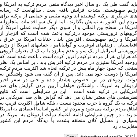
اید گفت طی یک دو سال اخیر دیدگاه منفی مردم ترکیه به امریکا و
ژیم صهیونیستی بشدت افزایش یافته است . سالهاست که رسانه
ای غربگرای ترکیه کوشیده اند وجهه مثبتی و حمایتی از ترکیه برای
ردم این کشور به نمایش بگذارند . اما از یک سو اقدامات متجاوزانه
مریکا در سطح بین المللی و از سوی دیگر حمایت عملی امریکا از
روههای تروریستی موجود درترکیه باعث شده است که انزجار از
مریکا و رژیم صهیونیستی افزایش یابد . جنایات امریکا در عراق ،
فغانستان ، زندانهای ابوغریب و گوانتانامو ، حمایتهای امریکا از رژیم
روریستی اسرائیل از یک سو و عدم مبارزه با پ ک ک بعنوان گروهی
ه هزاران نفر از مردم ترکیه را ترور کرده است ، باعث شده است که
وحیه امریکا ستیزی در مردم ترکیه افزایش یابد . بر اساس یک نظر
نجی که حدود چهار ماه پیش در ترکیه انجام شد اکثریت مردم ترکیه
مریکا را دوست خود نمی داند. پس از آن گفته می شود واشنگتن به
ولت اردوغان در این خصوص هشدار داده و حتی در سفر اخیر
ردوغان به امریکا ، واشنگتن خواهان ازبین بردن گرایش های ضد
مریکایی در ترکیه شده است . این در شرایطی است که نتایج
ظرسنجی های معتبر نشان می دهد که گراش های ضد امریکایی در
رکیه به یک گروه یا حزب محدود نیست ، بلکه شامل اکثریت قریب به
تفاق مردم ترکیه می شود و مردم این کشور اساساً اعتمادی به امریکا
دارند . در چینن شرایطی ادامه اعتماد دولت اردوغان به امریکا در
سیاری از مسایل کلان منطقه بشدت با دیدگاه مردم این کشور
غایرت دارد .