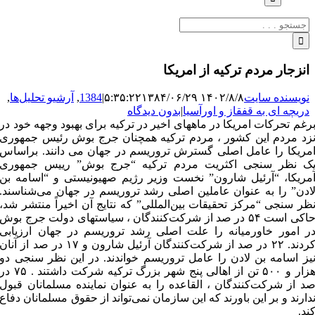
جستجو
برای:
انزجار مردم ترکیه از امریکا
نویسنده سایت
۱۴۰۲/۸/۸ ۵:۳۵:۲۲
۱۳۸۴/۰۶/۲۹
|
1384
,
آرشیو تحلیل‌ها
,
دریچه ای به قفقاز و اورآسیا
|
بدون دیدگاه
رغم تحرکات امریکا در ماههای اخیر در ترکیه برای بهبود وجهه خود در
زد مردم این کشور ، مردم ترکیه همچنان جرج بوش رئیس جمهوری
مریکا را عامل اصلی گسترش تروریسم در جهان می دانند. براساس
ک نظر سنجی اکثریت مردم ترکیه “جرج بوش” رییس جمهوری
مریکا، “آرئیل شارون” نخست وزیر رژیم صهیونیستی و “اسامه بن
ادن” را به عنوان عاملین اصلی رشد تروریسم در جهان می‌شناسند.
ظر سنجی “مرکز تحقیقات بین‌المللی” که نتایج آن اخیراً منتشر شد،
حاکی است ۵۴ در صد از شرکت‌کنندگان ، سیاستهای دولت جرج بوش
ر امور خاورمیانه را علت اصلی رشد تروریسم در جهان ارزیابی
کردند. ۲۲ در صد از شرکت‌کنندگان آرئیل شارون و ۱۷ در صد از آنان
یز اسامه بن لادن را عامل تروریسم خواندند. در این نظر سنجی دو
هزار و ۵۰۰ تن از اهالی پنج شهر بزرگ ترکیه شرکت داشتند . ۷۵ د
د از شرکت‌کنندگان ، القاعده را به عنوان نماینده مسلمانان قبول
دارند و بر این باورند که این سازمان نمی‌تواند از حقوق مسلمانان دفاع
ند.