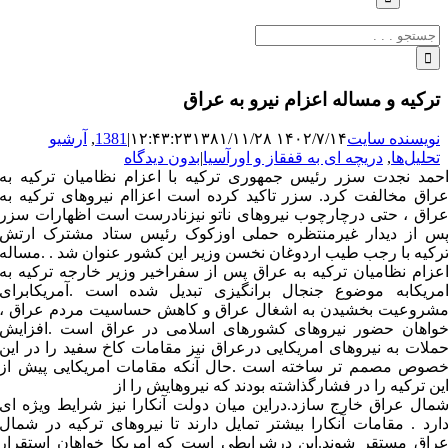
جستجو
برای:
ترکیه و مساله اعزام نیرو به عراق
نویسنده سایت
۱۴۰۲/۷/۱۴ ۱۲:۴۳:۲۳
۱۳۸۱/۱۱/۲۸
|
1381
,
آرشیو
تحلیل‌ها
,
دریچه ای به قفقاز و اورآسیا
|
بدون دیدگاه
حمد نجدت سزر رئیس جمهوری ترکیه با اعزام نظامیان ترکیه به
راق مخالفت کرد. سزر تاکید کرده است اعزاام نیروهای ترکیه به
راق ، حتی درچارچوب نیروهای ناتو نیزنادرست است اظهارات سزر
س از دیدار غیرمنتظره حملی اوزکوک رئیس ستاد مشترک ارتش
رکیه با رجب طیب اردوغان نخسن وزیر این کشور عنوان شد . .مساله
عزام نظامیان ترکیه به عراق پس از سفراخیر وزیر خارجه ترکیه به
مریکابه موضوع جنجال برانگیزی تبدیل شده است .آمریکابرای
شروعیت بخشیدن به اشغال عراق و کاهش حساسیت مردم عراق ،
واهان حضور نیروهای کشورهای اسلامی در عراق است .افزایش
ملات به نیروهای امریکایی درعراق نیز مقامات کاخ سفید را در این
صوص مصمم تر ساخته است .حال آنکه مقامات امریکایی پیش از
ین ترکیه را در فشارگذاشته بودند که نیروهایش را از
مال عراق خارج سازد.دراین میان دولت آنکارا نیز شرایط ویژه ای
ارد . مقامات آنکارا بیشتر تمایل دارند تا نیروهای ترکیه در شمال
راق مستقر شوند.این درشرایطی است که امریکا خواهان استقرار