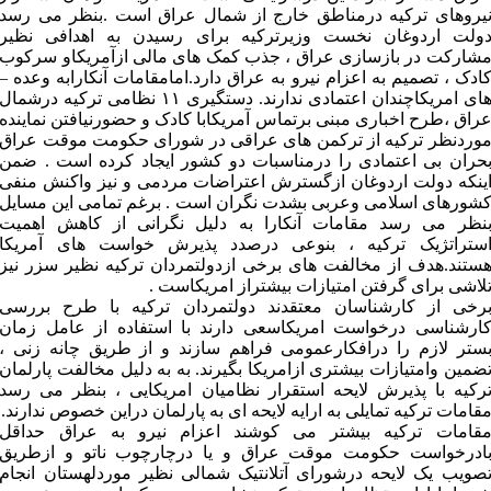
یروهای ترکیه درمناطق خارج از شمال عراق است .بنظر می رسد
ولت اردوغان نخست وزیرترکیه برای رسیدن به اهدافی نظیر
شارکت در بازسازی عراق ، جذب کمک های مالی ازآمریکاو سرکوب
ادک ، تصمیم به اعزام نیرو به عراق دارد.امامقامات آنکارابه وعده –
های امریکاچندان اعتمادی ندارند. دستگیری ۱۱ نظامی ترکیه درشمال
راق ،طرح اخباری مبنی برتماس آمریکابا کادک و حضورنیافتن نماینده
وردنظر ترکیه از ترکمن های عراقی در شورای حکومت موقت عراق
حران بی اعتمادی را درمناسبات دو کشور ایجاد کرده است . ضمن
ینکه دولت اردوغان ازگسترش اعتراضات مردمی و نیز واکنش منفی
شورهای اسلامی وعربی بشدت نگران است . برغم تمامی این مسایل
نظر می رسد مقامات آنکارا به دلیل نگرانی از کاهش اهمیت
ستراتژیک ترکیه ، بنوعی درصدد پذیرش خواست های آمریکا
ستند.هدف از مخالفت های برخی ازدولتمردان ترکیه نظیر سزر نیز
لاشی برای گرفتن امتیازات بیشتراز امریکاست .
رخی از کارشناسان معتقدند دولتمردان ترکیه با طرح بررسی
ارشناسی درخواست امریکاسعی دارند با استفاده از عامل زمان
ستر لازم را درافکارعمومی فراهم سازند و از طریق چانه زنی ،
ضمین وامتیازات بیشتری ازامریکا بگیرند. به به دلیل مخالفت پارلمان
رکیه با پذیرش لایحه استقرار نظامیان امریکایی ، بنظر می رسد
قامات ترکیه تمایلی به ارایه لایحه ای به پارلمان دراین خصوص ندارند.
قامات ترکیه بیشتر می کوشند اعزام نیرو به عراق حداقل
ادرخواست حکومت موقت عراق و یا درچارچوب ناتو و ازطریق
صویب یک لایحه درشورای آتلانتیک شمالی نظیر موردلهستان انجام