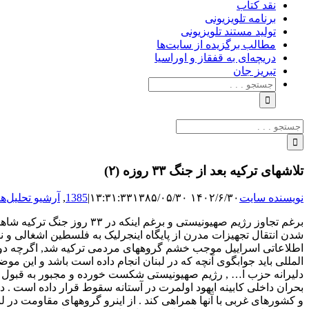
نقد کتاب
برنامه‌ تلویزیونی
تولید مستند تلویزیونی
مطالب برگزیده از سایت‌ها
دریچه‌ای به قفقاز و اوراسیا
تبریزِ جان
جستجو
برای:
جستجو
برای:
تلاشهای ترکیه بعد از جنگ ۳۳ روزه (۲)
نویسنده سایت
۱۴۰۲/۶/۳۰ ۱۳:۳۱:۳۳
۱۳۸۵/۰۵/۳۰
|
1385
,
آرشیو تحلیل‌ها
برغم تجاوز رژیم صهیونیستی
شدن انتقال تجهیزات مدرن از پایگاه اینجرلیک به فلسطین اشغالی و 
اطلاعاتی اسراییل موجب خشم گروههای مردمی ترکیه شد, اگرچه دولت تر
المللی باید جوابگوی آنچه که در لبنان انجام داده است باشد و این مو
دلیرانه حزب ا… , رژیم صهیونیستی شکست خورده و مجبور به قبول 
بحران داخلی کابینه ایهود اولمرت در آستانه سقوط قرار داده است . 
و کشورهای غربی با آنها همراهی کند . از اینرو گروههای مقاومت در ل