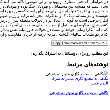
در شرایطی که حتی بسیاری از یهودیها بر این موضوع تاکید می کنند 
نشان دهند که همیشه بین مسلمانان و یهودیان جنگ بوده و یهودیان د
خاخام یهودی افزود: تنها راه حل برای صلح این است که سرزمین فلس
هوشمند و نیز مساله پ ک ک و مذاکرات محرمانه ترکیه و رژیم صهیونیس
آنکارا درصدد است به گونه ای فعال تر در تحولات منطقه پس از برق
کشورشان به گونه ای مستقل از سیاست های منطقه ای آمریکا و رژیم ص
کند , اما آنکارا زمانی خواهد توانست در تحولات خاورمیانه نقش پایدا
که برغم تبلیغات سالهای گذشته , مردم ترکیه از جریان مقاومت و آ
Copy
این مطلب رو برای دوستانتان به اشتراک بگذارید!
WhatsApp
Facebook
Telegram
LinkedIn
X
ایمیل
نوشته‌‌های مرتبط
نگاهی به مجمع گازی مدیترانه شرقی
آلبوم عکس
نگاهی به مجمع گازی مدیترانه شرقی