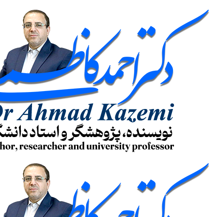
پرش
به
محتوا