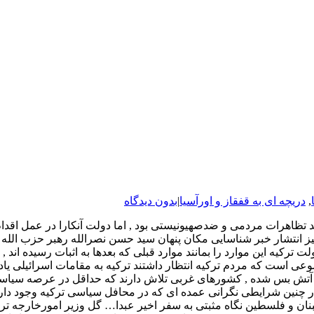
,
دریچه ای به قفقاز و اورآسیا
|
بدون دیدگاه
 و برغم اینکه در ۳۳ روز جنگ ترکیه شاهد تظاهرات مردمی و ضدصهیونیستی بود , اما دولت 
نیز انتشار خبر شناسایی مکان پنهان سید حسن نصرالله رهبر حزب الل
کیه این موارد را بمانند موارد قبلی که بعدها به اثبات رسیده اند 
ضوعی است که مردم ترکیه انتظار داشتند ترکیه به مقامات اسرائیلی یادآ
آتش بس شده , کشورهای غربی تلاش دارند که حداقل در عرصه سیاسی 
در چنین شرایطی نگرانی عمده ای که در محافل سیاسی ترکیه وجود دارد 
بنان و فلسطین نگاه مثبتی به سفر اخیر عبدا… گل وزیر امورخارجه ترکی