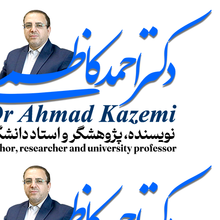
پرش
به
محتوا