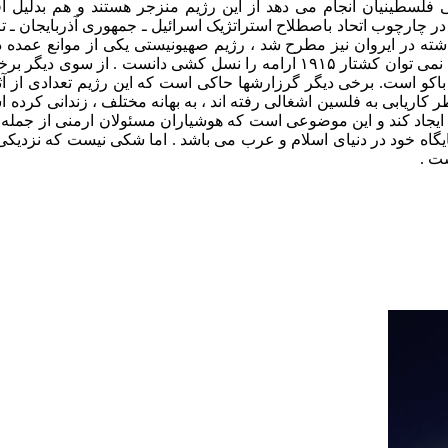
فلسطینیان انجام می دهد از این رژیم منزجر هستند و هم بدلیل اق
رچوب اتحاد باصطلاح استراتژیک اسرائیل ـ جمهوری آذربایجان ـ ترکی
ریوکا کوهن سفیر این رژیم در ایروان در فوریه سال ۲۰۰۲ تاکید کرد ، که نمی توان کشتار
هوری آذربایجان و فروش هواپیمای بدون شرنیسن هرمس ـ۵۰۰ به باکو است. برخی دیگر گرزارشها حاکی است 
طر کاریابی به فلسین اشغالی رفته اند ، به بهانه مختلف ، زندانی کر
ل ایجاد کند و این موضوعی است که هوشیاران مسئولان ارمنی از جمل
گاه خود در دنیای اسلام و عرب می باشد . اما شکی نیست که نزدیکی 
ست .