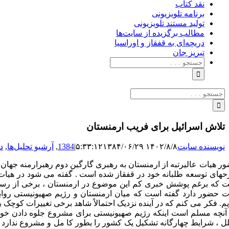
نقد کتاب
برنامه‌ تلویزیونی
تولید مستند تلویزیونی
مطالب برگزیده از سایت‌ها
دریچه‌ای به قفقاز و اوراسیا
تبریزِ جان
جستجو
برای:
جستجو
برای:
تلاش اسرائیل برای فریب ارمنستان
نویسنده سایت
۱۴۰۲/۸/۸ ۵:۳۳:۱۲
۱۳۸۴/۰۶/۲۹
|
1384
,
آرشیو تحلیل‌ها
,
د
ر هیات عالیرتبه از ارمنستان به رهبری گارگین دوم رهبرارمنه جها
های توسعه طلبانه خود در قفقاز شده است . گفته می شود در هیات 
 که برغم پوشش خبری کم این موضوع در ارمنستان ، برخی از رسانه 
ت حضور دارد گفته است که میان ارمنستان و رژیم صهیونیستی روا
یم. فکر می کنم که در آینده نزدیک احتمالاً شاهد برخی تغییرات کوچک ب
 آنچه مسلم است اینکه رژیم صهیونیستی برای مشروع جلوه دادن خو
لل ، شرایط چهارگانه تشکیل یک کشور را بطور کا مل و مشروع ندارد و