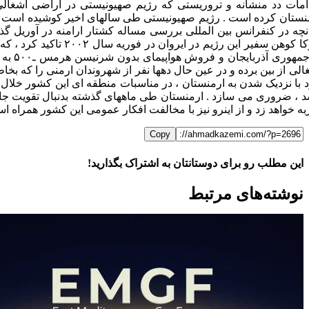
امات دد منشانه و تروریستی که رژیم صهیونیستی در اراضی اشغالی 
نستان کرده است . رژیم صهیونیستی طی سالهای اخیر کوشیده است در چا
به جم
الی از بین برده و در عین حال دهها نفر از شهروندان ارمنی را که بخا
د با نزدیک شدن به ارمنستان ، در مناسبات منطقه ای این کشور خلا
د ، ضروری می سازد . ارمنستان طی ماههای گذشته بدنبال تقویت جای
ه خواهد زد و از اینرو نیز با مخالفت افکار عمومی این کشور همراه ا
Copy
این مطلب رو برای دوستانتان به اشتراک بگذارید!
WhatsApp
Facebook
Telegram
LinkedIn
X
ایمیل
نوشته‌‌های مرتبط