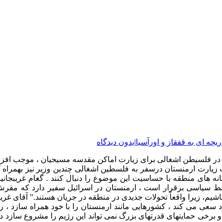
ریچه ای به قفقاز و اورآسیا
|
بدون دیدگاه
ن در فلسیطن اشغالی برای زیارت اماکن مقدسه مسیحیان ، موجب افز
زیارت ارمنستان درسفر به فلسطین اشغالی چندین وزیر نیز بهمراه
های منطقه با حساسیت این موضوع را دنبال کنند . گغام غریبجانیا
بط سیاسی برقرار است ، ارمنستان در اسرائیل سفیر دارد که مقرش
اشیم، زیرا واقعاً تحولات جدیدی در منطقه در جریان هستند.” آقای غری
د سعی می کند ، کشورهایی مانند ارمنستان را با خود همراه سازد
 برخی حمایتهای قدرتهای بزرگ نمی تواند این رژیم را مشروع سازد د 