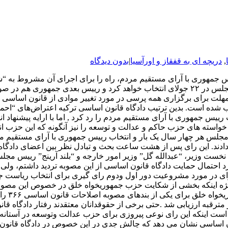
,
دریچه ای به قفقاز و اورآسیا
|
بدون دیدگاه
س جمهوری با آرای مستقیم مردم، راه را برای اجرای آن مشروط به “شرا
شورای عالی انتخابات، روز ۲۱ اکتبر آینده انتخاب شده است. بدین ترتیب دادگاه قانون اسا
رییس جمهوری با آرای مستقیم مردم را رد کرد , اما با ارایه پیشنها
 خواسته های حزب حاکم و عدالت و توسعه را نیز آنگونه که این حزب ا
لس هر چهار سال یک بار و انتخاب رییس جمهوری با آرای مستقیم مرد
ند. این رای پس از هشت ساعت بحث و تبادل نظر بین اعضای دادگاه
ت وزیر، “عبدالله گل” وزیر امور خارجه و “بلند آرینج” رییس مجلس 
احتمال حمایت دادگاه قانون اساسی از این مصوبه تردید داشتم، ولی 
ه به تفسیر بی سابقه ای که دادگاه قانون اسای از حدنصاب ۳۶۷ رای در مورد مشروعیت دور اول ودوم رای 
رقبه ارزیابی شد .حتی برخی از حقوقدانان معتقدند رفتار دادگاه قان
است اینکه این رای نوعی پیروزی برای حزب عدالت وتوسعه در آستانه
نون اساسی نشان می دهد که چالش جدی در این خصوص در دادگاه قانون