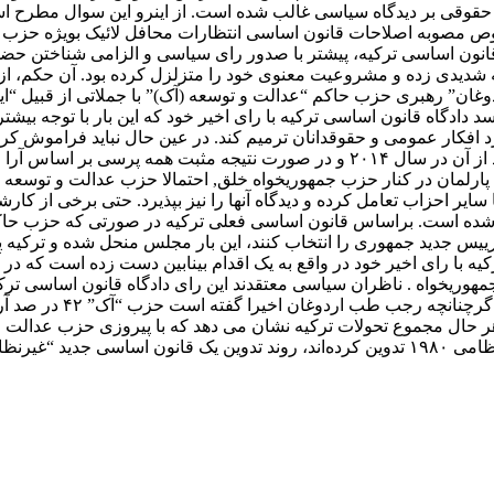
ه حقوقی بر دیدگاه سیاسی غالب شده است. از اینرو این سوال مطرح 
وص مصوبه اصلاحات قانون اساسی انتظارات محافل لائیک بویژه حزب ج
شدیدی زده و مشروعیت معنوی خود را متزلزل کرده بود. آن حکم، از ا
ان” رهبری حزب حاکم “عدالت و توسعه (آک)” با جملاتی از قبیل “
سد دادگاه قانون اساسی ترکیه با رای اخیر خود که این بار با توجه بی
د افکار عمومی و حقوقدانان ترمیم کند. در عین حال نباید فراموش ک
عدالت وتوسعه نه رئیس جمهوری جدید ترکیه بلکه رئیس جمهوری بعد از آن در سال ۲۰۱۴
سایر احزاب تعامل کرده و دیدگاه آنها را نیز بپذیرد. حتی برخی از کارش
ه است. براساس قانون اساسی فعلی ترکیه در صورتی که حزب حاکم و 
 رییس جدید جمهوری را انتخاب کنند، این بار مجلس منحل شده و ترکیه ی
کیه با رای اخیر خود در واقع به یک اقدام بینابین دست زده است ک
خواه . ناظران سیاسی معتقدند این رای دادگاه قانون اساسی ترکیه ا
. چرا که انتخاب رئیس جم
ر حال مجموع تحولات ترکیه نشان می دهد که با پیروزی حزب عدالت و 
وارشده است .