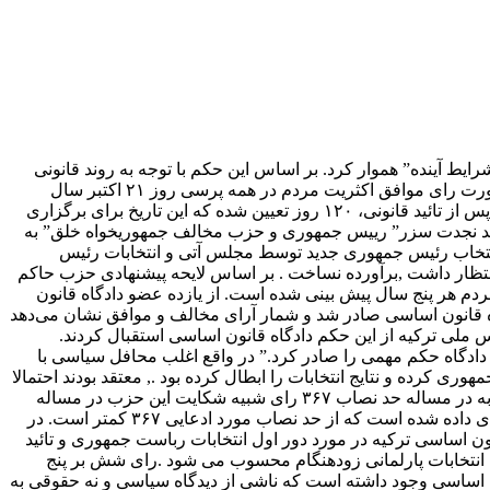
یط آینده” هموار کرد. بر اساس این حکم با توجه به روند قانونی
کنونی، رییس جدید جمهوری را مجلس آتی پس از برگزاری انتخابات مجلس در ۲۲ جولای انتخاب خواهد کرد و رییس بعدی جمهوری هم در صورت رای موافق اکثریت مردم در همه پرسی روز ۲۱ اکتبر سال
جاری میلادی، در سال ۲۰۱۴ میلادی با آرای مردم انتخاب خواهد شد. مهلت برای برگزاری همه پرسی در مورد تغییر موادی از قانون اساسی پس از تائید قانونی، ۱۲۰ روز تعیین شده که این تاریخ برای برگزاری
سی ترکیه اعتراض‌های “احمد نجدت سزر” رییس جمهوری و حزب مخالف جمهوریخواه خلق” به
د انتخاب رئیس جمهوری جدید توسط مجلس آتی و انتخابات رئیس
نتظار داشت ,برآورده نساخت . بر اساس لایحه پیشنهادی حزب حاکم
م هر پنج سال پیش بینی شده است. از یازده عضو دادگاه قانون
 قانون اساسی صادر شد و شمار آرای مخالف و موافق نشان می‌دهد
ملی ترکیه از این حکم دادگاه قانون اساسی استقبال کردند.
دادگاه حکم مهمی را صادر کرد.” در واقع اغلب محافل سیاسی با
گیری برای انتخاب ریاست جمهوری کرده و نتایج انتخابات را ابطال کرده بود ., معتقد بودند احتمالا
این دادگاه مصوبه اصلاحات قانون اساسی را نیز ابطال خواهد کرد. بویژه اینکه بخشی از شکایت حزب جمهوریخواه خلق در خصوص این مصوبه در مساله حد نصاب ۳۶۷ رای شبیه شکایت این حزب در مساله
دور اول انتخابات ریاست جمهوری بود . بر اساس شکایت حزب جمهوریخواه خلق برای یکی از بندهای مصوبه اصلاحات قانون اساسی ۳۶۶ رای داده شده است که از حد نصاب مورد ادعایی ۳۶۷ کمتر است. در
ون اساسی ترکیه در مورد دور اول انتخابات رباست جمهوری و تائید
 انتخابات پارلمانی زودهنگام محسوب می شود .رای شش بر پنج
 اساسی وجود داشته است که ناشی از دیدگاه سیاسی و نه حقوقی به