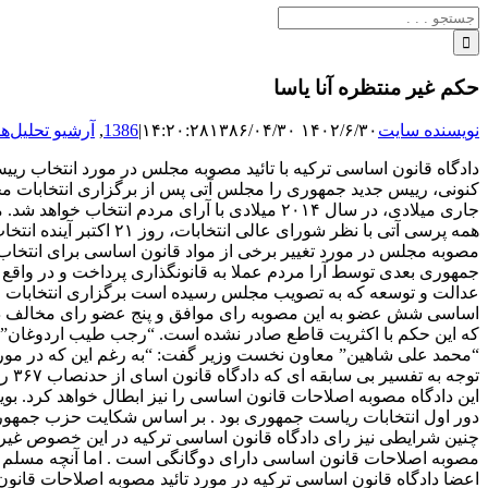
جستجو
برای:
حکم غیر منتظره آنا یاسا
نویسنده سایت
۱۴۰۲/۶/۳۰ ۱۴:۲۰:۲۸
۱۳۸۶/۰۴/۳۰
|
1386
,
آرشیو تحلیل‌ها
دادگاه قانون اساسی ترکیه با تائید مصوبه مجلس در مورد انتخاب ریی
همه پرسی آتی با نظر 
مصوبه مجلس در مورد تغییر برخی از مواد قانون اساسی برای انتخاب 
جمهوری بعدی توسط آرا مردم عملا به قانونگذاری پرداخت و در واقع
عدالت و توسعه که به تصویب مجلس رسیده است برگزاری انتخابات مج
اساسی شش عضو به این مصوبه رای موافق و پنج عضو رای مخالف داد
که این حکم با اکثریت قاطع صادر نشده است. “رجب طیب اردوغان” نخس
“محمد علی شاهین” معاون نخست وزیر گفت: “به رغم این که در مورد 
توج
چنین شرایطی نیز رای دادگاه قانون اساسی ترکیه در این خصوص غیر مت
مصوبه اصلاحات قانون اساسی دارای دوگانگی است . اما آنچه مسلم 
اعضا دادگاه قانون اساسی ترکیه در مورد تائید مصوبه اصلاحات قا