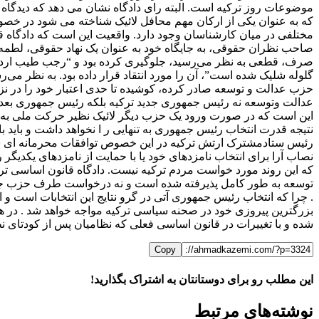
موضوعات روز ترکیه است. البته رای دادگاه نشان می دهد که دیدگا
که به عنوان یکی از ارکان مهم محافل لائیک شناخته می شود در خص
صاحب نظران حقوقی، به جایگاه خود به عنوان یک نهاد حقوقی، لطمه 
صرف، قطعی به نظر می‌رسید، جلوگیری کرده بود و “رجب طیب اردوغ
گلوله شلیک شده است”، آن را مورد انتقاد قرار داده بود. به نظر می‌ر
حزب عدالت و توسعه صادر کرده، کوشیده تا حدی اعتبار خود را در نز
نتیجه قدرت انتخاب رئیس جمهوری به تنهایی ر ا نخواهد داشت و باید با 
رئیس ستادمشترک ارتش ترکیه در این خصوص توافقات محرمانه ای شد
نصاب آرا برای انتخاب نامزدهای خود یا با حمایت از نامزدهای یکدیگر
که این روند مورد خواست مردم ترکیه نیست. دادگاه قانون اساسی تر
توسعه به طور کامل پذیرفته شده است و نه درخواست طرف حزب جمهوری
بزرگترین پیروزی خود در صحنه سیاسی ترکیه مواجه خواهد شد . در ه
شده و با تغییرات در قانون اساسی فعلی که نظامیان پس از کودتای نظامی ۱۹۸۰ تدوین کرده‌اند، روند تدوین یک قانون اساسی جدید “غیرنظامی‌تر” هم
Copy
این مطلب رو برای دوستانتان به اشتراک بگذارید!
WhatsApp
Facebook
Telegram
LinkedIn
X
ایمیل
نوشته‌‌های مرتبط