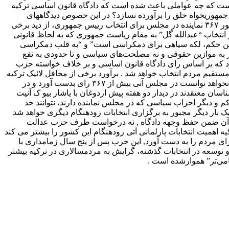
است که چه عواملی باعث شده است که دادگاه قانون اساسی ترکیه
مهوریخواه خلق را برآورده نسازد؟ در این خصوص دیدگاههای
مختلفی در میان کارشناسان وجود دارد. واقعیت این است که دادگاه قانون اساسی ترکیه، پیشتر با صدور رای سیاسی و الزامی شناختن حضور ۳۶۷ نماینده در مجلس برای انتخاب رییس جمهوری، از دید برخی
نتخاب “عبدالله گل” به مقام ریاست جمهوری که به لحاظ قانونی
این حکم، لکه سیاهی برای دمکراسی است” و “به قلب دمکراسی
شتر به موازین حقوقی و نه مصلحت‌های سیاسی و تا حدودی به نفع
رد که بر اساس رای دادگاه قانون اساسی و بر خلاف خواسته حزب
 و در صورت نتیجه مثبت همه پرسی بر اساس آرا مستقیم مردم انتخاب خواهد شد . برآورد برخی از محافل لائیک ترکیه
این است که در صورت ورود یک حزب دیگر لائیک نظیر حرکت ملی به پارلمان در کنار حزب جمهوریخواه خلق, احتمالا حزب عدالت و توسعه نخواهد توانست در مجلس آتی بیش از ۳۶۷ رای بدست آورد و در
ناسان معتقدند در دیدار دو هفته پیش اردوغان با یاشار بیو ک آنیت
دیگر احزاب سیاسی که در مجلس نماینده دارند، نتوانند حد
ک بار دیگر مجبور به برگزاری انتخابات زودهنگام دیگری خواهد شد
ه در آن ضمن حفظ وجهه دادگاه , نه درخواست طرف حزب عدالت
همیت انتخابات پارلمانی آتی زودهنگام این کشور را بیشتر می کند
هوری آتی در گرو نتایج این انتخابات است و اگرچنانچه رجب طب اردوغان اخیرا گفته است حزب “آک” ۴۲ در صد آرای مردم را به دست ‌آورد, این حزب پس از پنج سال زمامداری با
توسعه در انتخابات گذشته، گرایش به مردمسالاری در ترکیه بیشتر