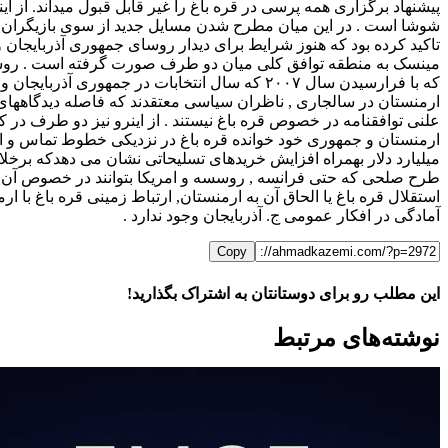
پیشنهاد برگزاری همه پرسی در قره باغ را غیر قابل قبول میداند. ا
شوشا است . در این میان مطرح شدن مسایل جدید از سوی بازیگران از 
تاکید کرده بود که هنوز شرایط برای دیدار روسای جمهوری آذربایجان و
که با فرارسیدن سال ۲۰۰۷ که سال انتخابات در ج
ارمنستان در سالجاری , ناظران سیاسی معتقدند که فاصله دیدگاههای 
علنی توافقنامه در خصوص قره باغ نیستند . از اینرو نیز دو طرف در ک
ارمنستان و جمهوری خود خوانده قره باغ در نزدیکی خطوط تماس و اظ
میلیارد دلار بهمراه افزایش خریدهای تسلیحاتی نشان می دهدکه برخل
طرح صلحی که حتی فرانسه , روسسه و امریکا بتوانند در خصوص آن تو
استقلال قره باغ یا الحاق آن به ارمنستان, ارتباط زمینی قره باغ با
آمادگی در افکار عمومی ج. آذربایجان وجود ندارد .
Copy
این مطلب رو برای دوستانتان به اشتراک بگذارید!
WhatsApp
Facebook
Telegram
LinkedIn
X
ایمیل
نوشته‌‌های مرتبط