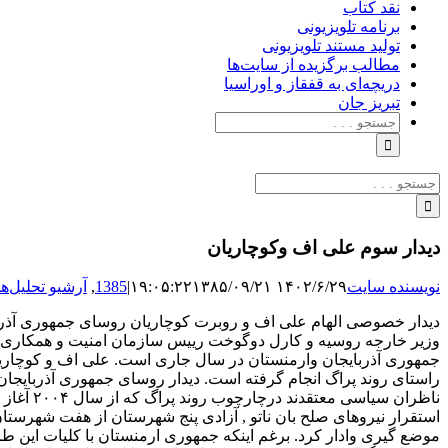
نقد کتاب
برنامه‌ تلویزیونی
تولید مستند تلویزیونی
مطالب برگزیده از سایت‌ها
دریچه‌ای به قفقاز و اوراسیا
تبریزِ جان
جستجو
برای:
جستجو
برای:
دیدار سوم علی اف وکوچاریان
نویسنده سایت
۱۴۰۲/۶/۲۹ ۱۹:۰۵:۲۲
۱۳۸۵/۰۹/۲۱
|
1385
,
آرشیو تحلیل‌ها
دیدار خصوصی الهام علی اف و روبرت کوچاریان روسای جمهوری آذرب
وزیر خارجه روسیه و کارل دوگوخت رییس سازمان امنیت و همکاری ارو
جمهوری آذربایجان وارمنستان در سال جاری است. علی اف و کوچاریان د
راستای روند پراگ انجام گرفته است. دیدار روسای جمهوری آذربایج
ناظران 
استقرار نیروهای صلح بان ناتو , آزادی پنج شهرستان از هفت شهرستا
موضع گیری وادار کرد. برغم اینکه جمهوری ارمنستان با کلیات این 