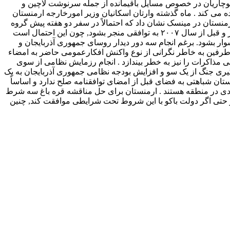
 کوچاریان در خصوص مسایل باقیمانده از جمله سرنوشت لاچین و
 می کند . ماه گذشته وارتان اسکانیان وزیر امورخارجه ارمنستان
رمنستان در مینسک نشان داد که احتمالاً در سفر دو هفته پیش گروه
مینسک به منطقه توافق کلی میان دو طرف صورت گرفته است . روسای گروه مینسک تلاش دارند که مذاکرات صلح قره باغ هر چه سریعتر و قبل از سال ۲۰۰۷ به توافقی منجر بشود, چون این احتمال است
 توافق دشوار بشود. برغم انجام سه دور دیدار روسای جمهوری آذربایجان و
ز طرفین به خاطر نگرانی از نوع واکنش افکارعمومی حاضر به امضاء
ی مذاکرات را نیز به خطر بیندازد . انجام رزمایش نظامی از سوی
یری جنگ از یک سو و افزایش بودجه نظامی جمهوری آذربایجان به یک
ان شباهتی به فضای قبل از امضای توافقنامه صلح ندارد و اساساً
ضادی در منطقه هستند . ارمنستان برای حل مناقشه قره باغ سه شرط
ت و حتی اگر دولت باکو با این شروط تحت شرایطی موافقت کند, چنین