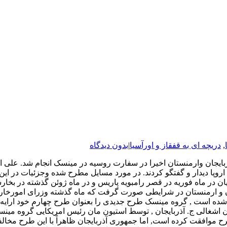
,
دریچه ای به قفقاز و اورآسیا
|
بدون دیدگاه
ایجان وارمنستان اخیرا در سفارت روسیه در مینسک انجام شد. علی 
پا دیدار و گفتگو کردند. در مورد مسایل مطرح شده وجزئیات در این 
ر ماه فوریه در قصر رامبویه پاریس و در ماه ژوئن گذشته در بخارست د
ان و ارمنستان در شرایطی صورت گرفت که ماه گذشته وزرای امورخارج
سیاسی معتقدند درچارچوب روند پراگ که از سال ۲۰۰۴ آغاز شده است , گروه مینسک طرح جدیدی را بع
ن اشغالی ج. آذربایجان , توسط استیون مان رئیس امریکایی گروه مینس
طرح موافقت کرده است, اما جمهوری آذربایجان ظاهراً با این طرح مخ