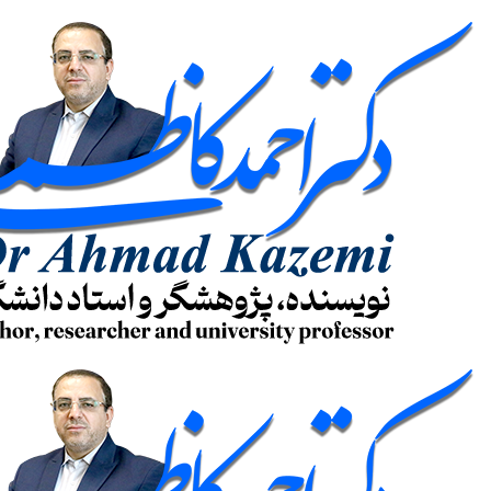
پرش
به
محتوا