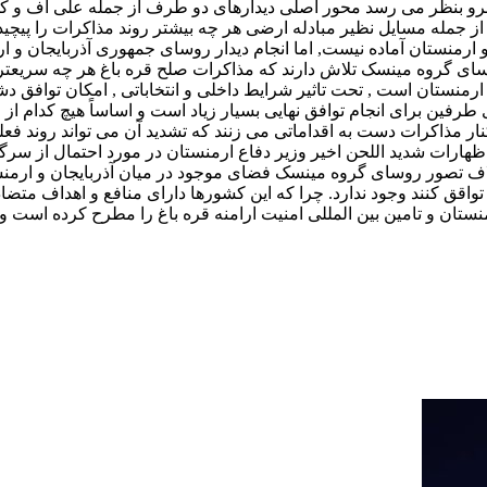
ز اینرو بنظر می رسد محور اصلی دیدارهای دو طرف از جمله علی اف و
جمله مسایل نظیر مبادله ارضی هر چه بیشتر روند مذاکرات را پیچیده
 ارمنستان آماده نیست, اما انجام دیدار روسای جمهوری آذربایجان و ا
مهوری آذربایجان و ارمنستان است , تحت تاثیر شرایط داخلی و انتخاباتی , امکان
طرفین برای انجام توافق نهایی بسیار زیاد است و اساساً هیچ کدام ا
نار مذاکرات دست به اقداماتی می زنند که تشدید آن می تواند روند فعل
هارات شدید اللحن اخیر وزیر دفاع ارمنستان در مورد احتمال از سرگ
اف تصور روسای گروه مینسک فضای موجود در میان آذربایجان و ارمنست
اقق کنند وجود ندارد. چرا که این کشورها دارای منافع و اهداف مت
 ارمنستان و تامین بین المللی امنیت ارامنه قره باغ را مطرح کرده اس