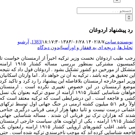
جستجو
برای:
رد پیشنهاد اردوغان
نویسنده سایت
۱۴۰۲/۸/۷ ۱۸:۱۷:۳۰
۱۳۸۳/۰۶/۲۸
|
1383
,
آرشیو
تحلیل‌ها
,
دریچه ای به قفقاز و اورآسیا
|
بدون دیدگاه
جب طیب اردوغان نخست وزیر ترکیه اخیراً از ارمنستان خواست تا
کمیسیون مشترکی بمنظور بررسی مساله کشتار ۱۹۱۵ ارامنه
تشکل از مورخین دو کشور تشکیل بشود . اردوغان قول داد که نتیجه
ین تحقیق هر چه باشد ، ترکیه به آن تن خواهد داد . اما وارتان اسکانیان
زیر امورخارجه ارمنستان بلافاصله این پیشنهاد را رد کرد و تاکید کرد
وضع ارمنستان در این خصوص تغییری نکرده است . ارمنستان
خواهان شناسایی کشتار ۱۹۱۵ ارامنه از سوی ترکیه بعنوان یک نسل
شی و فاجعه است . این درشرایطی است که ترکیه معتقد است که
اولاً رقم ۵/۱ میلیون کشته ارمنی در جنگ جهانی اول توسط ترکهای
ثمانی درست نیست و ثانیا دهها هزار ارمنی قربانی درگیری جناحی
دند که هزاران ترک نیز قربانی آن شدند . مساله شناسایی جهانی
کشتار ۱۹۱۵ ارامنه ، یکی از اولویت های سیاست خارجی ارمنستان
می باشد. اغلب کشورهای اروپایی کشتار ۱۹۱۵ ارامنه رابعنوان یک
اجعه شناسایی کرده اند که موجب ناخرسندی ترکیه شده است . حتی