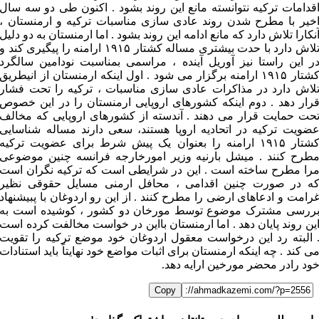
قدامات ترکیه نتوانسته مانع این روند بشود . اکنون طی دو سه سال
خیر با مطرح شدن روند عادی سازی مناسبات ترکیه و ارمنستان ،
نکارا تلاش دارد که مانع ادامه این روند بشود . اما ارمنستان به دو دلیل
تلاش دارد با حدت بیشتری مساله کشتار ۱۹۱۵ ارامنه را پیگیری کند و
ر این راستا نیز آوریل آینده ، مراسمی بمناسبت نودامین سالگرد
کشتار ۱۹۱۵ ارامنه برگزار می شود . اول اینکه ارمنستان از انیطریق
لاش دارد در مذاکرات عادی سازی مناسبات ، ترکیه را تحت فشار
رار دهد . دوم اینکه کشورهای اروپایی ارمنستان را در این خصوص
حت حمایت قرار می دهند . آندسته از کشورهای اروپایی که مخالف
ضویت ترکیه در اتحادیه اروپا هستند، سعی دارند مساله شناسایی
کشتار ۱۹۱۵ ارامنه را بعنوان یک پیش شرط برای عضویت ترکیه
طرح کنند . میشل بارنیه وزیر امورخارجه فرانسه چنین موضوعی
را مطرح ساخته است . این در شرایطی است که ترکیه نگران است
ه در صورت چنین اقدامی ، محافل ارمنی مسایل حقوقی نظیر
رامت و ادعاهای ارضی را مطرح کنند . از این رو اردوغان با پبیشنهاد
ررسی مشترک موضوع توسط مورخان دو کشور ، کوشیده است به
ین روند پایان دهد . اما ارمنستان بااین در خواست مخالفت کرده است
 البته رد این درخواست معقول اردوغان خود موضع ترکیه را تقویت
ی کند . چه اینکه ارمنستان برای اثبات مواضع خود نهایتاً باید استنادات
ود رادر محضر مورخین ارایه دهد.
Copy