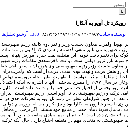
جستجو
برای:
رویکرد تل آویو به آنکارا
نویسنده سایت
۱۴۰۲/۸/۷ ۱۸:۱۷:۲۶
۱۳۸۳/۰۶/۲۸
|
1383
,
آرشیو تحلیل‌ها
,
 ایهودا اولمرت معاون نخست وزیر و نفر دوم کابینه رژیم صهیوینستی ب
رژیم صهیوینستی تاثیر منفی گذشتته و سردی که اکنون بر مناسبات 
وک برای تغییر بافت قومی این منطقه نفت خیز ، آموزش پنهانی پسشمرگان
 نمونه بارز ترور دولتی است ، باعث ناخرسندذی مقامات رژیم صهیونستی
 معاون نخست وزیر رژیم صهیوینستی وی همزمان با سفر ناجی عطری نخس
ای دو بخش فریب و تهدید بوده است . فریب از آنجت که اولمرت برای چ
حتاً از مقامات ترکیه خواست تا اظهارت نظیر انجام تروریسم دولتی 
اردوغان در سال ۱۹۹۷ را مطرح ساختند . آنها با اشاره به
ادیه اروپا بخشی از اختیارات سنتی خود را از دست داده است ، قابل 
می ترکیه و رژیم صهیونییتی با تل آویو است . رژیم صهیونیستی نیز از
دهد . در چنین شرایطی بنظر می رسد تل آویو به تحرکات جدی در آنکار
 وی با سفر شارون به آنکارا بود و نیز تکرار مساله تروریسم دولتی 
 ، بدنیال تعریف های جدید از منافع خود هستند . اگر برخی از محافل هم
ر واقع نشان داده است که بدنبال تغییر بنیادی مناسبات با تل آویو 
 .