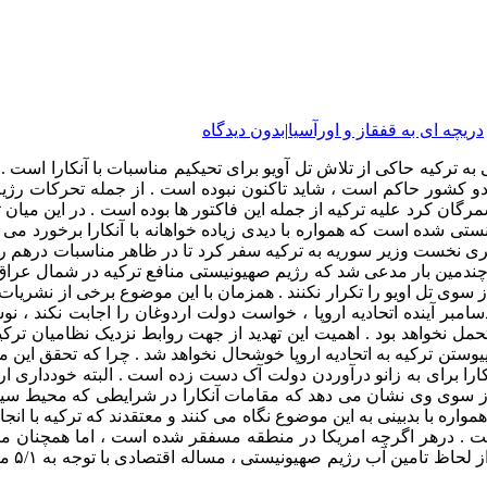
دریچه ای به قفقاز و اورآسیا
|
بدون دیدگاه
ه ترکیه حاکی از تلاش تل آویو برای تحیکیم مناسبات با آنکارا است .
دو کشور حاکم است ، شاید تاکنون نبوده است . از جمله تحرکات رژ
 کرد علیه ترکیه از جمله این فاکتور ها بوده است . در این میان تاک
 شده است که همواره با دیدی زیاده خواهانه با آنکارا برخورد می کن
ت وزیر سوریه به ترکیه سفر کرد تا در ظاهر مناسبات درهم ریخته آن
ندمین بار مدعی شد که رژیم صهیونیستی منافع ترکیه در شمال عراق ر
از سوی تل اویو را تکرار نکنند . همزمان با این موضوع برخی از نش
 اینکه احتمالاً دسامبر آینده اتحادیه اروپا ، خواست دولت اردوغان را اجابت ن
تحمل نخواهد بود . اهمیت این تهدید از جهت روابط نزدیک نظامیان تر
 پیوستن ترکیه به اتحادیه اروپا خوشحال نخواهد شد . چرا که تحقق این
ا برای به زانو درآوردن دولت آک دست زده است . البته خودداری ارد
از سوی وی نشان می دهد که مقامات آنکارا در شرایطی که محیط سیاسی
واره با بدبینی به این موضوع نگاه می کنند و معتقدند که ترکیه با ان
نیست . درهر اگرچه امریکا در منطقه مسفقر شده است ، اما همچنان من
رژیم صه