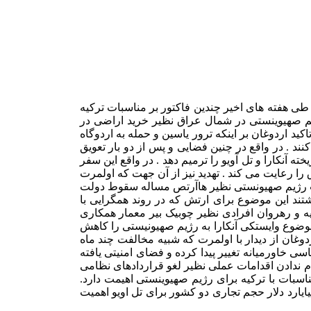
 طی هفته های اخیر چندین فاکتور بر مناسبات ترکیه
یم صهیوینستی در شمال عراق نظیر خرید اراضی در
ید اردوغان بر اینکه ترور یاسین و حمله به اردوگاه
ند . در واقع در چنین فضایی و پس از دو بار تعویق
کارا و تل آویو را ترمیم دهد . در واقع این سفر
ا رعایت می کند . تهدید نیز از آن جهت که اولمرت
ریات رژیم صهیونستی نظیر هاآرتص مساله سقوط دولت
کند ، نوشتند این موضوع برای ارتش که در روند همگرایی با
کیه و رهروان افرادی نظیر چوبیک بیر معمار همکاری
 موضوع وایستکی آنکارا به رژیم صهیونیستی را کاهش
وغان از دیدار با اولمرت که شبیه مخالفت چند ماه
 خاورمیانه تغییر پیدا کرده و فضای امنیتی یافته
جام ندادن اقدامات عملی نظیر لغو قراردادهای نظامی
اسبات با ترکیه برای رژیم صهیوینستی اهیمت دارد.
یوینستی به متخدی مهم در منطقه احتیاج دارد ، حال آنکه ترکیه از لحاظ تامین آب رژیم صهیونیستی ، مساله اقتصادی با توجه به ۵/۱ میایارد دلار حجم تجاری دو کشور برای تل اویو اهمیت