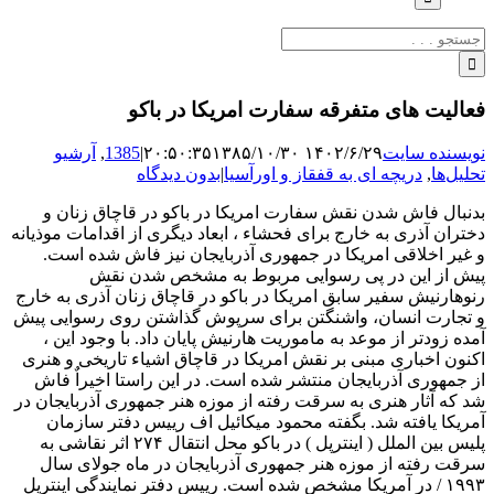
جستجو
برای:
فعالیت های متفرقه سفارت امریکا در باکو
نویسنده سایت
۱۴۰۲/۶/۲۹ ۲۰:۵۰:۳۵
۱۳۸۵/۱۰/۳۰
|
1385
,
آرشیو
تحلیل‌ها
,
دریچه ای به قفقاز و اورآسیا
|
بدون دیدگاه
بدنبال فاش شدن نقش سفارت امریکا در باکو در قاچاق زنان و
دختران آذری به خارج برای فحشاء ، ابعاد دیگری از اقدامات موذیانه
و غیر اخلاقی امریکا در جمهوری آذربایجان نیز فاش شده است.
پیش از این در پی رسوایی مربوط به مشخص شدن نقش
رنوهارنیش سفیر سابق امریکا در باکو در قاچاق زنان آذری به خارج
و تجارت انسان، واشنگتن برای سرپوش گذاشتن روی رسوایی پیش
آمده زودتر از موعد به ماموریت هارنیش پایان داد. با وجود این ،
اکنون اخباری مبنی بر نقش امریکا در قاچاق اشیاء تاریخی و هنری
از جمهوری آذربایجان منتشر شده است. در این راستا اخیراٌ فاش
شد که آثار هنری به سرقت رفته از موزه هنر جمهوری آذربایجان در
آمریکا یافته شد. بگفته محمود میکائیل اف رییس دفتر سازمان
پلیس بین الملل ( اینترپل ) در باکو محل انتقال ۲۷۴ اثر نقاشی به
سرقت رفته از موزه هنر جمهوری آذربایجان در ماه جولای سال
۱۹۹۳ / در آمریکا مشخص شده است. رییس دفتر نمایندگی اینترپل