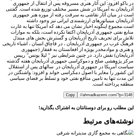
در باکو افزود: این آثار هنری مسروقه پس از انتقال از جمهوری
آذربایجان به آمریکا در شش مسیر مختلف توزیع شده است. گفتنی
است در میان آثار نقاشی به سرقت رفته از موزه هنر جمهوری
آذربایجان مینیاتورهای ارزشمندی ایرانی نیز وجود داشته
است.مجموع اینگونه اخبار نشان می دهد که امریکا تنها به غارت
منابع نفتی جمهوری آذربایجان اکتفا نکرده است، بلکه به موازات
تلاش برای تحریف تاریخ آذربایجان و گسترش بخش های مبتذل
فرهنگ غرب در جمهوری آذربایجان ، در قاچاق انسان ، اشیاء تاریخی
و هنری و موادمخدر بویژه از افغانستان به قفقاز (جمهوری
آذربایجان) نقش دارد. در چنین شرایطی نیز ” لیلا یونس” رییس
مرکز پژوهشی صلح و دموکراسی جمهوری آذربایجان هفته گذشته
سیاست آمریکا در جمهوری آذربایجان در ‪ ‬سالهای پس از استقلال
این کشور را مغایر با اصول دمکراسی خواند و افزود: واشنگتن در
این مدت تنها به تامین منافع نفتی خود و تسلط بر فضای سیاسی
منطقه پرداخته است.
Copy
این مطلب رو برای دوستانتان به اشتراک بگذارید!
WhatsApp
Facebook
Telegram
LinkedIn
X
ایمیل
نوشته‌‌های مرتبط