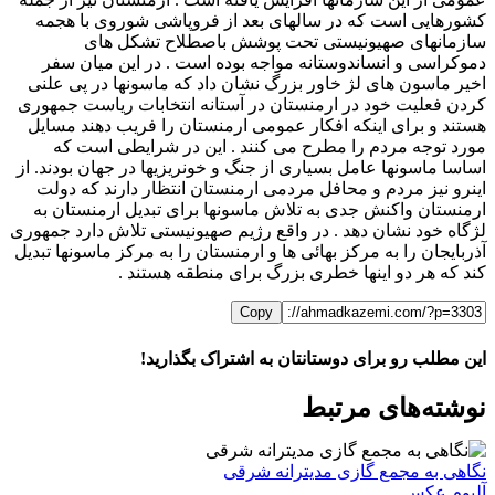
کشورهایی است که در سالهای بعد از فروپاشی شوروی با هجمه
سازمانهای صهیونیستی تحت پوشش باصطلاح تشکل های
دموکراسی و انساندوستانه مواجه بوده است . در این میان سفر
اخیر ماسون های لژ خاور بزرگ نشان داد که ماسونها در پی علنی
کردن فعلیت خود در ارمنستان در آستانه انتخابات ریاست جمهوری
هستند و برای اینکه افکار عمومی ارمنستان را فریب دهند مسایل
مورد توجه مردم را مطرح می کنند . این در شرایطی است که
اساسا ماسونها عامل بسیاری از جنگ و خونریزیها در جهان بودند. از
اینرو نیز مردم و محافل مردمی ارمنستان انتظار دارند که دولت
ارمنستان واکنش جدی به تلاش ماسونها برای تبدیل ارمنستان به
لژگاه خود نشان دهد . در واقع رژیم صهیونیستی تلاش دارد جمهوری
آذربایجان را به مرکز بهائی ها و ارمنستان را به مرکز ماسونها تبدیل
کند که هر دو اینها خطری بزرگ برای منطقه هستند .
Copy
این مطلب رو برای دوستانتان به اشتراک بگذارید!
WhatsApp
Facebook
Telegram
LinkedIn
X
ایمیل
نوشته‌‌های مرتبط
نگاهی به مجمع گازی مدیترانه شرقی
آلبوم عکس