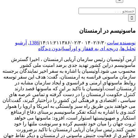
جستجو
برای:
ماسونیسم در ارمنستان
نویسنده سایت
۱۴۰۲/۶/۳۰ ۱۴:۱۱:۲۱
۱۳۸۶/۰۲/۳۰
|
1386
,
آرشیو
تحلیل‌ها
,
دریچه ای به قفقاز و اورآسیا
|
بدون دیدگاه
آرمن آوتیسیان رئیس سازمان آریایی ارمنستان ، اخیرا گسترش
ماسونیسم دراین کشور تهدید جدی برضد امنیت ملی کشور
محسوب می شود.آوتیسیان با اشاره به سفر اخیر نمایندگان برجسته
سازمان ماسونی فرانسه به ارمنستان، گفت: هدف این سفر توسعه
روابط ماسونهای ارمنی و فرانسوی و ایجاد سازمان مشابه در
ارمنستان است.آوتیسیان با تاکید بر این که ماسونها قصد دارند
کنترل حکومت ارمنستان را در دست گرفته و تمامی عرصه های
سیاسی ، ‌اقتصادی و فرهنگی این کشور را دراختیار گیرند، گفت:‌آنان
می خواهند بدین طریق راه سبز وابستگی به امریکا و اروپا را هموار
کنند.وی با اشاره به اینکه تفکر ماسونیسم برمبنای دفاع ازمنافع
استکبار و صهیونیستها استوار است، افزود: ماسونها می خواهد
ثروت جهان را میان خود تقسیم کرده و سرنوشت ملتها را خود
تعیین کنند.رئیس سازمان آریایی ارمنستان با تاکید برضرورت
جلوگیری از فعالیت جنبش ماسونی در ارمنستان و دیگر نقاط جهان