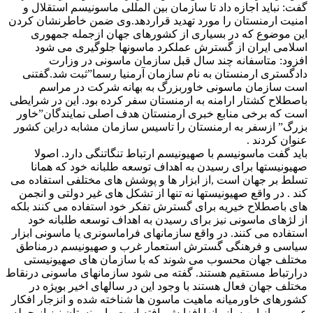
گفت: نباید اجازه داد تا سازمان بین المللی ماسونیسم استقلال و
امنیت ارمنستان را مورد تهدید قراردهد.وی ضمن خاطرنشان کردن
این موضوع که در بسیاری از کشورهای جهان ازجمله جمهوری
اسلامی ایران از گسترش عملکرد ماسونها جلوگیری می شود
افزود: متاسفانه چند سال قبل سازمان ماسونی در وزارت
دادگستری ارمنستان به نام سازمان آرمنیا رسما”‌ثبت شد.گفتنی
است سازمان ماسونی خاوربزرگ به بهانه شرکت در مراسم
باصطلاح کشتار ارامنه به ارمنستان سفر کرده بود. این در شرایطی
است که برخی منابع خبری ارمنستان هدف اصلی نمایندگان”‌خاور
بزرگ” ازسفر به ارمنستان را تاسیس سازمان مشابه دراین کشور
عنوان کردند .
باید گفت ماسونیسم با صهیونیسم ارتباط تنگاتنگی دارد. اصولا
صهیونیستها برای رسیدن به اهداف توسعه طلبانه خود که همانا
تسلط بر جهان است ,از ابزار ها و پوشش های مختلفی استفاده می
کند . در واقع صهیونیستها نه تنها از تشکل های غیر دولتی و انجمن
های باصطلاح خیریه برای گسترش تفکر خود استفاده می کنند بلکه
از لژهای ماسونی نیز برای رسیدن به اهداف توسعه طلبانه خود
استفاده می کنند. در واقع سازمانهای فراماسونری یا ماسونی ابزار
سیاسی و فرهنگی گسترش استعمار غرب و صهیونیسم درمناطق
مختلف جهان محسوب می شوند که با سازمان های صهیونیستی
درارتباط مستقیم هستند. گفته می شود سازمانهای ماسونی درنقاط
مختلف جهان فعال هستند با وجود این در سالهای اخیر بویژه در
کشورهای خاورمیانه ماهیت ماسون ها شناخته شده و انزجار افکار
عمومی از این سازمانها افزایش یافته است . ارمنستان نیز از جمله