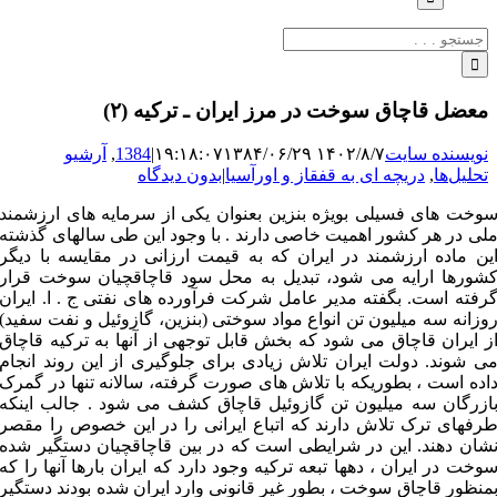
جستجو
برای:
معضل قاچاق سوخت در مرز ایران ـ ترکیه (۲)
نویسنده سایت
۱۴۰۲/۸/۷ ۱۹:۱۸:۰۷
۱۳۸۴/۰۶/۲۹
|
1384
,
آرشیو
تحلیل‌ها
,
دریچه ای به قفقاز و اورآسیا
|
بدون دیدگاه
وخت های فسیلی بویژه بنزین بعنوان یکی از سرمایه های ارزشمند
لی در هر کشور اهمیت خاصی دارند . با وجود این طی سالهای گذشته
ین ماده ارزشمند در ایران که به قیمت ارزانی در مقایسه با دیگر
شورها ارایه می شود، تبدیل به محل سود قاچاقچیان سوخت قرار
رفته است. بگفته مدیر عامل شرکت فرآورده های نفتی ج . ا. ایران
وزانه سه میلیون تن انواع مواد سوختی (بنزین، گازوئیل و نفت سفید)
ز ایران قاچاق می شود که بخش قابل توجهی از آنها به ترکیه قاچاق
ی شوند. دولت ایران تلاش زیادی برای جلوگیری از این روند انجام
اده است ، بطوریکه با تلاش های صورت گرفته، سالانه تنها در گمرک
ازرگان سه میلیون تن گازوئیل قاچاق کشف می شود . جالب اینکه
رفهای ترک تلاش دارند که اتباع ایرانی را در این خصوص را مقصر
شان دهند. این در شرایطی است که در بین قاچاقچیان دستگیر شده
وخت در ایران ، دهها تبعه ترکیه وجود دارد که ایران بارها آنها را که
منظور قاچاق سوخت ، بطور غیر قانونی وارد ایران شده بودند دستگیر