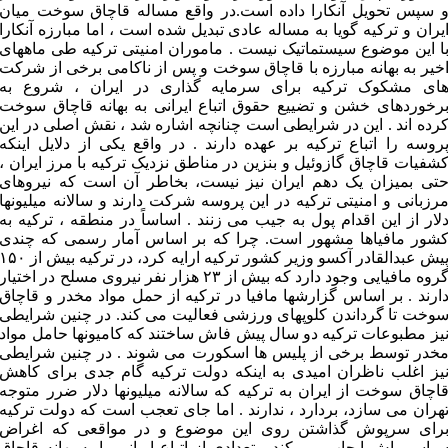
 سپس تحویل آنکارا داده است.در واقع مساله قاچاق سوخت میان
یران و ترکیه گویا به مساله عادی تبدیل شده است ، اما مبارزه آنکارا
ا این موضوع سیستماتیک نیست . ماموران امنیتی ترکیه طی ماههای
خیر به بهانه مبارزه با قاچاق سوخت و پس از ناکامی برخی از شرکت
ای مشکوک ترکیه برای سرمایه گذاری در ایران ، شروع به
رخوردهای خشن و تضییع حقوق اتباع ایرانی به بهانه قاچاق سوخت
رده اند . این در شرایطی است چنانچه اشاره شد ، نقش اصلی در این
روسه را اتباع ترکیه بر عهده دارند . در واقع یکی از دلایل اینکه
شفیات قاچاق گازوئیل و بنزین در مناطق نزدیک ترکیه با مرز ایران ،
تی بمیزان یک دهم ایران نیز نیست، بخاطر آن است که نیروهای
رزبانی و امنیتی ترکیه در این پروسه شرکت دارند و سالانه میلیونها
لار از این اقدام پول به جیب می زنند . اساساً در منطقه ، ترکیه به
شور مافیاها مشهور است. چرا که بر اساس آمار رسمی که چندی
پیش عبدالقادر آکسو وزیر کشور ترکیه ارایه کرد، در ترکیه بیش از ۵۰
گروه مافیایی وجود دارد که بیش از ۲۳ هزار نفر نیروی مسلح در اختیار
ارند . بر اساس گزارشها مافیا در ترکیه از حمل مواد مخدر و قاچاق
وخت تا گرداندن کلوپهای ورزشی فعالیت می کند. در چنین شرایطی
یز مطبوعات ترکیه دو سال پیش فاش ساختند که کامیونها حامل مواد
خدر توسط برخی از پلیس ها اسکورت می شوند . در چنین شرایطی
یز اغلب ناظران امیدی به اینکه دولت ترکیه گام جدی برای کاهش
اچاق سوخت از ایران به ترکیه که سالانه میلیونها دلار ضرر متوجه
هران می سازد، بردارد ، ندارند . اما جای تعجب است که دولت ترکیه
رای سرپوش گذاشتن روی این موضوع و در مواقعی که اغراض
یاسی اش ایجاب می کند ، تعدادی از اتباع ایرانی را به بهانه قاچاق